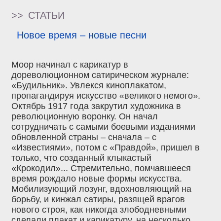
>>
СТАТЬИ
Новое время – новые песни
Моор начинал с карикатур в
дореволюционном сатирическом журнале:
«Будильник». Увлекся киноплакатом,
пропагандируя искусство «великого немого».
Октябрь 1917 года закрутил художника в
революционную воронку. Он начал
сотрудничать с самыми боевыми изданиями
обновленной страны – сначала – с
«Известиями», потом с «Правдой», пришел в
только, что созданный клыкастый
«Крокодил»... Стремительно, помчавшееся
время рождало новые формы искусства.
Мобилизующий лозунг, вдохновляющий на
борьбу, и кинжал сатиры, разящей врагов
нового строя, как никогда злободневными
сделали плакат и карикатуру, на несколько