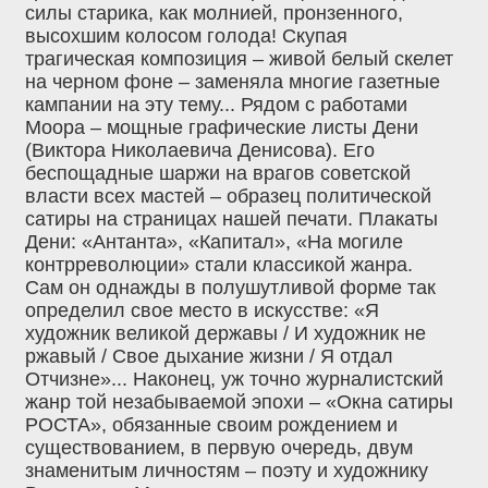
силы старика, как молнией, пронзенного,
высохшим колосом голода! Скупая
трагическая композиция – живой белый скелет
на черном фоне – заменяла многие газетные
кампании на эту тему... Рядом с работами
Моора – мощные графические листы Дени
(Виктора Николаевича Денисова). Его
беспощадные шаржи на врагов советской
власти всех мастей – образец политической
сатиры на страницах нашей печати. Плакаты
Дени: «Антанта», «Капитал», «На могиле
контрреволюции» стали классикой жанра.
Сам он однажды в полушутливой форме так
определил свое место в искусстве: «Я
художник великой державы / И художник не
ржавый / Свое дыхание жизни / Я отдал
Отчизне»... Наконец, уж точно журналистский
жанр той незабываемой эпохи – «Окна сатиры
РОСТА», обязанные своим рождением и
существованием, в первую очередь, двум
знаменитым личностям – поэту и художнику