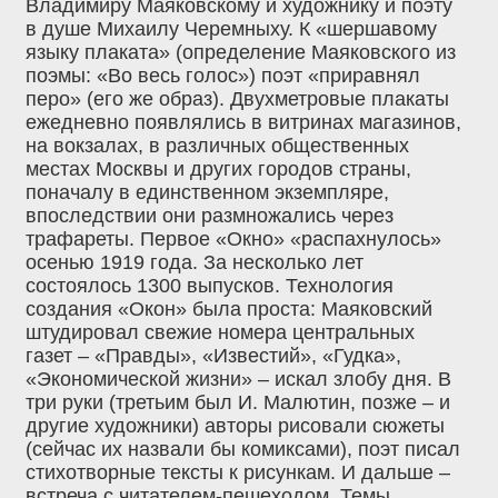
Владимиру Маяковскому и художнику и поэту
в душе Михаилу Черемныху. К «шершавому
языку плаката» (определение Маяковского из
поэмы: «Во весь голос») поэт «приравнял
перо» (его же образ). Двухметровые плакаты
ежедневно появлялись в витринах магазинов,
на вокзалах, в различных общественных
местах Москвы и других городов страны,
поначалу в единственном экземпляре,
впоследствии они размножались через
трафареты. Первое «Окно» «распахнулось»
осенью 1919 года. За несколько лет
состоялось 1300 выпусков. Технология
создания «Окон» была проста: Маяковский
штудировал свежие номера центральных
газет – «Правды», «Известий», «Гудка»,
«Экономической жизни» – искал злобу дня. В
три руки (третьим был И. Малютин, позже – и
другие художники) авторы рисовали сюжеты
(сейчас их назвали бы комиксами), поэт писал
стихотворные тексты к рисункам. И дальше –
встреча с читателем-пешеходом. Темы