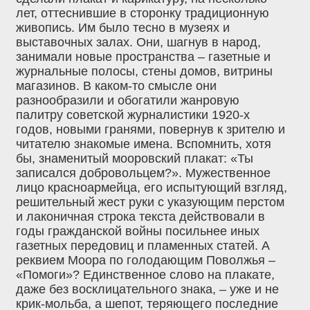
лет, оттеснившие в сторонку традиционную
живопись. Им было тесно в музеях и
выставочных залах. Они, шагнув в народ,
занимали новые пространства – газетные и
журнальные полосы, стены домов, витрины
магазинов. В каком-то смысле они
разнообразили и обогатили жанровую
палитру советской журналистики 1920-х
годов, новыми гранями, повернув к зрителю и
читателю знакомые имена. Вспомнить, хотя
бы, знаменитый мооровский плакат: «Ты
записался добровольцем?». Мужественное
лицо красноармейца, его испытующий взгляд,
решительный жест руки с указующим перстом
и лаконичная строка текста действовали в
годы гражданской войны посильнее иных
газетных передовиц и пламенных статей. А
реквием Моора по голодающим Поволжья –
«Помоги»? Единственное слово на плакате,
даже без восклицательного знака, – уже и не
крик-мольба, а шепот, теряющего последние