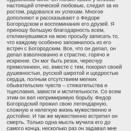
настоящей отеческой любовью, следил за их
ростом, радовался их успехам. Многое
дополняют и рассказывают о Федоре
Богородском и воспоминания его друзей. Я
приношу большую благодарность всем,
откликнувшимся на мою просьбу записать то,
что каждому особенно запомнилось из его
встреч с Богородским. Все, что он делал, он
делал взволнованно и страстно, горячо и
искренне. Он мог быть резок, чересчур
прямолинеен, но, вместе с тем, покорял своей
душевностью, русской широтой и щедростью
сердца, полным отсутствием мелких
обывательских чувств – стяжательства и
тщеславия, зависти и мстительности. Со всем
этим он вел непримиримую борьбу. Федор
Богородский прожил свою легендарную,
сложную и нелегкую жизнь мужественно и
достойно. И так же мужественно встретил он
смерть. Только одна мысль мучила его до
самого конца, несколько раз он задавал мне