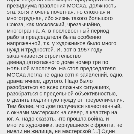
президиума правления МОСХа. Должность
эта, хотя и очень почетная, но сложная и
многотрудная, ибо жизнь такого большого
Союза, как московский, чрезвычайно,
многогранна. А, в послевоенный период
работа председателя была особенно
напряженной, т.к. у художников было много
нужд и трудностей. И, вот в 1957 году
заканчивается строительство
двенадцатиэтажного доме номер три по
Большой Масловке. На стол председателя
МОСХа легла не одна сотня заявлений, одно,
драматичнее, другого. Надо было
разобраться во всех сложных ситуациях,
разобраться с предельной объективностью,
отделить подлинную нужду от преувеличения.
Тем более, что дом получился качественный,
с окнами мастерских на север, а квартир на
юг. А, надо сказать, что прошла война, и
многие художники, вернувшиеся с фронта, не
имели ни жилища, ни мастерской [...] Один