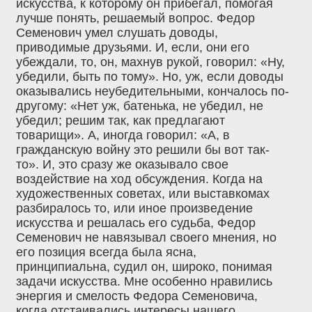
искусства, к которому он прибегал, помогая
лучше понять, решаемый вопрос. Федор
Семенович умел слушать доводы,
приводимые друзьями. И, если, они его
убеждали, то, он, махнув рукой, говорил: «Ну,
убедили, быть по тому». Но, уж, если доводы
оказывались неубедительными, кончалось по-
другому: «Нет уж, батенька, не убедил, не
убедил; решим так, как предлагают
товарищи». А, иногда говорил: «А, в
гражданскую войну это решили бы вот так-
то». И, это сразу же оказывало свое
воздействие на ход обсуждения. Когда на
художественных советах, или выставкомах
разбиралось то, или иное произведение
искусства и решалась его судьба, Федор
Семенович не навязывал своего мнения, но
его позиция всегда была ясна,
принципиальна, судил он, широко, понимая
задачи искусства. Мне особенно нравились
энергия и смелость Федора Семеновича,
когда отстаивались интересы нашего