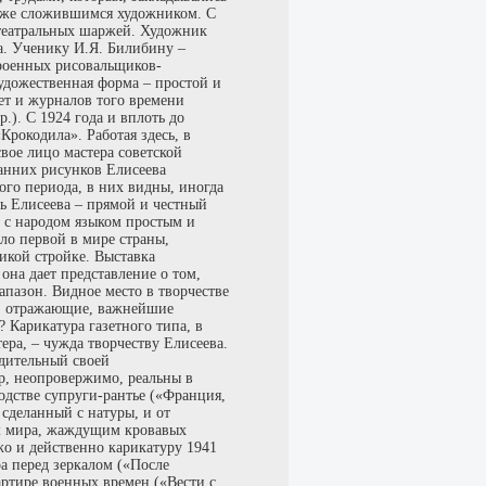
 уже сложившимся художником. С
р театральных шаржей. Художник
а. Ученику И.Я. Билибину –
троенных рисовальщиков-
удожественная форма – простой и
ет и журналов того времени
.). С 1924 года и вплоть до
рокодила». Работая здесь, в
вое лицо мастера советской
ранних рисунков Елисеева
ого периода, в них видны, иногда
ть Елисеева – прямой и честный
ь с народом языком простым и
ло первой в мире страны,
икой стройке. Выставка
она дает представление о том,
апазон. Видное место в творчестве
о, отражающие, важнейшие
 Карикатура газетного типа, в
ера, – чужда творчеству Елисеева.
едительный своей
р, неопровержимо, реальны в
одстве супруги-рантье («Франция,
 сделанный с натуры, и от
ам мира, жаждущим кровавых
жо и действенно карикатуру 1941
а перед зеркалом («После
вартире военных времен («Вести с