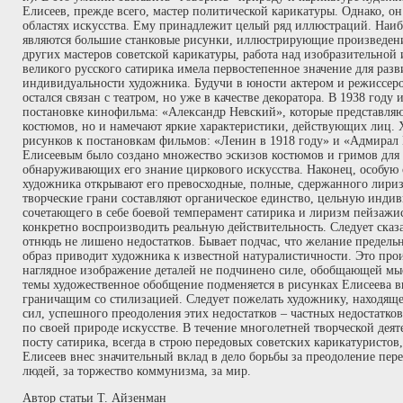
Елисеев, прежде всего, мастер политической карикатуры. Однако, он
областях искусства. Ему принадлежит целый ряд иллюстраций. Наи
являются большие станковые рисунки, иллюстрирующие произведен
других мастеров советской карикатуры, работа над изобразительной
великого русского сатирика имела первостепенное значение для разв
индивидуальности художника. Будучи в юности актером и режиссеро
остался связан с театром, но уже в качестве декоратора. В 1938 году
постановке кинофильма: «Александр Невский», которые представляю
костюмов, но и намечают яркие характеристики, действующих лиц.
рисунков к постановкам фильмов: «Ленин в 1918 году» и «Адмирал 
Елисеевым было создано множество эскизов костюмов и гримов для 
обнаруживающих его знание циркового искусства. Наконец, особую о
художника открывают его превосходные, полные, сдержанного лириз
творческие грани составляют органическое единство, цельную инди
сочетающего в себе боевой темперамент сатирика и лиризм пейзажис
конкретно воспроизводить реальную действительность. Следует сказа
отнюдь не лишено недостатков. Бывает подчас, что желание предель
образ приводит художника к известной натуралистичности. Это прои
наглядное изображение деталей не подчинено силе, обобщающей мыс
темы художественное обобщение подменяется в рисунках Елисеева 
граничащим со стилизацией. Следует пожелать художнику, находяще
сил, успешного преодоления этих недостатков – частных недостатко
по своей природе искусстве. В течение многолетней творческой деят
посту сатирика, всегда в строю передовых советских карикатуристов
Елисеев внес значительный вклад в дело борьбы за преодоление пер
людей, за торжество коммунизма, за мир.
Автор статьи Т. Айзенман