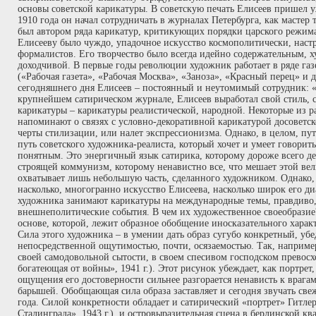
основы советской карикатуры. В советскую печать Елисеев пришел
1910 года он начал сотрудничать в журналах Петербурга, как масте
был автором ряда карикатур, критикующих порядки царского режим
Елисееву было чуждо, упадочное искусство космополитически, нас
формалистов. Его творчество было всегда идейно содержательным, х
доходчивой. В первые годы революции художник работает в ряде газ
(«Рабочая газета», «Рабочая Москва», «Заноза», «Красный перец» и др
сегодняшнего дня Елисеев – постоянный и неутомимый сотрудник: «К
крупнейшем сатирическом журнале, Елисеев выработал свой стиль, с
карикатуры – карикатуры реалистической, народной. Некоторые из 
напоминают о связях с условно-декоративной карикатурой досоветск
черты стилизации, или налет экспрессионизма. Однако, в целом, пу
путь советского художника-реалиста, который хочет и умеет говорит
понятным. Это энергичный язык сатирика, которому дороже всего де
строящей коммунизм, которому ненавистно все, что мешает этой вел
охватывает лишь небольшую часть, сделанного художником. Однако, 
насколько, многогранно искусство Елисеева, насколько широк его ди
художника занимают карикатуры на международные темы, правдив
внешнеполитические события. В чем их художественное своеобразие?
основе, которой, лежит образное обобщение иносказательного характ
Сила этого художника – в умении дать образ сугубо конкретный, уб
непосредственной ощутимостью, почти, осязаемостью. Так, наприме
своей самодовольной сытости, в своем спесивом господском превосх
богатеющая от войны», 1941 г.). Этот рисунок убеждает, как портрет,
ощущения его достоверности сильнее разгорается ненависть к враг
барышей. Обобщающая сила образа заставляет и сегодня звучать све
года. Силой конкретности обладает и сатирический «портрет» Гитлер
Сталинграда», 1943 г.), и островыразительная сцена в берлинской к