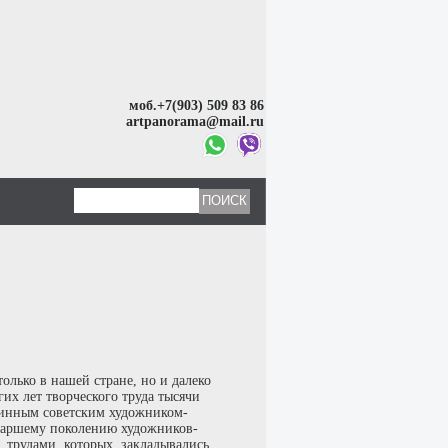
моб.+7(903) 509 83 86
artpanorama@mail.ru
олько в нашей стране, но и далеко
их лет творческого труда тысячи
линным советским художником-
старшему поколению художников-
, трудами, которых, закладывались