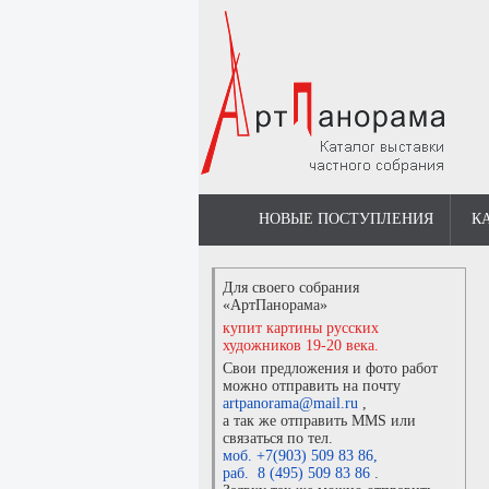
НОВЫЕ ПОСТУПЛЕНИЯ
К
Для своего собрания
«АртПанорама»
купит картины русских
художников 19-20 века.
Свои предложения и фото работ
можно отправить на почту
artpanorama@mail.ru
,
а так же отправить MMS или
связаться по тел.
моб. +7(903) 509 83 86
,
раб. 8 (495) 509 83 86
.