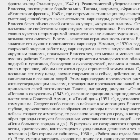
фронта из-под Сталинграда», 1942 г.). Реалистической убедительно
Елисеева, посвященные борьбе за мир. Таковы, например, «Франко-п
«Египетские фрески», 1945 г., где остроумная стилизация под египет
уместная) способствует выразительности карикатуры, разоблачающе
Елисеев берет объект своей сатиры «в упор», «крупным планом». Ост
насмешка не свойственны карикатурам этого художника. Его стихия –
словно чувство непримиримой ненависти ко злу лишает художника, а
возможности смеяться. В этом – известная ограниченность сатиры Ели
значение его лучших политических карикатур. Начиная, с 1920-х год
творческой энергии работе над карикатурами на темы внутренней жи
«крупным планом», показывает Елисеев тех, кто мешал и мешает н
лучших работах Елисеев с ярким сатирическим темпераментом облич
лодырей и хулиганов, бракоделов и очковтирателей, вельмож и помп
ушло в прошлое, ибо им нет житья среди строителей коммунизма. О
несколько лет тому назад, звучит современно и сейчас, действенно,
капитализма в сознании людей. Этим карикатурам противостоят рис
жизнеутверждающим началом, посвященные прославлению нашей п
привлекают своей поэтичностью. Таковы, например, рисунки: «Огни 
«Попали в окружение» (1943 г.), овеянные празднично-приподняты
наступления Советской Армии, и «Тихий дон» (1951 г.), вдохновле
коммунизма. Следует особо сказать о пейзаже в композициях Елисее
глубоко, прочувствованные изображения природы играют в карикат
пейзаж создает ту атмосферу, ту реальную конкретную среду, в кото
образ природы созвучен благородным чувствам советских людей – г
«Огни большого города» и др.). В рисунках же сатирического поряд
весны, красноречиво, контрастируют с уродливыми делишками тех л
осмеянию («Без отрыва от кабинета», 1950 г., «Работники отдела бла
г.). В это умении заставить «говорить» природу и карикатуре худож