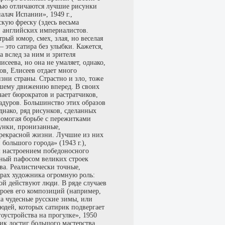
стью отличаются лучшие рисунки
алач Испании», 1949 г.,
скую фреску (здесь весьма
й английских империалистов.
рый юмор, смех, злая, но веселая
 это сатира без улыбки. Кажется,
 вслед за ним и зрителя
сеева, но она не умаляет, однако,
ов, Елисеев отдает много
зни страны. Страстно и зло, тоже
ашему движению вперед. В своих
ает бюрократов и растратчиков,
адуров. Большинство этих образов
днако, ряд рисунков, сделанных
 помогая борьбе с пережитками
унки, пронизанные,
рекрасной жизни. Лучшие из них
большого города» (1943 г.),
м настроением победоносного
нный пафосом великих строек
ва. Реалистически точные,
урах художника огромную роль:
рой действуют люди. В ряде случаев
ероев его композиций (например,
ка чудесные русские зимы, или
юдей, которых сатирик подвергает
гоустройства на прогулке», 1950
ник достиг большого мастерства.