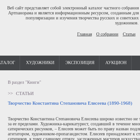
Веб сайт представляет собой электронный каталог частного собрания
Артпанорама и является информационным ресурсом, созданным для
популяризации и изучения творчества русских и советских
художников.
Главная
О собрании
Статьи
АТАЛОГ
ХУДОЖНИКИ
ЭКСПОЗИЦИЯ
АУКЦИОН
В раздел "Книги"
>>
СТАТЬИ
Творчество Константина Степановича Елисеева (1890-1968)
Творчество Константина Степановича Елисеева широко известно не т
за ее пределами. Художника-карикатурист, создавший в течение мног
сатирических рисунков, – Елисеев может быть по праву назван под
агитатором, художником-пропагандистом. Елисеев принадлежит к 
сатириков, к тому славному отряду, заслуженных мастеров искусства