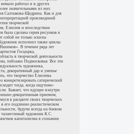
 немало работал и в других
более значительными из них
ия Салтыкова-Щедрина. Как и для
 интерпретацией произведений
ития творческой
м, Елисеев и впоследствии
 им была сделана серия рисунков к
т собой не только эскизы
 Художник исполнил также циклы
Нахимов». В течение ряда лет
артистов Госцирка,
бласть в творческой деятельности
ма, пейзажи Подмосковья. Все эти
видуальность художника,
та, декоративный дар и уменье
ть, что творчество Елисеева
но конкретизировать сатирический
сходит тогда, когда ощутимо-
ли. Бывает, что идущее изнутри
внешне-декоративным приемом,
муся в расцвете своих творческих
в в его подлинно реалистическом
ельности, будучи всегда на боевом
, талантливый художник К.С.
ежитков капитализма в сознании