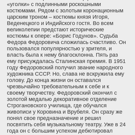
«уголки» с подлинными роскошными
костюмами. Рядом с золотым коронационным
царским троном – костюмы князя Игоря,
Веденецкого и Индийского гостя. Во всем
великолепии предстают исторические
костюмы к опере: «Борис Годунов». Судьба
Федора Федоровича сложилась счастливо. Он
пользовался популярностью у зрителя, и
власть была к нему благосклонна. Пять раз
ему присуждалась Сталинская премия. В 1951
году Федоровский получил звание народного
художника СССР. Но, слава не вскружила ему
голову. До конца жизни он оставался
чрезвычайно требовательным к себе и к
своему творчеству. Федоровский окончил с
золотой медалью декоративное отделение
Строгановского училища, где обучался
живописи у Коровина и Врубеля. Он сразу же
понял свое предназначение и решил
посвятить себя музыкальному театру. Уже в 24
года он с большим успехом дебютировал