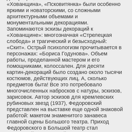
«Хованщина», «Псковитянка» были особенно
яркими и новаторскими, со сложными
архитектурными объемами и
монументальными декорациями.
Запоминаются эскизы декораций к
«Хованщине»: многозначная «Стрелецкая
слобода» и трагический и безысходный:
«Скит». Острый психологизм прочитывается в
персонажах: «Бориса Годунова». Объем
работы, проделанной мастером и его
помощниками, колоссален. Для десяти
картин-декораций было создано около тысячи
костюмов, действующих лиц. А, сколько
предметов быта! Все это потребовало
многочисленных набросков с натуры, эскизов,
зарисовок. Автор эскизов для кремлевских
рубиновых звезд (1937), Федоровский
представлен на выставке еще одной знаковой
работой: макетом знаменитого занавеса
главной сцены Большого театра. Приход
Федоровского в Большой театр стал