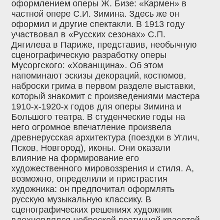
оформлением оперы Ж. Бизе: «Кармен» в
частной опере С.И. Зимина. Здесь же он
оформил и другие спектакли. В 1913 году
участвовал в «Русских сезонах» С.П.
Дягилева в Париже, представив, необычную
сценографическую разработку оперы
Мусоргского: «Хованщина». Об этом
напоминают эскизы декораций, костюмов,
наброски грима в первом разделе выставки,
который знакомит с произведениями мастера
1910-х-1920-х годов для оперы Зимина и
Большого театра. В студенческие годы на
него огромное впечатление произвела
древнерусская архитектура (поездки в Углич,
Псков, Новгород), иконы. Они оказали
влияние на формирование его
художественного мировоззрения и стиля. А,
возможно, определили и пристрастия
художника: он предпочитал оформлять
русскую музыкальную классику. В
сценографических решениях художник
вдохновлялся неброской поэтичной красотой