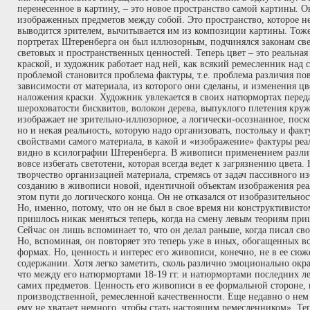
перенесенное в картину, – это новое пространство самой картины. 
изображенных предметов между собой. Это пространство, которое не 
выводится зрителем, вычитывается им из композиции картины. Тоже
портретах Штеренберга он был иллюзорным, подчинялся законам св
световых и пространственных ценностей. Теперь цвет – это реальная
краской, и художник работает над ней, как всякий ремесленник над
проблемой становится проблема фактуры, т.е. проблема различия по
зависимости от материала, из которого они сделаны, и изменения цв
наложения краски. Художник увлекается в своих натюрмортах перед
шероховатости бисквитов, волокон дерева, выпуклого плетения круж
изображает не зрительно-иллюзорное, а логически-осознанное, поско
но и некая реальность, которую надо организовать, постольку и факту
свойствами самого материала, в какой и «изображение» фактуры реа
видно в ксилографии Штеренберга. В живописи применением различ
вовсе избегать светотени, которая всегда ведет к загрязнению цвета
творчество организацией материала, стремясь от задач пассивного и
созданию в живописи новой, идентичной объектам изображения реа
этом пути до логического конца. Он не отказался от изобразительнос
Но, именно, потому, что он не был в свое время ни конструктивист
пришлось никак меняться теперь, когда на смену левым теориям при
Сейчас он лишь вспоминает то, что он делал раньше, когда писал с
Но, вспоминая, он повторяет это теперь уже в иных, обогащенных 
формах. Но, ценность и интерес его живописи, конечно, не в ее сюже
содержании. Хотя легко заметить, сколь различно эмоционально ок
что между его натюрмортами 18-19 гг. и натюрмортами последних ле
самих предметов. Ценность его живописи в ее формальной стороне, в 
производственной, ремесленной качественности. Еще недавно о нем
ему не хватает немного, чтобы стать настоящим ремесленником». Теп