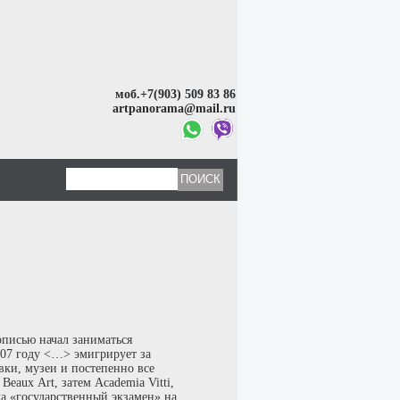
моб.+7(903) 509 83 86
artpanorama@mail.ru
писью начал заниматься
907 году <…> эмигрирует за
вки, музеи и постепенно все
Beaux Art, затем Academia Vitti,
да «государственный экзамен» на