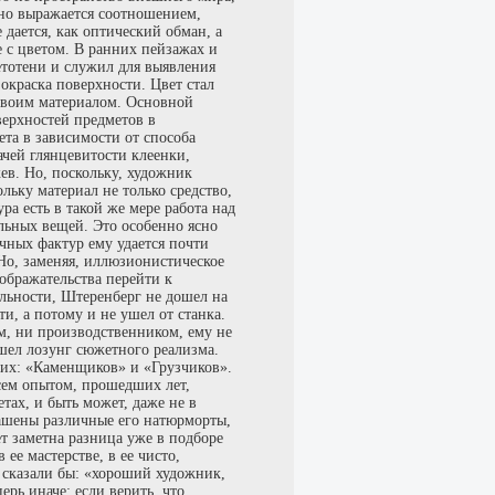
Оно выражается соотношением,
дается, как оптический обман, а
 с цветом. В ранних пейзажах и
етотени и служил для выявления
 окраска поверхности. Цвет стал
 своим материалом. Основной
верхностей предметов в
ета в зависимости от способа
ачей глянцевитости клеенки,
ев. Но, поскольку, художник
льку материал не только средство,
ра есть в такой же мере работа над
льных вещей. Это особенно ясно
ных фактур ему удается почти
. Но, заменяя, иллюзионистическое
зображательства перейти к
льности, Штеренберг не дошел на
ти, а потому и не ушел от станка.
ом, ни производственником, ему не
шел лозунг сюжетного реализма.
воих: «Каменщиков» и «Грузчиков».
всем опытом, прошедших лет,
тах, и быть может, даже не в
рашены различные его натюрморты,
т заметна разница уже в подборе
ее мастерстве, в ее чисто,
 сказали бы: «хороший художник,
ерь иначе: если верить, что