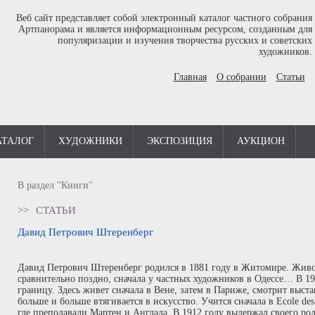
Веб сайт представляет собой электронный каталог частного собрания
Артпанорама и является информационным ресурсом, созданным для
популяризации и изучения творчества русских и советских
художников.
Главная
О собрании
Статьи
АТАЛОГ
ХУДОЖНИКИ
ЭКСПОЗИЦИЯ
АУКЦИОН
В раздел "Книги"
>>
СТАТЬИ
Давид Петрович Штеренберг
Давид Петрович Штеренберг родился в 1881 году в Житомире. Живо
сравнительно поздно, сначала у частных художников в Одессе… В 1
границу. Здесь живет сначала в Вене, затем в Париже, смотрит выста
больше и больше втягивается в искусство. Учится сначала в Ecole des 
где преподавали Мартен и Англада. В 1912 году выдержал своего ро