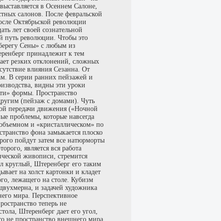
выставляется в Осеннем Салоне,
стных салонов. После февральской
после Октябрьской революции
ать лет своей сознательной
й путь революции. Чтобы это
 берегу Сены» с любым из
еренберг принадлежит к тем
ает резких отклонений, сложных
тсутствие влияния Сезанна. От
м. В серии ранних пейзажей и
оизводства, видны эти уроки
сти» формы. Пространство
другим (пейзаж с домами). Чуть
мой передачи движения («Ночной
ные проблемы, которые навсегда
 объемном и «кристаллическом» по
транство фона замыкается плоско
рого пойдут затем все натюрморты
орого, является вся работа
ической живописи, стремится
ол круглый, Штеренберг его таким
ывает на холст картонки и кладет
го, лежащего на столе. Кубизм
 двухмерна, и задачей художника
него мира. Перспективное
ространство теперь не
тола, Штеренберг дает его угол,
Это не пространство внешнего мира,