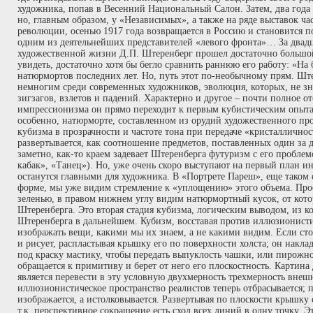
художника, попав в Весенний Национальный Салон. Затем, два года 
но, главным образом, у «Независимых», а также на ряде выставок ча
революции, осенью 1917 года возвращается в Россию и становится 
одним из деятельнейших представителей «левого фронта»… За двадц
художественной жизни Д.П. Штеренберг прошел достаточно большо
увидеть, достаточно хотя бы бегло сравнить раннюю его работу: «На
натюрмортов последних лет. Но, путь этот по-необычному прям. Шт
немногим среди современных художников, эволюция, которых, не зн
зигзагов, взлетов и падений. Характерно и другое – почти полное о
импрессионизма он прямо переходит к первым кубистическим опыта
особенно, натюрморте, составленном из орудий художественного пр
кубизма в прозрачности и частоте тона при передаче «кристаллично
развертывается, как соотношение предметов, поставленных один за 
заметно, как-то краем задевает Штеренберга футуризм с его пробле
кабак», «Танец»). Но, уже очень скоро выступают на первый план и
останутся главными для художника. В «Портрете Пареш», еще таком
форме, мы уже видим стремление к «уплощению» этого объема. Прос
зеленью, в правом нижнем углу видим натюрмортный кусок, от кото
Штеренберга. Это вторая стадия кубизма, логическим выводом, из кот
Штеренберга в дальнейшем. Кубизм, восставая против иллюзионист
изображать вещи, какими мы их знаем, а не какими видим. Если ст
и рисует, распластывая крышку его по поверхности холста; он наклад
под краску мастику, чтобы передать выпуклость чашки, или пирожно
обращается к примитиву и берет от него его плоскостность. Картина
является перевести в эту условную двухмерность трехмерность внеш
иллюзионистическое пространство реалистов теперь отбрасывается; п
изображается, а истолковывается. Развертывая по плоскости крышку с
т.к. перспективное сокращение есть сход всех линий в одну точку. 