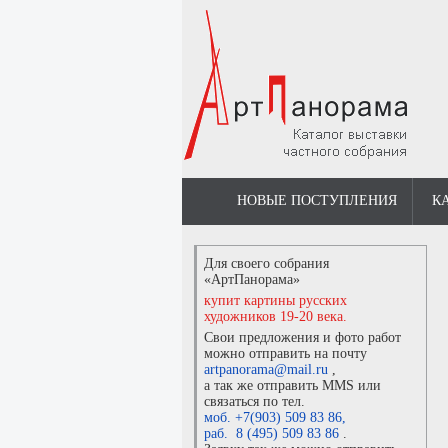
НОВЫЕ ПОСТУПЛЕНИЯ
К
Для своего собрания
«АртПанорама»
купит картины русских
художников 19-20 века.
Свои предложения и фото работ
можно отправить на почту
artpanorama@mail.ru
,
а так же отправить MMS или
связаться по тел.
моб. +7(903) 509 83 86
,
раб. 8 (495) 509 83 86
.