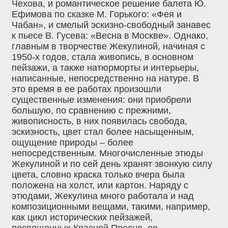
Чехова, и романтическое решение балета Ю.
Ефимова по сказке М. Горького: «Фея и
Чабан», и смелый эскизно-свободный занавес
к пьесе В. Гусева: «Весна в Москве». Однако,
главным в творчестве Жекулиной, начиная с
1950-х годов, стала живопись, в основном
пейзажи, а также натюрморты и интерьеры,
написанные, непосредственно на натуре. В
это время в ее работах произошли
существенные изменения: они приобрели
большую, по сравнению с прежними,
живописность, в них появилась свобода,
эскизность, цвет стал более насыщенным,
ощущение природы – более
непосредственным. Многочисленные этюды
Жекулиной и по сей день хранят звонкую силу
цвета, словно краска только вчера была
положена на холст, или картон. Наряду с
этюдами, Жекулина много работала и над
композиционными вещами, такими, например,
как цикл исторических пейзажей,
посвященных Красной Пресне, ее