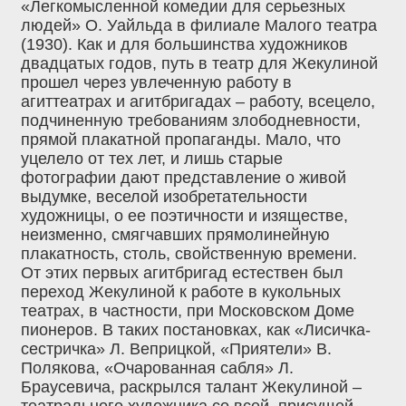
«Легкомысленной комедии для серьезных
людей» О. Уайльда в филиале Малого театра
(1930). Как и для большинства художников
двадцатых годов, путь в театр для Жекулиной
прошел через увлеченную работу в
агиттеатрах и агитбригадах – работу, всецело,
подчиненную требованиям злободневности,
прямой плакатной пропаганды. Мало, что
уцелело от тех лет, и лишь старые
фотографии дают представление о живой
выдумке, веселой изобретательности
художницы, о ее поэтичности и изяществе,
неизменно, смягчавших прямолинейную
плакатность, столь, свойственную времени.
От этих первых агитбригад естествен был
переход Жекулиной к работе в кукольных
театрах, в частности, при Московском Доме
пионеров. В таких постановках, как «Лисичка-
сестричка» Л. Веприцкой, «Приятели» В.
Полякова, «Очарованная сабля» Л.
Браусевича, раскрылся талант Жекулиной –
театрального художника со всей, присущей