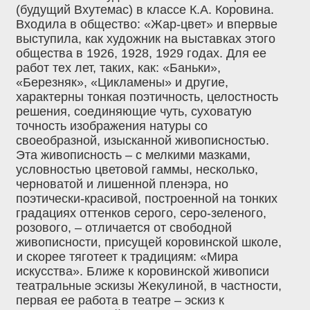
(будущий Вхутемас) в классе К.А. Коровина.
Входила в общество: «Жар-цвет» и впервые
выступила, как художник на выставках этого
общества в 1926, 1928, 1929 годах. Для ее
работ тех лет, таких, как: «Баньки»,
«Березняк», «Цикламены» и другие,
характерны тонкая поэтичность, целостность
решения, соединяющие чуть, суховатую
точность изображения натуры со
своеобразной, изысканной живописностью.
Эта живописность – с мелкими мазками,
условностью цветовой гаммы, несколько,
черноватой и лишенной пленэра, но
поэтически-красивой, построенной на тонких
градациях оттенков серого, серо-зеленого,
розового, – отличается от свободной
живописности, присущей коровинской школе,
и скорее тяготеет к традициям: «Мира
искусства». Ближе к коровинской живописи
театральные эскизы Жекулиной, в частности,
первая ее работа в театре – эскиз к