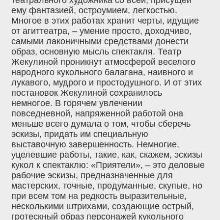
ему фантазией, остроумием, легкостью.
Многое в этих работах хранит черты, идущие
от агиттеатра, – умение просто, доходчиво,
самыми лаконичными средствами донести
образ, основную мысль спектакля. Театр
Жекулиной проникнут атмосферой веселого
народного кукольного балагана, наивного и
лукавого, мудрого и простодушного. И от этих
постановок Жекулиной сохранилось
немногое. В горячем увлечении
повседневной, напряженной работой она
меньше всего думала о том, чтобы сберечь
эскизы, придать им специальную
выставочную завершенность. Немногие,
уцелевшие работы, такие, как, скажем, эскизы
кукол к спектаклю: «Приятели», – это деловые
рабочие эскизы, предназначенные для
мастерских, точные, продуманные, скупые, но
при всем том на редкость выразительные,
несколькими штрихами, создающие острый,
гротескный образ персонажей кукольного