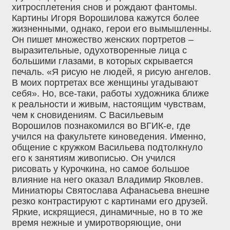
хитросплетения снов и рождают фантомы.
Картины Игоря Ворошилова кажутся более
жизненными, однако, герои его вымышленны.
Он пишет множество женских портретов –
выразительные, одухотворенные лица с
большими глазами, в которых скрывается
печаль. «Я рисую не людей, я рисую ангелов.
В моих портретах все женщины угадывают
себя». Но, все-таки, работы художника ближе
к реальности и живым, настоящим чувствам,
чем к сновидениям. С Васильевым
Ворошилов познакомился во ВГИК-е, где
учился на факультете киноведения. Именно,
общение с кружком Васильева подтолкнуло
его к занятиям живописью. Он учился
рисовать у Курочкина, но самое большое
влияние на него оказал Владимир Яковлев.
Миниатюры Святослава Афанасьева внешне
резко контрастируют с картинами его друзей.
Яркие, искрящиеся, динамичные, но в то же
время нежные и умиротворяющие, они