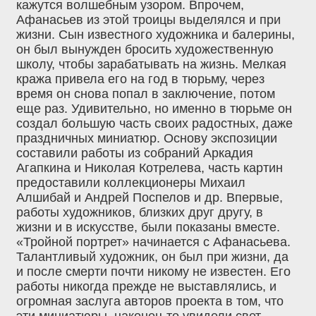
кажутся волшебным узором. Впрочем,
Афанасьев из этой троицы выделялся и при
жизни. Сын известного художника и балерины,
он был вынужден бросить художественную
школу, чтобы зарабатывать на жизнь. Мелкая
кража привела его на год в тюрьму, через
время он снова попал в заключение, потом
еще раз. Удивительно, но именно в тюрьме он
создал большую часть своих радостных, даже
праздничных миниатюр. Основу экспозиции
составили работы из собраний Аркадия
Агапкина и Николая Котрелева, часть картин
предоставили коллекционеры Михаил
Алшибай и Андрей Поспелов и др. Впервые,
работы художников, близких друг другу, в
жизни и в искусстве, были показаны вместе.
«Тройной портрет» начинается с Афанасьева.
Талантливый художник, он был при жизни, да
и после смерти почти никому не известен. Его
работы никогда прежде не выставлялись, и
огромная заслуга авторов проекта в том, что
эти миниатюры, наконец-то увидели свет.