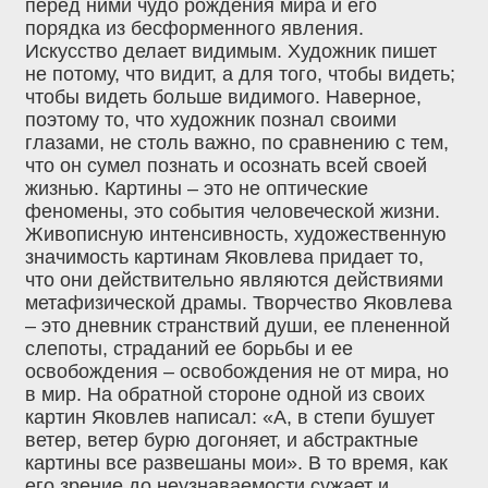
перед ними чудо рождения мира и его
порядка из бесформенного явления.
Искусство делает видимым. Художник пишет
не потому, что видит, а для того, чтобы видеть;
чтобы видеть больше видимого. Наверное,
поэтому то, что художник познал своими
глазами, не столь важно, по сравнению с тем,
что он сумел познать и осознать всей своей
жизнью. Картины – это не оптические
феномены, это события человеческой жизни.
Живописную интенсивность, художественную
значимость картинам Яковлева придает то,
что они действительно являются действиями
метафизической драмы. Творчество Яковлева
– это дневник странствий души, ее плененной
слепоты, страданий ее борьбы и ее
освобождения – освобождения не от мира, но
в мир. На обратной стороне одной из своих
картин Яковлев написал: «А, в степи бушует
ветер, ветер бурю догоняет, и абстрактные
картины все развешаны мои». В то время, как
его зрение до неузнаваемости сужает и