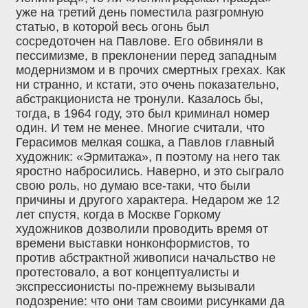
уже на третий день поместила разгромную
статью, в которой весь огонь был
сосредоточен на Павлове. Его обвиняли в
пессимизме, в преклонении перед западным
модернизмом и в прочих смертных грехах. Как
ни странно, и кстати, это очень показательно,
абстракциониста не тронули. Казалось бы,
тогда, в 1964 году, это был криминал номер
один. И тем не менее. Многие считали, что
Герасимов мелкая сошка, а Павлов главный
художник: «Эрмитажа», п поэтому на него так
яростно набросились. Наверно, и это сыграло
свою роль, но думаю все-таки, что были
причины и другого характера. Недаром же 12
лет спустя, когда в Москве Горкому
художников дозволили проводить время от
времени выставки нонконформистов, то
против абстрактной живописи начальство не
протестовало, а вот концептуалисты и
экспрессионисты по-прежнему вызывали
подозрение: что они там своими рисунками да