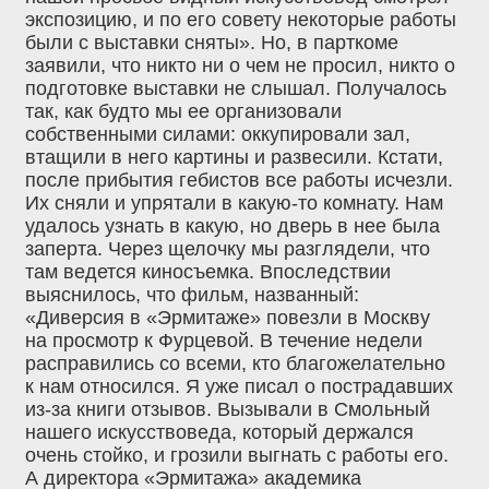
экспозицию, и по его совету некоторые работы
были с выставки сняты». Но, в парткоме
заявили, что никто ни о чем не просил, никто о
подготовке выставки не слышал. Получалось
так, как будто мы ее организовали
собственными силами: оккупировали зал,
втащили в него картины и развесили. Кстати,
после прибытия гебистов все работы исчезли.
Их сняли и упрятали в какую-то комнату. Нам
удалось узнать в какую, но дверь в нее была
заперта. Через щелочку мы разглядели, что
там ведется киносъемка. Впоследствии
выяснилось, что фильм, названный:
«Диверсия в «Эрмитаже» повезли в Москву
на просмотр к Фурцевой. В течение недели
расправились со всеми, кто благожелательно
к нам относился. Я уже писал о пострадавших
из-за книги отзывов. Вызывали в Смольный
нашего искусствоведа, который держался
очень стойко, и грозили выгнать с работы его.
А директора «Эрмитажа» академика