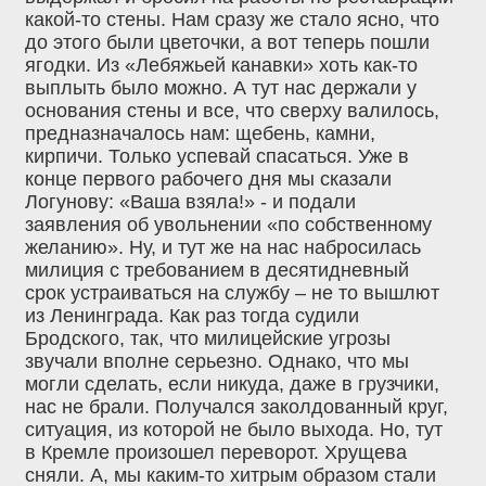
какой-то стены. Нам сразу же стало ясно, что
до этого были цветочки, а вот теперь пошли
ягодки. Из «Лебяжьей канавки» хоть как-то
выплыть было можно. А тут нас держали у
основания стены и все, что сверху валилось,
предназначалось нам: щебень, камни,
кирпичи. Только успевай спасаться. Уже в
конце первого рабочего дня мы сказали
Логунову: «Ваша взяла!» - и подали
заявления об увольнении «по собственному
желанию». Ну, и тут же на нас набросилась
милиция с требованием в десятидневный
срок устраиваться на службу – не то вышлют
из Ленинграда. Как раз тогда судили
Бродского, так, что милицейские угрозы
звучали вполне серьезно. Однако, что мы
могли сделать, если никуда, даже в грузчики,
нас не брали. Получался заколдованный круг,
ситуация, из которой не было выхода. Но, тут
в Кремле произошел переворот. Хрущева
сняли. А, мы каким-то хитрым образом стали