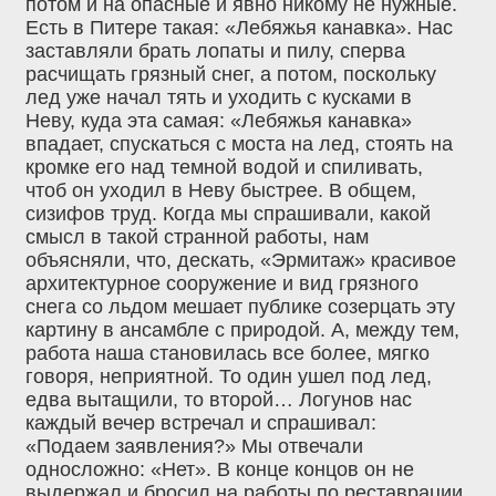
потом и на опасные и явно никому не нужные.
Есть в Питере такая: «Лебяжья канавка». Нас
заставляли брать лопаты и пилу, сперва
расчищать грязный снег, а потом, поскольку
лед уже начал тять и уходить с кусками в
Неву, куда эта самая: «Лебяжья канавка»
впадает, спускаться с моста на лед, стоять на
кромке его над темной водой и спиливать,
чтоб он уходил в Неву быстрее. В общем,
сизифов труд. Когда мы спрашивали, какой
смысл в такой странной работы, нам
объясняли, что, дескать, «Эрмитаж» красивое
архитектурное сооружение и вид грязного
снега со льдом мешает публике созерцать эту
картину в ансамбле с природой. А, между тем,
работа наша становилась все более, мягко
говоря, неприятной. То один ушел под лед,
едва вытащили, то второй… Логунов нас
каждый вечер встречал и спрашивал:
«Подаем заявления?» Мы отвечали
односложно: «Нет». В конце концов он не
выдержал и бросил на работы по реставрации