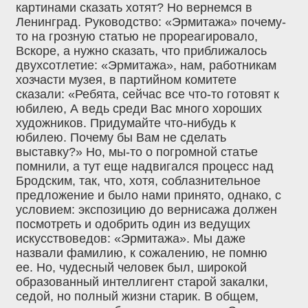
картинами сказать хотят? Но вернемся в
Ленинград. Руководство: «Эрмитажа» почему-
то на грозную статью не прореагировало,
Вскоре, а нужно сказать, что приближалось
двухсотлетие: «Эрмитажа», нам, работникам
хозчасти музея, в партийном комитете
сказали: «Ребята, сейчас все что-то готовят к
юбилею, А ведь среди Вас много хороших
художников. Придумайте что-нибудь к
юбилею. Почему бы Вам не сделать
выставку?» Но, мы-то о погромной статье
помнили, а тут еще надвигался процесс над
Бродским, так, что, хотя, соблазнительное
предложение и было нами принято, однако, с
условием: экспозицию до вернисажа должен
посмотреть и одобрить один из ведущих
искусствоведов: «Эрмитажа». Мы даже
назвали фамилию, к сожалению, не помню
ее. Но, чудесный человек был, широкой
образованный интеллигент старой закалки,
седой, но полный жизни старик. В общем,