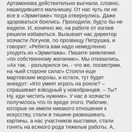
Артамонова действительно выгнали, словно,
нашкодившего мальчишку. От нас чуть ли не
все в «Эрмитаже» тогда отвернулись. Даже
здороваться боялись. Проходили, будто бы не
видели. И, конечно же, на работе от изгоев
решили избавиться. Вызывает нас директор
хозчасти Логунов, по прозвищу Петрушка, и
говорит: «Ребята вам надо немедленно
уходить из «Эрмитажа». Пишите заявления
«по собственному желанию». Мы отказались.
«Ах так, - разъярился он, - что же, посмотрим,
на чьей стороне сила!» Стояли еще
мартовские морозы, и кстати, тут будет
анекдот: «Кто умеет играть на рояле? –
спрашивает взводный у новобранцев. – Ты?
Ну, иди чистить нужник». У нас в хозчасти
получилось что-то вроде этого. Рабочие,
которые не имели никакого отношения к
искусству, стали в тишине развешивать
картины, а нас участников выставки, стали
гонять на всякого рода тяжелые работы. А,