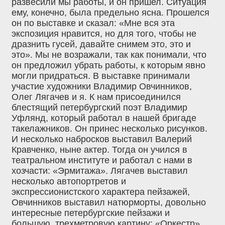
развесили мы работы, и он пришел. Ситуация
ему, конечно, была предельно ясна. Прошелся
он по выставке и сказал: «Мне вся эта
экспозиция нравится, но для того, чтобы не
дразнить гусей, давайте снимем это, это и
это». Мы не возражали, так как понимали, что
он предложил убрать работы, к которым явно
могли придраться. В выставке принимали
участие художники Владимир Овчинников,
Олег Лягачев и я. К нам присоединился
блестящий петербургский поэт Владимир
Уфлянд, который работал в нашей бригаде
такелажников. Он принес несколько рисунков.
И несколько набросков выставил Валерий
Кравченко, ныне актер. Тогда он учился в
театральном институте и работал с нами в
хозчасти: «Эрмитажа». Лягачев выставил
несколько автопортретов и
экспрессионистского характера пейзажей,
Овчинников выставил натюрморты, довольно
интересные петербургские пейзажи и
большую, трехметровую картину: «Оркестр».