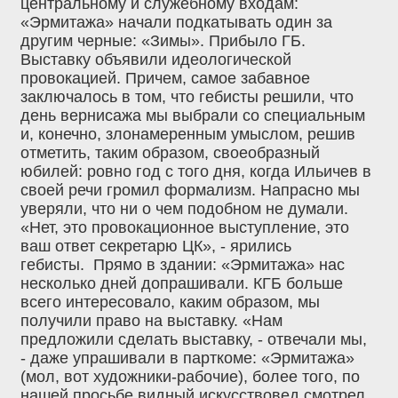
центральному и служебному входам:
«Эрмитажа» начали подкатывать один за
другим черные: «Зимы». Прибыло ГБ.
Выставку объявили идеологической
провокацией. Причем, самое забавное
заключалось в том, что гебисты решили, что
день вернисажа мы выбрали со специальным
и, конечно, злонамеренным умыслом, решив
отметить, таким образом, своеобразный
юбилей: ровно год с того дня, когда Ильичев в
своей речи громил формализм. Напрасно мы
уверяли, что ни о чем подобном не думали.
«Нет, это провокационное выступление, это
ваш ответ секретарю ЦК», - ярились
гебисты. Прямо в здании: «Эрмитажа» нас
несколько дней допрашивали. КГБ больше
всего интересовало, каким образом, мы
получили право на выставку. «Нам
предложили сделать выставку, - отвечали мы,
- даже упрашивали в парткоме: «Эрмитажа»
(мол, вот художники-рабочие), более того, по
нашей просьбе видный искусствовед смотрел