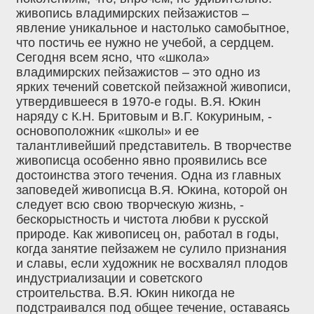
живопись владимирских пейзажистов –
явление уникальное и настолько самобытное,
что постичь ее нужно не учебой, а сердцем.
Сегодня всем ясно, что «школа»
владимирских пейзажистов – это одно из
ярких течений советской пейзажной живописи,
утвердившееся в 1970-е годы. В.Я. Юкин
наряду с К.Н. Бритовым и В.Г. Кокуриным, -
основоположник «школы» и ее
талантливейший представитель. В творчестве
живописца особенно явно проявились все
достоинства этого течения. Одна из главных
заповедей живописца В.Я. Юкина, которой он
следует всю свою творческую жизнь, -
бескорыстность и чистота любви к русской
природе. Как живописец он, работал в годы,
когда занятие пейзажем не сулило признания
и славы, если художник не восхвалял плодов
индустриализации и советского
строительства. В.Я. Юкин никогда не
подстраивался под общее течение, оставаясь