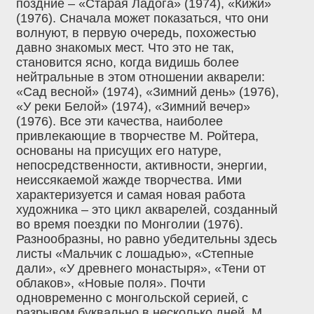
поздние – «Старая Ладога» (1974), «Кижи»
(1976). Сначала может показаться, что они
волнуют, в первую очередь, похожестью
давно знакомых мест. Что это не так,
становится ясно, когда видишь более
нейтральные в этом отношении акварели:
«Сад весной» (1974), «Зимний день» (1976),
«У реки Белой» (1974), «Зимний вечер»
(1976). Все эти качества, наиболее
привлекающие в творчестве М. Ройтера,
основаны на присущих его натуре,
непосредственности, активности, энергии,
неиссякаемой жажде творчества. Ими
характеризуется и самая новая работа
художника – это цикл акварелей, созданный
во время поездки по Монголии (1976).
Разнообразны, но равно убедительны здесь
листы «Мальчик с лошадью», «Степные
дали», «У древнего монастыря», «Тени от
облаков», «Новые поля». Почти
одновременно с монгольской серией, с
разрывом буквально в несколько дней, М.