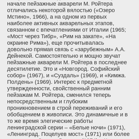
начале пейзажные акварели М. Ройтера
отличались некоторой вялостью («Озеро
Мстино», 1966), а на одном из первых
наиболее активных акварельных этапов,
связанном с впечатлениями от Италии (1965;
«Мост через Тибр», «Рим на закате», «На
окраине Рима»), еще прочитывалась
довольно прямая связь с «зарубежным» А.А.
Дейнекой. Самостоятельно и мощно звучат
пейзажные акварели М. Ройтера в последнее
десятилетие. Это и «Новгород. Софийский
собор» (1967), и «Суздаль» (1969), и «Кимжа.
Полдень» (1969). Интерес к предметной
утвержденности, свойственный ранним
пейзажам М. Ройтера, сменился теперь
непосредственным и глубоким
проникновением в строй переживаний и его
обобщением в живописи. Это динамичные и в
то же время элегические работы
ленинградской серии – «Белые ночи» (1971),
«Ленинград. Поцелуев мост» (1971) или более