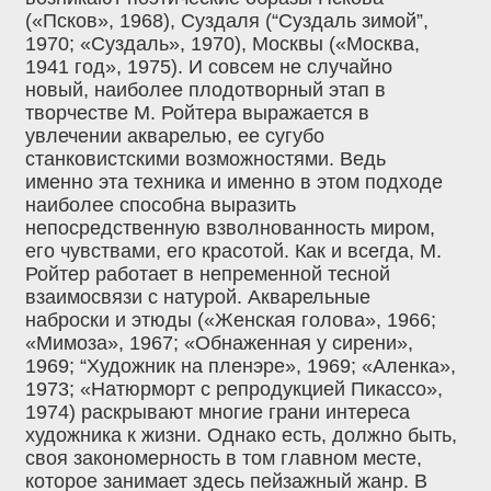
(«Псков», 1968), Суздаля (“Суздаль зимой”,
1970; «Суздаль», 1970), Москвы («Москва,
1941 год», 1975). И совсем не случайно
новый, наиболее плодотворный этап в
творчестве М. Ройтера выражается в
увлечении акварелью, ее сугубо
станковистскими возможностями. Ведь
именно эта техника и именно в этом подходе
наиболее способна выразить
непосредственную взволнованность миром,
его чувствами, его красотой. Как и всегда, М.
Ройтер работает в непременной тесной
взаимосвязи с натурой. Акварельные
наброски и этюды («Женская голова», 1966;
«Мимоза», 1967; «Обнаженная у сирени»,
1969; “Художник на пленэре», 1969; «Аленка»,
1973; «Натюрморт с репродукцией Пикассо»,
1974) раскрывают многие грани интереса
художника к жизни. Однако есть, должно быть,
своя закономерность в том главном месте,
которое занимает здесь пейзажный жанр. В