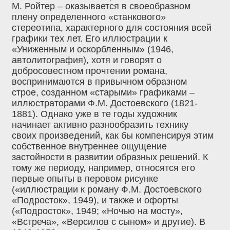
М. Ройтер – оказывается в своеобразном
плену определенного «станкового»
стереотипа, характерного для состояния всей
графики тех лет. Его иллюстрации к
«Униженным и оскорбленным» (1946,
автолитография), хотя и говорят о
добросовестном прочтении романа,
воспринимаются в привычном образном
строе, созданном «старыми» графиками –
иллюстраторами Ф.М. Достоевского (1821-
1881). Однако уже в те годы художник
начинает активно разнообразить технику
своих произведений, как бы компенсируя этим
собственное внутреннее ощущение
застойности в развитии образных решений. К
тому же периоду, например, относятся его
первые опыты в перовом рисунке
(«иллюстрации к роману Ф.М. Достоевского
«Подросток», 1949), и также и офорты
(«Подросток», 1949; «Ночью на мосту»,
«Встреча», «Версилов с сыном» и другие). В