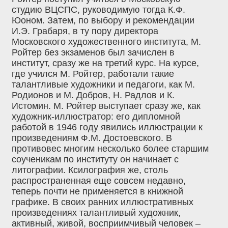
студию ВЦСПС, руководимую тогда К.Ф.
Юоном. Затем, по выбору и рекомендации
И.Э. Грабаря, в ту пору директора
Московского художественного института, М.
Ройтер без экзаменов был зачислен в
институт, сразу же на третий курс. На курсе,
где учился М. Ройтер, работали такие
талантливые художники и педагоги, как М.
Родионов и М. Добров, Н. Радлов и К.
Истомин. М. Ройтер выступает сразу же, как
художник-иллюстратор: его дипломной
работой в 1946 году явились иллюстрации к
произведениям Ф.М. Достоевского. В
противовес многим несколько более старшим
соученикам по институту он начинает с
литографии. Ксилография же, столь
распространенная еще совсем недавно,
теперь почти не применяется в книжной
графике. В своих ранних иллюстративных
произведениях талантливый художник,
активный, живой, восприимчивый человек –