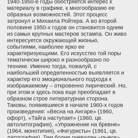
1940-1950-е годы обостряется интерес к
материалу в графике, к многообразию ее
образных возможностей. Этот процесс
затронул и Михаила Ройтера. А во второй
половине 1950-х годов он становится одним
из самых крупных мастеров эстампа. Он живо
интересуется окружающей жизнью,
событиями, наиболее ярко ее
характеризующими. Его искусство той поры
тематически широко и разнообразно по
технике. Именно тогда, пожалуй, с
наибольшей определенностью выявляется и
характер его эмоционального подхода к
изображаемому – откровенно лирический. Но,
при этом и здесь пока еще преобладает в
образном строе литературная сторона.
Таковы, появившиеся в начале 1960-х годов
произведения: «Весна на Ангаре» (1960,
офорт), «Тайга наступает» (1960, цв.
автолитография), «Упражнение на бревне»
(1964, монотипия), «Фигуристы» (1961, цв.
литография). Тем более очевиден «рывок»