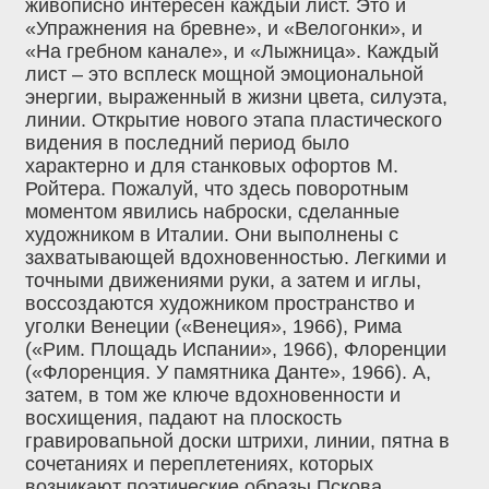
живописно интересен каждый лист. Это и
«Упражнения на бревне», и «Велогонки», и
«На гребном канале», и «Лыжница». Каждый
лист – это всплеск мощной эмоциональной
энергии, выраженный в жизни цвета, силуэта,
линии. Открытие нового этапа пластического
видения в последний период было
характерно и для станковых офортов М.
Ройтера. Пожалуй, что здесь поворотным
моментом явились наброски, сделанные
художником в Италии. Они выполнены с
захватывающей вдохновенностью. Легкими и
точными движениями руки, а затем и иглы,
воссоздаются художником пространство и
уголки Венеции («Венеция», 1966), Рима
(«Рим. Площадь Испании», 1966), Флоренции
(«Флоренция. У памятника Данте», 1966). А,
затем, в том же ключе вдохновенности и
восхищения, падают на плоскость
гравировапьной доски штрихи, линии, пятна в
сочетаниях и переплетениях, которых
возникают поэтические образы Пскова