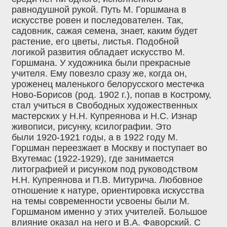
равнодушной рукой. Путь М. Горшмана в
искусстве ровен и последователен. Так,
садовник, сажая семена, знает, каким будет
растение, его цветы, листья. Подобной
логикой развития обладает искусство М.
Горшмана. У художника были прекрасные
учителя. Ему повезло сразу же, когда он,
уроженец маленького белорусского местечка
Ново-Борисов (род. 1902 г.), попав в Кострому,
стал учиться в Свободных художественных
мастерских у Н.Н. Купреянова и Н.С. Изнар
живописи, рисунку, ксилографии. Это
были 1920-1921 годы, а в 1922 году М.
Горшман переезжает в Москву и поступает во
Вхутемас (1922-1929), где занимается
литографией и рисунком под руководством
Н.Н. Купреянова и П.В. Митурича. Любовное
отношение к натуре, ориентировка искусства
на темы современности усвоены были М.
Горшманом именно у этих учителей. Большое
влияние оказал на него и В.А. Фаворский. С