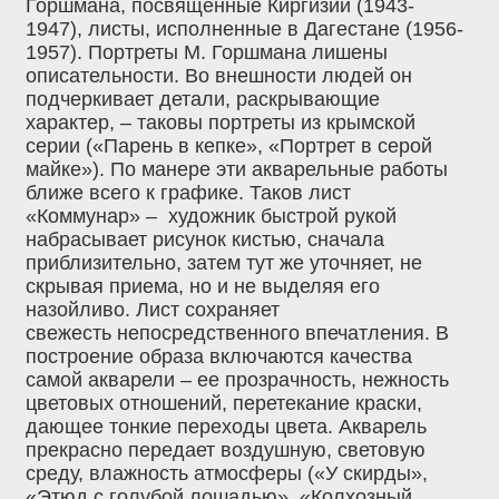
Горшмана, посвященные Киргизии (1943-
1947), листы, исполненные в Дагестане (1956-
1957). Портреты М. Горшмана лишены
описательности. Во внешности людей он
подчеркивает детали, раскрывающие
характер, – таковы портреты из крымской
серии («Парень в кепке», «Портрет в серой
майке»). По манере эти акварельные работы
ближе всего к графике. Таков лист
«Коммунар» – художник быстрой рукой
набрасывает рисунок кистью, сначала
приблизительно, затем тут же уточняет, не
скрывая приема, но и не выделяя его
назойливо. Лист сохраняет
свежесть непосредственного впечатления. В
построение образа включаются качества
самой акварели – ее прозрачность, нежность
цветовых отношений, перетекание краски,
дающее тонкие переходы цвета. Акварель
прекрасно передает воздушную, световую
среду, влажность атмосферы («У скирды»,
«Этюд с голубой лошадью», «Колхозный