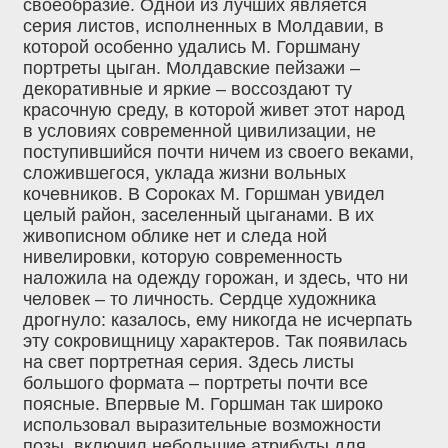
своеобразие. Одной из лучших является
серия листов, исполненных в Молдавии, в
которой особенно удались М. Горшману
портреты цыган. Молдавские пейзажи –
декоративные и яркие – воссоздают ту
красочную среду, в которой живет этот народ
в условиях современной цивилизации, не
поступившийся почти ничем из своего веками,
сложившегося, уклада жизни вольных
кочевников. В Сороках М. Горшман увидел
целый район, заселенный цыганами. В их
живописном облике нет и следа ной
нивелировки, которую современность
наложила на одежду горожан, и здесь, что ни
человек – то личность. Сердце художника
дрогнуло: казалось, ему никогда не исчерпать
эту сокровищницу характеров. Так появилась
на свет портретная серия. Здесь листы
большого формата – портреты почти все
поясные. Впервые М. Горшман так широко
использовал выразительные возможности
позы, включил небольшие атрибуты для