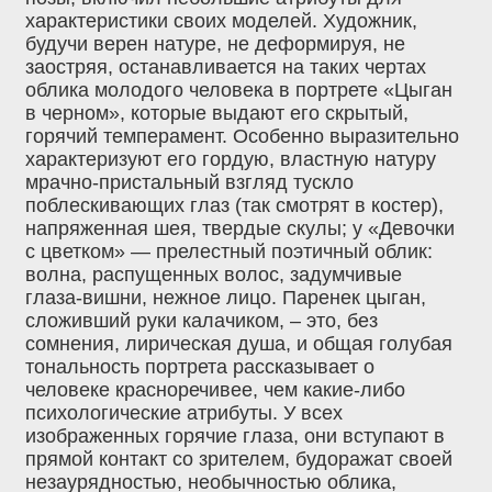
характеристики своих моделей. Художник,
будучи верен натуре, не деформируя, не
заостряя, останавливается на таких чертах
облика молодого человека в портрете «Цыган
в черном», которые выдают его скрытый,
горячий темперамент. Особенно выразительно
характеризуют его гордую, властную натуру
мрачно-пристальный взгляд тускло
поблескивающих глаз (так смотрят в костер),
напряженная шея, твердые скулы; у «Девочки
с цветком» — прелестный поэтичный облик:
волна, распущенных волос, задумчивые
глаза-вишни, нежное лицо. Паренек цыган,
сложивший руки калачиком, – это, без
сомнения, лирическая душа, и общая голубая
тональность портрета рассказывает о
человеке красноречивее, чем какие-либо
психологические атрибуты. У всех
изображенных горячие глаза, они вступают в
прямой контакт со зрителем, будоражат своей
незаурядностью, необычностью облика,