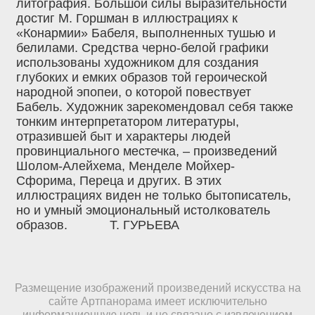
литография. Большой силы выразительности
достиг М. Горшман в иллюстрациях к
«Конармии» Бабеля, выполненных тушью и
белилами. Средства черно-белой графики
использованы художником для создания
глубоких и емких образов той героической
народной эпопеи, о которой повествует
Бабель. Художник зарекомендовал себя также
тонким интерпретатором литературы,
отразившей быт и характеры людей
провинциального местечка, – произведений
Шолом-Алейхема, Менделе Мойхер-
Сфорима, Переца и других. В этих
иллюстрациях виден не только бытописатель,
но и умный эмоциональный истолкователь
образов. Т. ГУРЬЕВА
Размещение изображений произведений искусства на
сайте Артпанорама имеет исключительно
информационную цель и не связано с извлечением