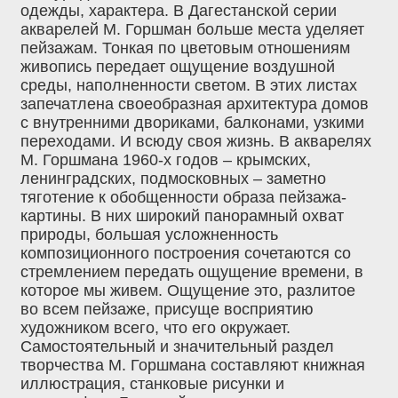
одежды, характера. В Дагестанской серии
акварелей М. Горшман больше места уделяет
пейзажам. Тонкая по цветовым отношениям
живопись передает ощущение воздушной
среды, наполненности светом. В этих листах
запечатлена своеобразная архитектура домов
с внутренними двориками, балконами, узкими
переходами. И всюду своя жизнь. В акварелях
М. Горшмана 1960-х годов – крымских,
ленинградских, подмосковных – заметно
тяготение к обобщенности образа пейзажа-
картины. В них широкий панорамный охват
природы, большая усложненность
композиционного построения сочетаются со
стремлением передать ощущение времени, в
которое мы живем. Ощущение это, разлитое
во всем пейзаже, присуще восприятию
художником всего, что его окружает.
Самостоятельный и значительный раздел
творчества М. Горшмана составляют книжная
иллюстрация, станковые рисунки и