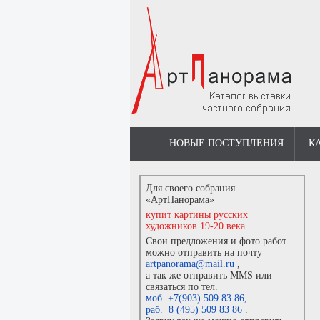
НОВЫЕ ПОСТУПЛЕНИЯ
К
Для своего собрания
«АртПанорама»
купит картины русских
художников 19-20 века.
Свои предложения и фото работ
можно отправить на почту
artpanorama@mail.ru
,
а так же отправить MMS или
связаться по тел.
моб. +7(903) 509 83 86
,
раб. 8 (495) 509 83 86
.