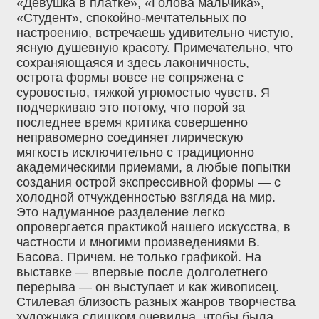
«Девушка в платке», «Голова мальчика»,
«Студент», спокойно-мечтательных по
настроению, встречаешь удивительно чистую,
ясную душевную красоту. Примечательно, что
сохраняющаяся и здесь лаконичность,
острота формы вовсе не сопряжена с
суровостью, тяжкой угрюмостью чувств. Я
подчеркиваю это потому, что порой за
последнее время критика совершенно
неправомерно соединяет лирическую
мягкость исключительно с традиционно
академическими приемами, а любые попытки
создания острой экспрессивной формы — с
холодной отчужденностью взгляда на мир.
Это надуманное разделение легко
опровергается практикой нашего искусства, в
частности и многими произведениями В.
Басова. Причем. не только графикой. На
выставке — впервые после долголетнего
перерыва — он выступает и как живописец.
Стилевая близость разных жанров творчества
художника слишком очевидна, чтобы была