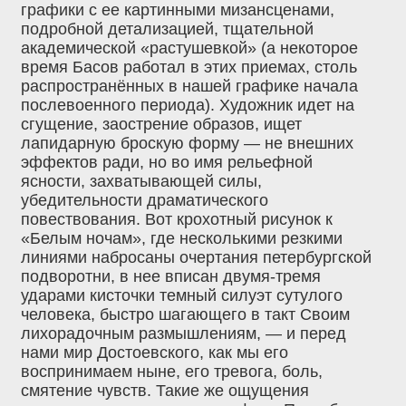
графики с ее картинными мизансценами,
подробной детализацией, тщательной
академической «растушевкой» (а некоторое
время Басов работал в этих приемах, столь
распространённых в нашей графике начала
послевоенного периода). Художник идет на
сгущение, заострение образов, ищет
лапидарную броскую форму — не внешних
эффектов ради, но во имя рельефной
ясности, захватывающей силы,
убедительности драматического
повествования. Вот крохотный рисунок к
«Белым ночам», где несколькими резкими
линиями набросаны очертания петербургской
подворотни, в нее вписан двумя-тремя
ударами кисточки темный силуэт сутулого
человека, быстро шагающего в такт Своим
лихорадочным размышлениям, — и перед
нами мир Достоевского, как мы его
воспринимаем ныне, его тревога, боль,
смятение чувств. Такие же ощущения