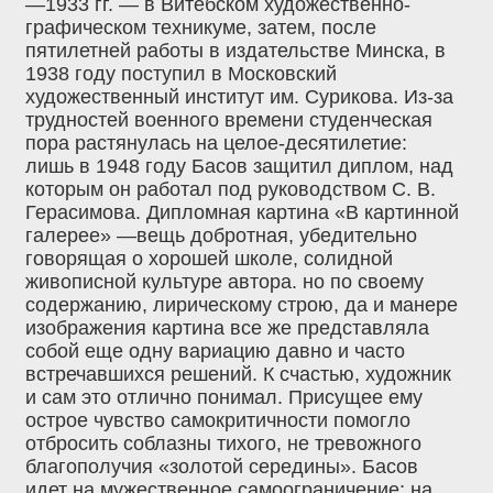
—1933 гг. — в Витебском художественно-
графическом техникуме, затем, после
пятилетней работы в издательстве Минска, в
1938 году поступил в Московский
художественный институт им. Сурикова. Из-за
трудностей военного времени студенческая
пора растянулась на целое-десятилетие:
лишь в 1948 году Басов защитил диплом, над
которым он работал под руководством С. В.
Герасимова. Дипломная картина «В картинной
галерее» —вещь добротная, убедительно
говорящая о хорошей школе, солидной
живописной культуре автора. но по своему
содержанию, лирическому строю, да и манере
изображения картина все же представляла
собой еще одну вариацию давно и часто
встречавшихся решений. К счастью, художник
и сам это отлично понимал. Присущее ему
острое чувство самокритичности помогло
отбросить соблазны тихого, не тревожного
благополучия «золотой середины». Басов
идет на мужественное самоограничение: на