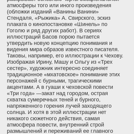
атмосферы того или иного произведения
(обложки изданий «Ванины Ванини»
Стендаля, «Рыжика» А. Свирского, эскиз
плаката о кинопостановке «Шинель» по
Гоголю и ряд других работ). В сериях
иллюстраций Басов порою пытается
утвердить новую концепцию понимания и
видения мира образов известного писателя.
Таковы, например, его иллюстрации к Чехову.
Изображая Ирину, Машу и Ольгу из «Трех
сестер», художник интересно соединяет
традиционное «мхатовское» понимание этих
персонажей с бурными, трагическими
акцентами. А в гуаши к чеховской повести
«Три года» —закат над городом, острая
схватка сумеречных теней и бурного,
напряженного горения лучей заходящего
солнца. И хотя в этой иллюстрации нет
никакого сюжетного действия, самая
атмосфера повести, внутренний строй
размышлений и переживаний ее главного