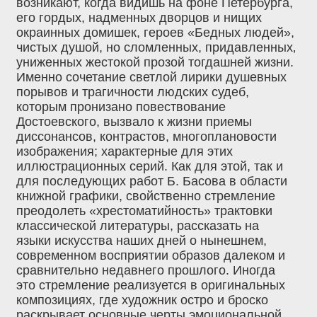
возникают, когда видишь на фоне Петербурга,
его гордых, надменных дворцов и нищих
окраинных домишек, героев «Бедных людей»,
чистых душой, но сломленных, придавленных‚
униженных жестокой прозой тогдашней жизни.
Именно сочетание светлой лирики душевных
порывов и трагичности людских судеб,
которым пронизано повествование
Достоевского, вызвало к жизни приемы
диссонансов, контрастов, многоплановости
изображения; характерные для этих
иллюстрационных серий. Как для этой, так и
для последующих работ Б. Басова в области
книжной графики, свойственно стремление
преодолеть «хрестоматийность» трактовки
классической литературы, рассказать на
языки искусства наших дней о нынешнем,
современном восприятии образов далеком и
сравнительно недавнего прошлого. Иногда
это стремление реализуется в оригинальных
композициях, где художник остро и броско
раскрывает основные черты эмоциональной