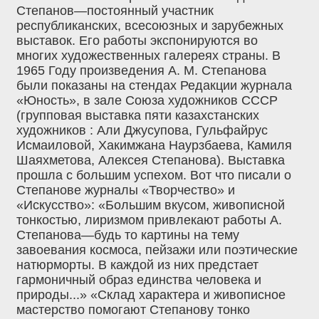
Степанов—постоянный участник
республиканских, всесоюзных и зарубежных
выставок. Его работы экспонируются во
многих художественных галереях страны. В
1965 Году произведения А. М. Степанова
были показаны на стендах Редакции журнала
«Юность», в зале Союза художников СССР
(групповая выставка пяти казахстанских
художников : Али Джусупова, Гульфайрус
Исмаиловой, Хакимжана Наурзбаева, Камиля
Шаяхметова, Алексея Степанова). Выставка
прошла с большим успехом. Вот что писали о
Степанове журналы «Творчество» и
«Искусство»: «Большим вкусом, живописной
тонкостью, лиризмом привлекают работы А.
Степанова—будь то картины на тему
завоевания космоса, пейзажи или поэтические
натюрморты. В каждой из них предстает
гармоничный образ единства человека и
природы...» «Склад характера и живописное
мастерство помогают Степанову тонко