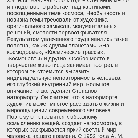
зрителя. Начиная с 60-х годов Степанов много
и плодотворно работает над картинами.
посвященными теме космоса, Необычность и
новизна темы требовали от художника
оригинального замысла, монументальных
решений, смелости первооткрывателя.
Результатом увлеченного труда явились такие
полотна, как «К другим планетам», «На
космодроме», «Космические трассы»,
‹Космонавты› и другие. Особое место в
творчестве живописца занимает портрет. в
котором он стремится выразить
индивидуальную неповторимость человека.
его глубокий внутренний мир. Большое
внимание также уделяет Степанов
натюрморту. Он считает, что в натюрморте
художник может многое рассказать о жизни и
мироощущении современного человека.
Поэтому он стремится к образному
осмыслению вещей. создает натюрморты, в
которых раскрывается яркий светлый мир
человека нашего времени. С 1952 года А. М.