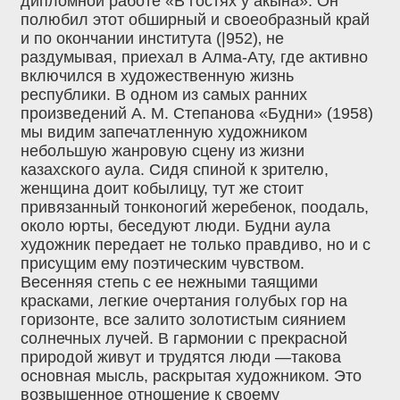
дипломной работе «В гостях у акына». Он
полюбил этот обширный и своеобразный край
и по окончании института (|952)‚ не
раздумывая, приехал в Алма-Ату, где активно
включился в художественную жизнь
республики. В одном из самых ранних
произведений А. М. Степанова «Будни» (1958)
мы видим запечатленную художником
небольшую жанровую сцену из жизни
казахского аула. Сидя спиной к зрителю,
женщина доит кобылицу, тут же стоит
привязанный тонконогий жеребенок, поодаль,
около юрты, беседуют люди. Будни аула
художник передает не только правдиво, но и с
присущим ему поэтическим чувством.
Весенняя степь с ее нежными таящими
красками, легкие очертания голубых гор на
горизонте, все залито золотистым сиянием
солнечных лучей. В гармонии с прекрасной
природой живут и трудятся люди —такова
основная мысль, раскрытая художником. Это
возвышенное отношение к своему