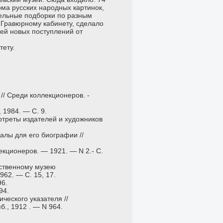
тома русских народных картинок,
дельные подборки по разным
 Гравюрному кабинету, сделало
зей новых поступлений от
тету.
// Среди коллекционеров. -
 1984. — С. 9.
ртреты издателей и художников
алы для его биографии //
екционеров. — 1921. — N 2.- С.
рственному музею
962. — С. 15, 17.
96.
94.
ческого указателя //
., 1912 . — N 964.