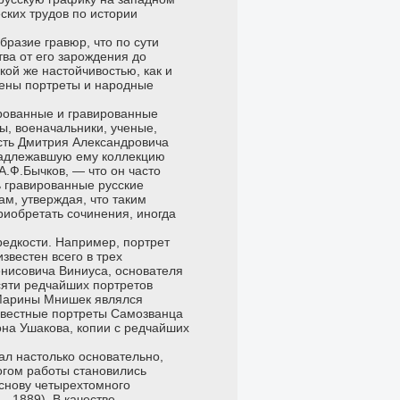
ских трудов по истории
бразие гравюр, что по сути
ва от его зарождения до
ой же настойчивостью, как и
лены портреты и народные
рованные и гравированные
ы, военачальники, ученые,
сть Дмитрия Александровича
инадлежавшую ему коллекцию
А.Ф.Бычков, — что он часто
ь гравированные русские
ам, утверждая, что таким
риобретать сочинения, иногда
редкости. Например, портрет
звестен всего в трех
енисовича Виниуса, основателя
сяти редчайших портретов
 Марины Мнишек являлся
известные портреты Самозванца
она Ушакова, копии с редчайших
ал настолько основательно,
тогом работы становились
основу четырехтомного
—1889). В качестве