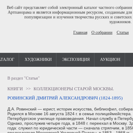
Веб сайт представляет собой электронный каталог частного собрания
Артпанорама и является информационным ресурсом, созданным для
популяризации и изучения творчества русских и советских
художников.
Главная
О собрании
Статьи
АТАЛОГ
ХУДОЖНИКИ
ЭКСПОЗИЦИЯ
АУКЦИОН
В раздел "Статьи"
КНИГИ
>>
КОЛЛЕКЦИОНЕРЫ СТАРОЙ МОСКВЫ.
РОВИНСКИЙ ДМИТРИЙ АЛЕКСАНДРОВИЧ (1824-1895)
Д.А. Ровинский — юрист, историк искусства, библиофил, собира
Родился в Москве 16 августа 1824 г. в семье полицеймейстера. 
Петербургское училище правоведения. Начал службу в Петербу
Однако, прослужив четыре года, в 1848 г. переехал в Москву. 
года: служил по юридической части — сначала стряпчим, в 18
председателя Московской Уголовной Палаты, в 1853—1868 гг.