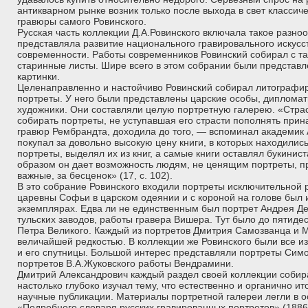
антикварном рынке возник только после выхода в свет классиче
гравюры самого Ровинского.
Русская часть коллекции Д.А.Ровинского включала такое разноо
представляла развитие национального гравировального искусст
современности. Работы современников Ровинский собирал с так
старинные листы. Шире всего в этом собрании были представ
картинки.
Целенаправленно и настойчиво Ровинский собирал литографи
портреты. У него были представлены царские особы, дипломат
художники. Они составляли целую портретную галерею. «Стра
собирать портреты, не уступавшая его страсти пополнять пр
гравюр Рембрандта, доходила до того, — вспоминал академик 
покупал за довольно высокую цену книги, в которых находилис
портреты, выделял их из книг, а самые книги оставлял букинист
образом он дает возможность людям, не ценящим портреты, п
важные, за бесценок» (17, с. 102).
В это собрание Ровинского входили портреты исключительной 
царевны Софьи в царском одеянии и с короной на голове был и
экземплярах. Едва ли не единственным был портрет Андрея Д
тульских заводов, работы гравера Вишера. Тут было до пятиде
Петра Великого. Каждый из портретов Дмитрия Самозванца и
величайшей редкостью. В коллекции же Ровинского были все 
и его спутницы. Большой интерес представляли портреты Сим
портретов В.А.Жуковского работы Вендрамини.
Дмитрий Александрович каждый раздел своей коллекции собир
настолько глубоко изучал тему, что естественно и органично и
научные публикации. Материалы портретной галереи легли в 
«Подробного словаря русских гравированных портретов» (1886