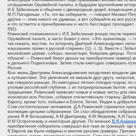
сотрудником Оружейной палаты, в будущем крупнейшим истор
И.Е.Забелиным и общение с двоюродным дядей, владельцем 
М.П.Погодиным. «То, что вы собираете, — говорил Михаил Пет
другие — этим никого не удивишь, а вот собирайте-ка все русск
и что остается в пренебрежении и часто бесследно пропадает, —
592).
Ровинский познакомился с И.Е.Забелиным вскоре после переезд
Оружейной палате, и часто бывал у него. «Это хранилище, — 
так сказать, мостом, по которому Дмитрий Александрович легк
изысканиях прямо к русской старине» (11, с. 3). Вместе с Заб
московские церкви, соборы, монастыри, боярские дворцы. Пот
обошли! — Ровинский берег деньги на приобретение гравюр) в
и дальнего Подмосковья. Затем стали ежегодно совершать пу
России.
Всю жизнь Дмитрием Александровичем неодолимо владели две
и путешествия. Эти увлечения не мешали друг другу, напротив
как говорили раньше. Из ежегодных летних поездок подчас по
уголкам российской глубинки, с их патриархальным бытом, не
традициями, Ровинский привозил новые и новые листы для сво
исколесил всю Россию, собирая отечественную старину. Добави
Европу, кроме того, побывал в Египте, Китае, Индии и добралс
Став состоятельным человеком, Д.А.Ровинский стремился прио
коллекции целыми собраниями. Он стал обладателем собрани
ранее Я.Ф.Большакову, А.М.Дмитриеву, А.М.Яковлеву, А.И.Гасси
И.М.Остроглазову и некоторым другим. По мнению
В.Я.Адарюк
приобретения собиратель совершал все-таки за границей, где 
В Европе им были найдены и многие русские гравюры. Причем
удавалось купить относительно недорого. Серьезный спрос на