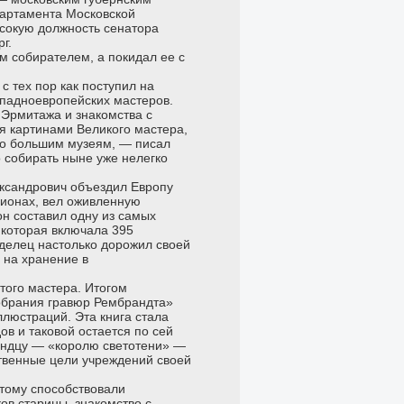
партамента Московской
ысокую должность сенатора
г.
м собирателем, а покидал ее с
с тех пор как поступил на
ападноевропейских мастеров.
 Эрмитажа и знакомства с
бя картинами Великого мастера,
по большим музеям, — писал
 собирать ныне уже нелегко
ксандрович объездил Европу
ционах, вел оживленную
он составил одну из самых
 которая включала 395
аделец настолько дорожил своей
 на хранение в
того мастера. Итогом
обрания гравюр Рембрандта»
ллюстраций. Эта книга стала
в и таковой остается по сей
ландцу — «королю светотени» —
ственные цели учреждений своей
Этому способствовали
в старины, знакомство с