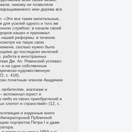
ивали, никому не позволяли
 взращиваемого ими дерева все
: «Это все такие капитальные,
 для усилий одного и того же
венною службою: в начале своей
уроров наших и принимал
й нашей реформы: в течение
несмотря на такую свою
времени, сколько нужно было
дущими до последних мелочей
, работа в иностранных
таки Дм. Ал. Ровинский успевал
и и на одни собственные
торическо-художественную
, с. 418).
збран почетным членом Академии
 любителям, знатокам и
 — вспоминал юрист и
е-либо из своих приобретений и
х хлопот и странствий» (12, с.
коллекции и изданные книги
 Императорской Публичной
кцию портретов Петра I и даже
ратора.
 которых он жил в 1850-е гг.,