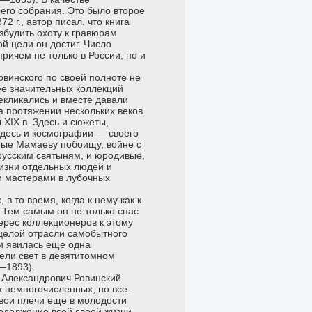
оего собрания. Это было второе
 г., автор писал, что книга
збудить охоту к гравюрам
й цели он достиг. Число
ричем не только в России, но и
овинского по своей полноте не
ее значительных коллекций
рекликались и вместе давали
а протяжении нескольких веков.
 XIX в. Здесь и сюжеты,
здесь и космографии — своего
ные Мамаеву побоищу, войне с
русским святыням, и юродивые,
жизни отдельных людей и
и мастерами в лубочных
в то время, когда к нему как к
 Тем самым он не только спас
терес коллекционеров к этому
 целой отрасли самобытного
ти явилась еще одна
дели свет в девятитомном
—1893).
 Александрович Ровинский
х немногочисленных, но все-
свои плечи еще в молодости
родолжение всей своей жизни,