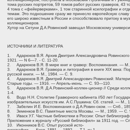
тома русских портретов, 59 томов работ русских граверов, 43 
4 тома с «фейерверками», 1 том старинной ксилографии и от
темам. Это подношение сразу же принесло европейскую славу
его широко известным в России и способствовало притоку в му
коллекционеров.
Хутор на Сетуни Д.А.Ровинский завещал Московскому универси
ИСТОЧНИКИ И ЛИТЕРАТУРА
1.
Адарюков В.Я. Архив Дмитрия Александровича Ровинского 
1921. — N 6—7. - С. 11-20.
2.
Адарюков В.Я. В мире книг и гравюр: Воспоминания. — М.,
3.
Адарюков В.Я. Гравюра и литография в книге XIX века: По
русской книги. — М., 1984. — С. 9.
4.
Адарюков В.Я. Дмитрий Александрович Ровинский: Матери
Старые годы. — 1916. — Апрель-июнь. — С. 93—110.
5.
Адарюков В.Я. Д.А.Ровинский-коллек-ционер // Среди колл
1-4.
6.
Водо Н.Н. Столетие Гравюрного кабинета //50 лет Госуда
изобразительных искусств им. А.С.Пушкина: Сб. статей. — М., 1
7.
Забелин И.Е. Воспоминания о Д.А.Ровин-ском. — Спб., 18
8.
Земенков B.C. Памятные места Москвы. — М., 1959. — С. 
9.
Иваск У.Г. Частные библиотеки в России: Опыт библиографи
Приложение к журналу «Русский библиофил» за 1911 год. — Спб
10.
Иконников B.C. Опыт русской исто-
риографии. — Киев, 1891 — 1892. — Т.1, кн.1.