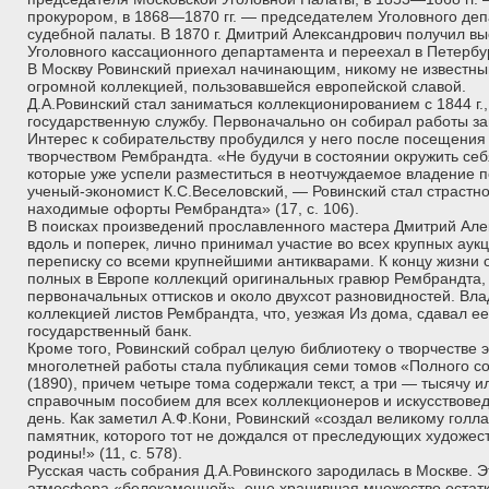
прокурором, в 1868—1870 гг. — председателем Уголовного де
судебной палаты. В 1870 г. Дмитрий Александрович получил в
Уголовного кассационного департамента и переехал в Петербур
В Москву Ровинский приехал начинающим, никому не известны
огромной коллекцией, пользовавшейся европейской славой.
Д.А.Ровинский стал заниматься коллекционированием с 1844 г., 
государственную службу. Первоначально он собирал работы з
Интерес к собирательству пробудился у него после посещения
творчеством Рембрандта. «Не будучи в состоянии окружить се
которые уже успели разместиться в неотчуждаемое владение 
ученый-экономист К.С.Веселовский, — Ровинский стал страстно
находимые офорты Рембрандта» (17, с. 106).
В поисках произведений прославленного мастера Дмитрий Але
вдоль и поперек, лично принимал участие во всех крупных аук
переписку со всеми крупнейшими антикварами. К концу жизни 
полных в Европе коллекций оригинальных гравюр Рембрандта,
первоначальных оттисков и около двухсот разновидностей. Вл
коллекцией листов Рембрандта, что, уезжая Из дома, сдавал ее
государственный банк.
Кроме того, Ровинский собрал целую библиотеку о творчестве э
многолетней работы стала публикация семи томов «Полного с
(1890), причем четыре тома содержали текст, а три — тысячу и
справочным пособием для всех коллекционеров и искусствоведо
день. Как заметил А.Ф.Кони, Ровинский «создал великому гол
памятник, которого тот не дождался от преследующих художе
родины!» (11, с. 578).
Русская часть собрания Д.А.Ровинского зародилась в Москве. 
атмосфера «белокаменной», еще хранившая множество остатко