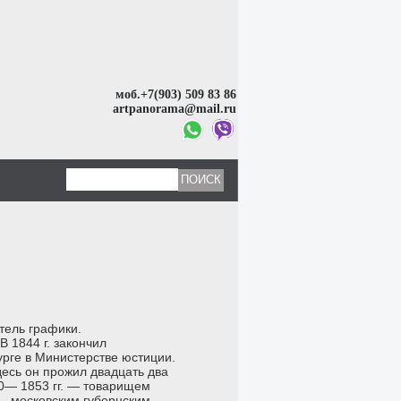
моб.+7(903) 509 83 86
artpanorama@mail.ru
тель графики.
В 1844 г. закончил
рге в Министерстве юстиции.
Здесь он прожил двадцать два
50— 1853 гг. — товарищем
 — московским губернским