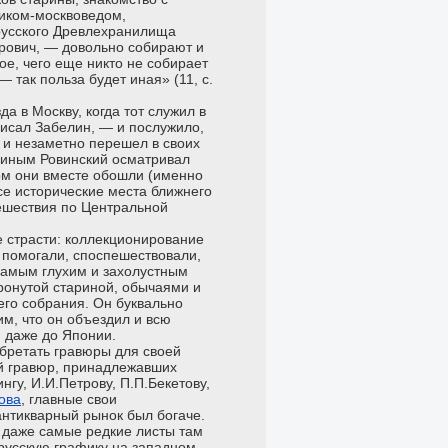
иком-москвоведом,
русского Древлехранилища
рович, — довольно собирают и
ое, чего еще никто не собирает
 так польза будет иная» (11, с.
а в Москву, когда тот служил в
писал Забелин, — и послужило,
о и незаметно перешел в своих
елиным Ровинский осматривал
ом они вместе обошли (именно
се исторические места ближнего
тешествия по Центральной
 страсти: коллекционирование
, помогали, споспешествовали,
 самым глухим и захолустным
тронутой стариной, обычаями и
его собрания. Он буквально
м, что он объездил и всю
я даже до Японии.
бретать гравюры для своей
й гравюр, принадлежавших
нгу, И.И.Петрову, П.П.Бекетову,
ова
, главные свои
антикварный рынок был богаче.
 даже самые редкие листы там
 русскую графику на западном