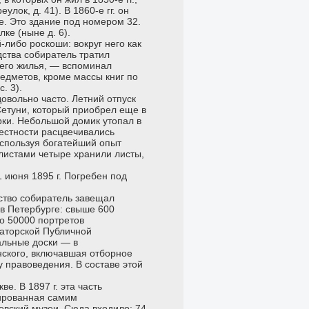
лок, д. 41). В 1860-е гг. он
е. Это здание под номером 32.
ке (ныне д. 6).
-либо роскоши: вокруг него как
дства собиратель тратил
него жилья, — вспоминал
редметов, кроме массы книг по
. 3).
довольно часто. Летний отпуск
Сетуни, который приобрел еще в
рки. Небольшой домик утопал в
естности расцвечивались
используя богатейший опыт
листами четыре хранили листы,
 июня 1895 г. Погребен под
ство собиратель завещал
 в Петербурге: свыше 600
о 50000 портретов
аторской Публичной
альные доски — в
ского, включавшая отборное
у правоведения. В составе этой
. В 1897 г. эта часть
зированная самим
евский музеи. Сюда входило: 74