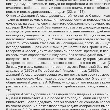
никогда ему не изменяли, никуда не перебегали и не перескак
сманивать себя на сторону и постоянно снимали со с любовью
новые и новые драгоценные плоды» (22, с. 417).
О книгах Дмитрия Александровича в той же статье Стасов писал
такие истинно вековые издания, которые кажутся невозможными
человека, да еще человека, занятого обязательною государст
карьеры Д.А.Ровинский был одним из самых выдающихся прок
громадное участие в приготовлении и осуществлении судебно
последних двадцати лет он состоит сенатором. И, однако же, 
постоянную занятость, Д.А.Ровинский находил всегда столько 
для того, чтоб заниматься самыми обширными, сложными и и
исследованиями, разысканиями; путешествия по Европе и Азии
галереях и коллекциях также уносили пропасть времени, и все-
со всем этим справляться и издавать, без всякой чужой помощ
средства, те многочисленные тома за томами, ту огромную ис
галерею, которая навеки останется связанною с его именем» (22
За заслуги в исследовании истории искусств Ровинский был и
художеств (1870) и Петербургской Академии наук (1883).
Дмитрий Александрович всегда охотно показывал свои гравюры
коллекционерам. «Его глаза загорались и радостно блестели,
общественный деятель А.Ф.Кони, — когда он мог показать како
рассказать историю его получения, требовавшую иногда немалы
28).
Дмитрий Александрович не раз дарил произведения из личной 
музеям и библиотекам. Но более всего подношений он сделал
библиотеке. Более двадцати лет он помогал ей собирать колле
из своего собрания пожертвовал три редких изображения импе
В Москве Д.А.Ровинский неоднократно менял свой адрес. Дома, в