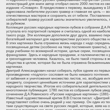
иллюстраций для книги автор отобрал около 2000 листов из св
издание «Словаря». В предисловии к первому, вышедшему в 1872
адресована любителям русских гравюр и главная ее цель — во
отечественных мастеров и сохранить их от гибели. Поставленно
собирателей гравюр русской школы значительно увеличилось, п
за рубежом.
Коллекция русских народных картинок-лубков в собрании Д.А.Р
уступала его портретной галерее и считалась одной из наибол
такого рода. Эти коллекции дополняли друг друга, взаимно пе
богатейший материал для характеристики русского общества н
В этих картинках была отражена жизнь народа с надо середины
посвященные детям (особенно на тему постижения грамоты), 
рода учебники по всемирной истории, целые серии, посвящен
французами. Здесь и народные праздники, и паломничество к 
и грехопадение человека. Казалось, не было такой стороны в 
общества в целом, которая бы не была отражена безымянным
картинках.
Дмитрий Александрович начал собирать лубок одним из первых, 
произведению «подлого» сословия не было никакого почтения.
от забвения и уничтожения множество листов, но, возбудив ин
предмету, сохранил ценнейшие источники для характеристики
народного творчества. Итогом его собирательской деятельнос
многотомная публикация: 1780 листов из собрания лубков уви
сочинении Д.А.Ровинского «Русские народные картинки» (1881
Известный художественный критик В.В.Стасов писал: «Дмитрий
представляет собою очень редкий у нас пример. Он один из те
таки существующих на свете русских людей, которые, взяв на 
важное и значительное дело, никогда не отступали от него в п