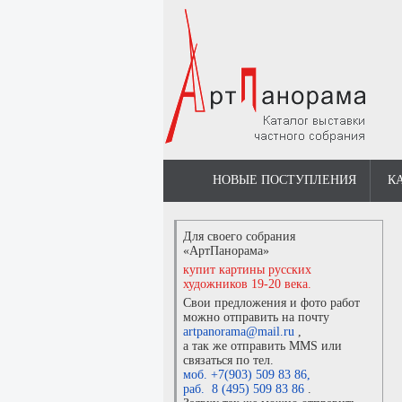
НОВЫЕ ПОСТУПЛЕНИЯ
К
Для своего собрания
«АртПанорама»
купит картины русских
художников 19-20 века.
Свои предложения и фото работ
можно отправить на почту
artpanorama@mail.ru
,
а так же отправить MMS или
связаться по тел.
моб. +7(903) 509 83 86
,
раб. 8 (495) 509 83 86
.