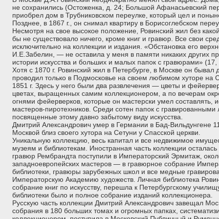
не сохранились (Остоженка, д. 24; Большой Афанасьевский переу
приобрел дом в Трубниковском переулке, который цел и понын
Позднее, в 1867 г., он снимал квартиру в Борисоглебском переул
Несмотря на свое высокое положение, Ровинский жил без какой
бы не существовало ничего, кроме книг и гравюр. Все свои сре
исключительно на коллекции и издания. «Обстановка его верх
И.Е.Забелин, — не оставила у меня в памяти никаких других п
истории искусства и больших и малых папок с гравюрами» (17, с
Хотя с 1870 г. Ровинский жил в Петербурге, в Москве он бывал 
проводил только в Подмосковье на своем любимом хуторе на 
1851 г. Здесь у него были два развлечения — цветы и фейерве
цветах, выращенных самим коллекционером, а по вечерам окр
огнями фейерверков, которые он мастерски умел составлять, 
мастеров-пиротехников. Среди сотен папок с гравированными 
посвященные этому давно забытому виду искусства.
Дмитрий Александрович умер в Германии в Бад-Вильдунгене 11
Москвой близ своего хутора на Сетуни у Спасской церкви.
Уникальную коллекцию, весь капитал и все недвижимое имуще
музеям и библиотекам. Иностранная часть коллекции осталась
гравюр Рембрандта поступили в Императорский Эрмитаж, окол
западноевропейских мастеров — в гравюрное собрание Импер
библиотеки, гравюры зарубежных школ и все медные гравиров
Императорскую Академию художеств. Личная библиотека Ровин
собрание книг по искусству, перешла к Петербургскому училищ
библиотеки было и полное собрание изданий коллекционера.
Русскую часть коллекции Дмитрий Александрович завещал Москве
собрания в 180 больших томах и огромных папках, системати
коллекционером, поступила в Московский Публичный и Румянц