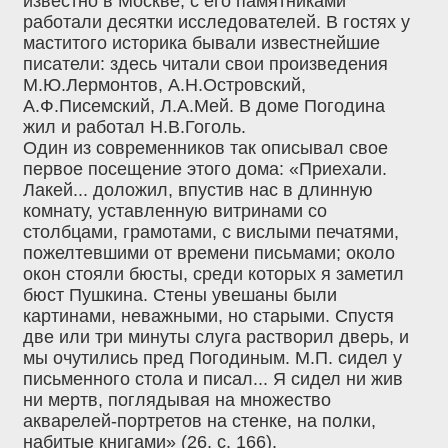
известно в Москве, с его памятниками
работали десятки исследователей. В гостях у
маститого историка бывали известнейшие
писатели: здесь читали свои произведения
М.Ю.Лермонтов, А.Н.Островский,
А.Ф.Писемский, Л.А.Мей. В доме Погодина
жил и работал Н.В.Гоголь.
Один из современников так описывал свое
первое посещение этого дома: «Приехали.
Лакей... доложил, впустив нас в длинную
комнату, уставленную витринами со
столбцами, грамотами, с вислыми печатями,
пожелтевшими от времени письмами; около
окон стояли бюсты, среди которых я заметил
бюст Пушкина. Стены увешаны были
картинами, неважными, но старыми. Спустя
две или три минуты слуга растворил дверь, и
мы очутились пред Погодиным. М.П. сидел у
письменного стола и писал... Я сидел ни жив
ни мертв, поглядывая на множество
акварелей-портретов на стенке, на полки,
набитые книгами» (26, с. 166).