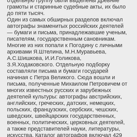
отдельную группу были выделены древние
грамоты и старинные судебные акты, их было
до пяти тысяч.
Один из самых обширных разделов включал
автографы знаменитых российских деятелей
— бумаги и письма, принадлежавшие ученым,
писателям, государственным сановникам.
Многие из них попали к Погодину с личными
архивами Я.Штелина, М.Н.Муравьева,
А.С.Шишкова, И.И.Голикова,
З.Я.Ходаковского. Отдельную подборку
составляли письма и бумаги государей
начиная с Петра Великого. Сюда вошли и
письма, полученные Михаилом Петровичем от
многих известных русских и зарубежных
деятелей культуры: автографы австрийских,
английских, греческих, датских, немецких,
польских, французских, сербских, чешских,
шведских, швейцарских государственных,
военных, политических, церковных деятелей,
а также представителей науки, литературы,
искусства. Каталог автографов включал 429