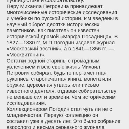
публицистике и собирательству.
Перу Михаила Петровича принадлежат
многочисленные исторические исследования
и учебники по русской истории. Им введены в
научный оборот десятки исторических
памятников. Как писатель он известен
исторической драмой «Марфа Посадница». В
1827—1830 гг. М.П.Погодин издавал журнал
«Московский вестник», а в 1841—1856 гг. —
«Москвитянин».
Остатки родной старины с громадным
увлечением и всю свою жизнь Михаил
Петрович собирал, будь то пергаментная
рукопись, старопечатная книга, монета или
оружие, церковная утварь или письмо
известного деятеля, отдавая собирательству
не меньше сил и времени, чем историческим
исследованиям.
Коллекционером Погодин стал чуть ли не с
младенчества. Первую коллекцию он
составил уже в десять лет. Это было собрание
взрослого и весьма серьезного журнала