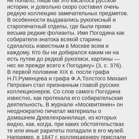
ни попало, лишь бы это касалось русской
истории, и довольно скоро составил очень
редкую коллекцию замечательных предметов.
В особенности выдавались рукописный и
старопечатный отделы, где были прямо
весьма редкие фолианты. Имя Погодина как
собирателя-знатока всякой старины
сделалось известным в Москве всем и
каждому. Кто бы ни добирался каким ни на
есть путем до редкой рукописи, картины —
нес ее прежде всего к Погодину» (3, с. 376).
В первой половине XIX в. после графа
Н.П.Румянцева и графа Ф.А.Толстого Михаил
Петрович стал признанным главой русских
коллекционеров. Со слов самого Погодина
известно, как протекала его собирательская
деятельность. В журнале «Москвитянин» он
неоднократно печатал материалы о
домашнем Древлехранилище, из которых
видно, как, когда, при каких обстоятельствах
те или иные раритеты попадали в его музей.
Например, в 1847 г. коллекционеру прислали