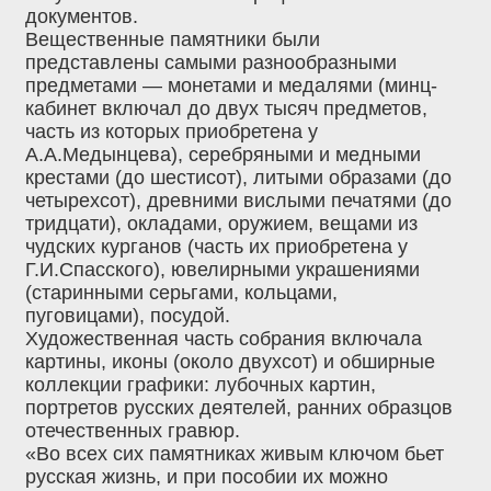
документов.
Вещественные памятники были
представлены самыми разнообразными
предметами — монетами и медалями (минц-
кабинет включал до двух тысяч предметов,
часть из которых приобретена у
А.А.Медынцева), серебряными и медными
крестами (до шестисот), литыми образами (до
четырехсот), древними вислыми печатями (до
тридцати), окладами, оружием, вещами из
чудских курганов (часть их приобретена у
Г.И.Спасского), ювелирными украшениями
(старинными серьгами, кольцами,
пуговицами), посудой.
Художественная часть собрания включала
картины, иконы (около двухсот) и обширные
коллекции графики: лубочных картин,
портретов русских деятелей, ранних образцов
отечественных гравюр.
«Во всех сих памятниках живым ключом бьет
русская жизнь, и при пособии их можно