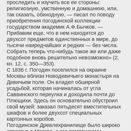
проследить и изучить все ее стороны:
религиозную, умственную и домашнюю, или,
так сказать, обиходную, — писал по поводу
приобретения погодинской коллекции
государством академик А.Ф.Бычков. —
Прибавим еще, что в нем находится до
двухсот предметов единственных в мире, до
тысячи наиредчайших и редких — без числа.
Собрать теперь что-нибудь такое же или даже
подобное вновь решительно невозможно» (2,
кн. 12, с. 350—353).
С 1836 г. Погодин поселился на окраине
Москвы вблизи Новодевичьего монастыря на
Девичьем поле. Он владел обширной
усадьбой, которая начиналась от угла
Саввинского переулка и доходила почти до
Плющихи. Здесь он основательно обустроил
свой музей: заказал пятьдесят вместительных
шкафов и более двухсот специальных
картонных коробов.
Погодинское Древлехранилище было широко