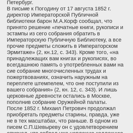
Петербург.
В письме к Погодину от 17 августа 1852 г.
директор Императорской Публичной
библиотеки барон М.А.Корф сообщал, что
принято решение «печатные книги, рукописи и
эстампы из сего собрания обратить в
Императорскую Публичную Библиотеку, а все
прочие предметы сложить в Императорском
Эрмитаже» (2, кн.12, с. 343). Кроме того, «на
принадлежащих вам книгах и рукописях, во
всегдашнюю память о употребленных вами на
сие собрание многочисленных трудах и
пожертвованиях, означить наружным на
переплете штемпелем, что оне поступили из
вашего собрания» (2, кн. 12, с. 343). И лишь
церковные древности остались в Москве,
пополнив собрание Оружейной палаты.
После 1852 г. Михаил Петрович продолжал
приобретать предметы старины, правда, уже
не в тех масштабах, что раньше. В одном из
писем С.П.Шевыреву он с удовлетворением