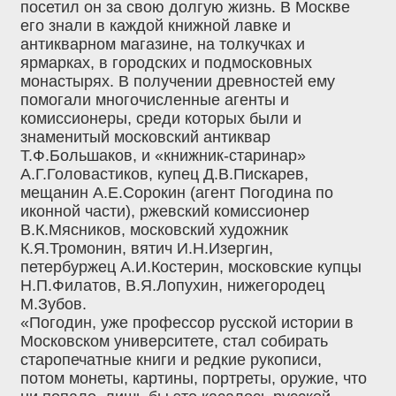
посетил он за свою долгую жизнь. В Москве
его знали в каждой книжной лавке и
антикварном магазине, на толкучках и
ярмарках, в городских и подмосковных
монастырях. В получении древностей ему
помогали многочисленные агенты и
комиссионеры, среди которых были и
знаменитый московский антиквар
Т.Ф.Большаков, и «книжник-старинар»
А.Г.Головастиков, купец Д.В.Пискарев,
мещанин А.Е.Сорокин (агент Погодина по
иконной части), ржевский комиссионер
В.К.Мясников, московский художник
К.Я.Тромонин, вятич И.Н.Изергин,
петербуржец А.И.Костерин, московские купцы
Н.П.Филатов, В.Я.Лопухин, нижегородец
М.Зубов.
«Погодин, уже профессор русской истории в
Московском университете, стал собирать
старопечатные книги и редкие рукописи,
потом монеты, картины, портреты, оружие, что