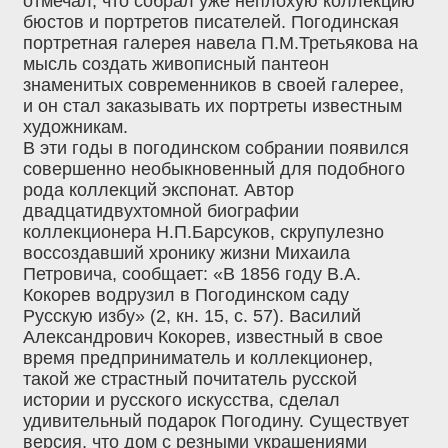
отмечал, что собрал уже неплохую коллекцию
бюстов и портретов писателей. Погодинская
портретная галерея навела П.М.Третьякова на
мысль создать живописный пантеон
знаменитых современников в своей галерее,
и он стал заказывать их портреты известным
художникам.
В эти годы в погодинском собрании появился
совершенно необыкновенный для подобного
рода коллекций экспонат. Автор
двадцатидвухтомной биографии
коллекционера Н.П.Барсуков, скрупулезно
воссоздавший хронику жизни Михаила
Петровича, сообщает: «В 1856 году В.А.
Кокорев водрузил в Погодинском саду
Русскую избу» (2, кн. 15, с. 57). Василий
Александрович Кокорев, известный в свое
время предприниматель и коллекционер,
такой же страстный почитатель русской
истории и русского искусства, сделал
удивительный подарок Погодину. Существует
версия, что дом с резными украшениями