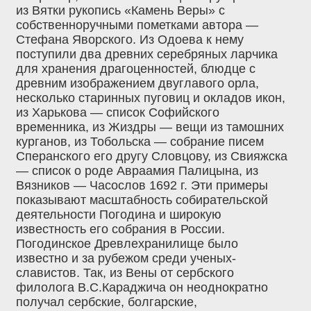
из Вятки рукопись «Камень Веры» с
собственноручными пометками автора —
Стефана Яворского. Из Одоева к нему
поступили два древних серебряных ларчика
для хранения драгоценностей, блюдце с
древним изображением двуглавого орла,
несколько старинных пуговиц и окладов икон,
из Харькова — список Софийского
временника, из Жиздры — вещи из тамошних
курганов, из Тобольска — собрание писем
Сперанского его другу Словцову, из Свияжска
— список о роде Авраамия Палицына, из
Вязников — Часослов 1692 г. Эти примеры
показывают масштабность собирательской
деятельности Погодина и широкую
известность его собрания в России.
Погодинское Древлехранилище было
известно и за рубежом среди ученых-
славистов. Так, из Вены от сербского
филолога В.С.Караджича он неоднократно
получал сербские, болгарские,