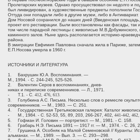
Пролетарских музеев. Однако просуществовал он недолго и по
был ликвидирован, а художественные предметы пополнили Го
Оттуда они попадали либо в другие музеи, либо в Антиквариат.
Дом Носовой сохранился до наших дней (Введенская площадь, д
проект его реставрации. Были восстановлены как фасады, так
том числе парадной лестницы с живописью М.В.Добужинского, 
каминного залов. Ныне здесь располагается историко-краевед
района.
В эмиграции Евфимия Павловна сначала жила в Париже, затем
Е.П.Носова умерла в 1960 г.
ИСТОЧНИКИ И ЛИТЕРАТУРА
1.
Бахрушин Ю.А. Воспоминания. —
М., 1994. - С. 244-245, 525-526.
2.
Валентин Серов в воспоминаниях, днев-
никах и переписке современников. — Л., 1971.
-
Т.1. - С.
412, 476, 613.
3.
Голубкина А.С. Письма. Несколько слов о ремесле скульп
современников. — М., 1983. — С. 251.
4.
Государственная Третьяковская галерея: Каталог живопис
-
М., 1984. - С. 52-53, 55, 89, 203, 266-267, 402
, 441-442, 462,
5.
Гофман И. Головин — портретист. — М., 1981. - С. 158.
6.
Грабарь Н.Э. Письма 1891 — 1917 гг. — М., 1974. - С. 26, 2
7.
Грушина А. Особняк на Малой Семеновской // Куранты: И
альманах. — М., 1989. — Вып. 3. — С. 293—298.