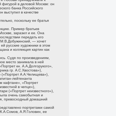
ой фигурой в деловой Москве: он
ского банка Российского
он выступил в качестве
ительно, поскольку ее братья
.
екцию. Пример братьев
оскве, заразил и ее. Она
последствии передать его
 М.В.Добужинский, — хочет
 ей русские художники в этом
щана и коллекция картин как
ись. Судя по произведениям,
ное место занимала в ней
Портрет кн. А.А.Долгорукого»,
чика гр. А.С.Хвостова»),
о («Портрет А.А.Челищева»),
апитан-лейтенанта
ем кафтане», «Портрет
известной в чепце»),
тари («Портрет неизвестного»),
 была очень самобытная и
ия, превосходный домашний
представлено портретами самой
К.А.Сомов, А.Я.Головин, ее