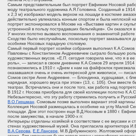
Самым представительным был портрет Евфимии Носовой работ
моду театрального художника А.Я.Головина. Созданный в 1914 г
х 2,3 м) изображал модель верхом на лошади в костюме амазон
действительно увлекалась конным спортом и была неплохой нае
портрет экспонировался в Москве на «Выставке картин и скульп
устроенной в пользу пострадавших бельгийцев». Он оказался 
У многих полотно вызвало воспоминания о знаменитой работе
Сходство было неслучайным, поскольку портрет заказывался дл
особняке Носовых парадную столовую.
Самый первый портрет хозяйки собрания выполнил К.А.Сомов 
Павловны с Константином Андреевичем сыграло большую рол
художественных вкусов. «Е.П. сегодня говорила мне, что я в е
роль», — записал в своем дневнике К.А.Сомов 29 апреля 1914 г.
познакомились в 1910 г. «Днем к нам на файфоклок приезжала 
оказавшаяся очень и очень интересной для живописи, — писал 
Сомов сестре Анне Андреевне. — Блондинка, худощавая, с бл
нарядная, хорошего вкуса при этом» (13, с. 105). Они вместе б
театрах. Встречались они и после того, как работа над портре
В 1912 г. Носова приобрела для своей коллекции полотно К.А.
Небезынтересно, что эту работу стремились получить и Русски
В.О.Гиршман
. Сомовым позже выполнен вариант этой картины 
Коллекция Носовой размещалась в особняке на углу Малой Се
площади. Дом этот построен еще В.Д.Носовым в 1880 г. Евфим
после замужества, в начале 1900-х гг.
Интерьеры отделаны хозяйкой в соответствии с ее вкусами и с
стенах художественный музей. Она пригласила архитектора И.
В.А.Серова
,
Е.Е.Лансере
, М.В.Добужинского. Жолтовский офор
этажа. Для украшения были использованы коринфские колонны