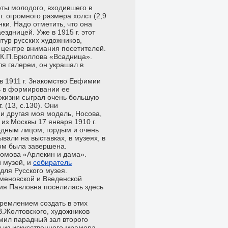
ы молодого, входившего в
. огромного размера холст (2,9
ки. Надо отметить, что она
здницей. Уже в 1915 г. этот
тур русских художников,
в центре внимания посетителей.
 К.П.Брюллова «Всадница».
я галереи, он украшал в
в 1911 г. Знакомство Евфимии
ь в формировании ее
е жизни сыграл очень большую
 (13, с.130). Они
и другая моя модель, Носова,
из Москвы 17 января 1910 г.
едным лицом, гордым и очень
ывали на выставках, в музеях, в
том была завершена.
Сомова «Арлекин и дама».
й музей, и
собиратель
для Русского музея.
меновской и Введенской
ия Павловна поселилась здесь
тремлением создать в этих
В.Жолтовского, художников
мил парадный зал второго
 из искусственного мрамора.