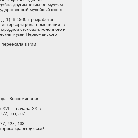
добно другим таким же музеям
сударственный музейный фонд.
. 1). В 1980 г. разработан
 и интерьеры ряда помещений, в
парадной столовой, колонного и
ческий музей Первомайского
 переехала в Рим.
тора. Воспоминания
и XVIII—начала XX в.
 472, 555, 557.
77, 428, 433.
сторико-краеведческий