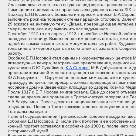
Иллюзию двусветного зала создавал ряд зеркал, расположенны
Помещение напоминало парадные залы дворцов начала XIX в.
К заказу Е.П.Носовой с большим интересом отнесся В.А.Серов
выполнить роспись торцевой стены парадной столовой. Вален
29 эскизов на античную тему «Диана, превращающая Актеона 
смерть помешала ему выполнить все задуманное.
С октября 1912-го по апрель 1913 г. в особняке Носовой раб
парадную лестницу. Выполненная им роспись потолка, имитиро
одной из самых известных его монументальных работ. Художн
тона синего и черного цветов в сочетании с позолотой. Соврем
работу.
Особняк Е.П.Носовой стал одним из художественных центров М
литературные вечера, театральные представления, вернисажи 
художников С.Ю.Судейкина,
К.А.Сомова
, М.В.Добужинского и д
представительницей меценатствующего московского капитали
Ю.А.Бахрушин. — Окруженная поэтами-символистами и худож
«рассудку вопреки, наперекор стихиям» превращала памятный
носовский дом на Введенской площади во дворец Козимо Медичи
После 1917 г. Е.П.Носова эмигрировала. Еще до своего отъез
сдала на временное хранение в Третьяковскую галерею и в Те
А.А.Бахрушина. После декрета о национализации все эти вещи
государства. Позже в Третьяковскую галерею поступили и те по
Театральном музее.
Ныне в Государственной Третьяковской галерее находится шес
собрания Е.П.Носовой. В числе этих полотен и ее собственный
конный портрет оставался в особняке до 1960 г., после чего п
Исторический музей.
В первые послеоктябрьские годы в бывшем особняке Е.П.Носов