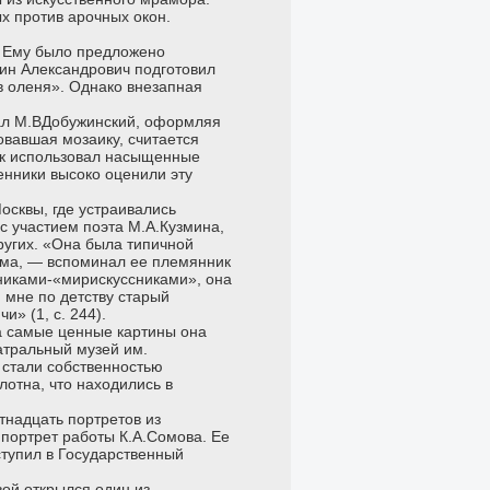
х против арочных окон.
. Ему было предложено
тин Александрович подготовил
в оленя». Однако внезапная
отал М.ВДобужинский, оформляя
вавшая мозаику, считается
ик использовал насыщенные
енники высоко оценили эту
осквы, где устраивались
с участием поэта М.А.Кузмина,
ругих. «Она была типичной
зма, — вспоминал ее племянник
никами-«мирискуссниками», она
 мне по детству старый
» (1, с. 244).
да самые ценные картины она
атральный музей им.
 стали собственностью
лотна, что находились в
тнадцать портретов из
 портрет работы К.А.Сомова. Ее
оступил в Государственный
ой открылся один из