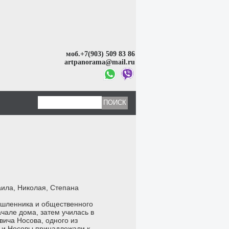
моб.+7(903) 509 83 86
artpanorama@mail.ru
аила, Николая, Степана
мышленника и общественного
чале дома, затем училась в
вича Носова, одного из
 и Носовы принадлежали к