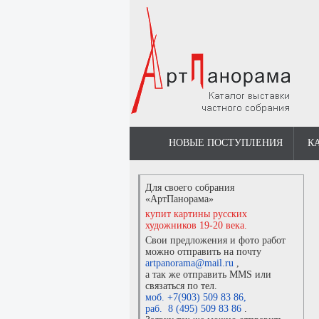
НОВЫЕ ПОСТУПЛЕНИЯ
К
Для своего собрания
«АртПанорама»
купит картины русских
художников 19-20 века.
Свои предложения и фото работ
можно отправить на почту
artpanorama@mail.ru
,
а так же отправить MMS или
связаться по тел.
моб. +7(903) 509 83 86
,
раб. 8 (495) 509 83 86
.