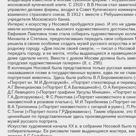
московской купеческой элите. С 1910 г. В.В.Носов стал заметн
управлял делами фирмы, входил в Совет Купеческого коммерче
взаимного страхового союза. В 1912 г. вместе с Рябушинскими 
учредителя Московского банка.
Интерес к искусству у Носовой пробудился рано. И это не удив
имели коллекции очень высокого художественного достоинства
Евфимия Павловна тоже стала собирать художественную колл
Михаила и Степана, предполагавших передать свои собрания М
решила в своем особняке создать музей русского искусства и в
родному городу. «Дом после своей смерти, — писал о Носовой
передать городу, и ее мечта, чтобы выдающиеся и нравящиеся
доме сделали нечто. Вместе с домом Москве должна быть заве
городская художественная галерея» (8, с. 295).
В коллекции Носовой была представлена только русская живоп
оказавшимся позже в государственных музеях, едва ли не глав
портретная живопись. Здесь были работы В.Л.Боровиковского («
«Портрет кн. М.И.Долгорукой», «Портрет стихотворца и перевод
А.Г.Венецианова («Портрет Е.А.Балкашиной»), О.А.Кипренског
Д.Г.Левицкого («Портрет графини Урсулы Мнишек», «Портрет к
Г.А.Долгорукова»), Ф.С.Рокотова («Портрет неизвестного в син
неизвестной в розовом платье»), М.И.Теребенева («Портрет не
В.А.Тропинина («Портрет неизвестного с сигарой в руке»), П.Ро
С.Тончи («Портрет поэта Г.Р.Державина»). Таким образом, это
ценнейшая по представленным здесь произведениям коллекц
музей русского портрета.
Искусство художников начала XX в. в собрании Носовой было 
собирательницы. Ее рисовали такие выдающиеся мастера, как 
лепила А.С.Голубкина.