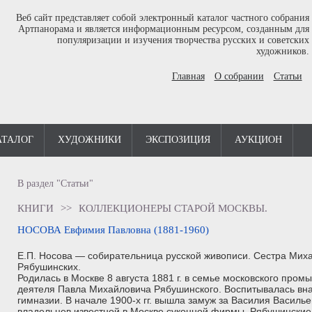
Веб сайт представляет собой электронный каталог частного собрания
Артпанорама и является информационным ресурсом, созданным для
популяризации и изучения творчества русских и советских
художников.
Главная
О собрании
Статьи
АТАЛОГ
ХУДОЖНИКИ
ЭКСПОЗИЦИЯ
АУКЦИОН
В раздел "Статьи"
КНИГИ
>>
КОЛЛЕКЦИОНЕРЫ СТАРОЙ МОСКВЫ.
НОСОВА Евфимия Павловна (1881-1960)
Е.П. Носова — собирательница русской живописи. Сестра Мих
Рябушинских.
Родилась в Москве 8 августа 1881 г. в семье московского про
деятеля Павла Михайловича Рябушинского. Воспитывалась вна
гимназии. В начале 1900-х гг. вышла замуж за Василия Василье
владельцев известной в Москве суконной фирмы. Рябушинские