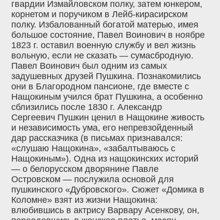
гвардии Измайловском полку, затем юнкером,
корнетом и поручиком в Лейб-кирасирском
полку. Избалованный богатой матерью, имея
большое состояние, Павел Воинович в ноябре
1823 г. оставил военную службу и вел жизнь
вольную, если не сказать — сумасбродную.
Павел Воинович был одним из самых
задушевных друзей Пушкина. Познакомились
они в Благородном пансионе, где вместе с
Нащокиным учился брат Пушкина, а особенно
сблизились после 1830 г. Александр
Сергеевич Пушкин ценил в Нащокине живость
и независимость ума, его непревзойденный
дар рассказчика (в письмах признавался:
«слушаю Нащокина», «забалтываюсь с
Нащокиным»). Одна из нащокинских историй
— о белорусском дворянине Павле
Островском — послужила основой для
пушкинского «Дубровского». Сюжет «Домика в
Коломне» взят из жизни Нащокина:
влюбившись в актрису Варвару Асенкову, он,