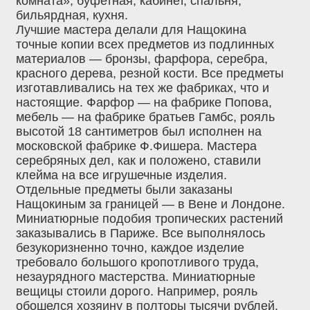
комната», буфетная, кабинет, спальня,
бильярдная, кухня.
Лучшие мастера делали для Нащокина
точные копии всех предметов из подлинных
материалов — бронзы, фарфора, серебра,
красного дерева, резной кости. Все предметы
изготавливались на тех же фабриках, что и
настоящие. Фарфор — на фабрике Попова,
мебель — на фабрике братьев Гамбс, рояль
высотой 18 сантиметров был исполнен на
московской фабрике Ф.Фишера. Мастера
серебряных дел, как и положено, ставили
клейма на все игрушечные изделия.
Отдельные предметы были заказаны
Нащокиным за границей — в Вене и Лондоне.
Миниатюрные подобия тропических растений
заказывались в Париже. Все выполнялось
безукоризненно точно, каждое изделие
требовало большого кропотливого труда,
незаурядного мастерства. Миниатюрные
вещицы стоили дорого. Например, рояль
обошелся хозяину в полторы тысячи рублей.