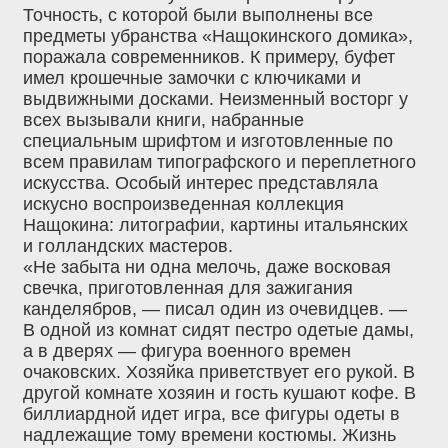
Точность, с которой были выполнены все
предметы убранства «Нащокинского домика»,
поражала современников. К примеру, буфет
имел крошечные замочки с ключиками и
выдвижными досками. Неизменный восторг у
всех вызывали книги, набранные
специальным шрифтом и изготовленные по
всем правилам типографского и переплетного
искусства. Особый интерес представляла
искусно воспроизведенная коллекция
Нащокина: литографии, картины итальянских
и голландских мастеров.
«Не забыта ни одна мелочь, даже восковая
свечка, приготовленная для зажигания
канделябров, — писал один из очевидцев. —
В одной из комнат сидят пестро одетые дамы,
а в дверях — фигура военного времен
очаковских. Хозяйка приветствует его рукой. В
другой комнате хозяин и гость кушают кофе. В
биллиардной идет игра, все фигуры одеты в
надлежащие тому времени костюмы. Жизнь