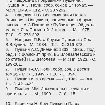
П.В.Нащокина с поправками Пушкина. //
Пушкин А.С. Полн. собр. соч.: в 17 томах. —
М.; Л.,1949. - Т.12. - С. 287-292.
4.
Нащокин П.В. Воспоминания Павла
Воиновича Нащокина, написанные в форме
письма к А.С.Пушкину. / Публикация Эйделъ-
мана Н.Я. // Прометей. 2-е изд. — М., 1975. -
Т.10. - С. 275-292.
5.
Нащокин П.В. // Друзья Пушкина. / Сост.
В.В.Кунин. - М., 1984. - Т.2. - С. 319-373.
6.
Пушкин А.С. Дневник: 1833—1835. / Под
ред. и с объяснит, прим. Б.Л.Модзалевского и
со статьей П.Е.Щеголева. — М.; Пг., 1923. - С.
199-201.
7.
Пушкин А.С. Полн. собр. соч. в десяти
томах. - М.; Л., 1949. - Т.10. - С. 394.
8.
Пушкин и его время. — Л., 1962. — Вып.
1. - С. 421-422.
9.
Пыляев ММ. Замечательные чудаки и
оригиналы. — М., 1990. — С. б—15.
10.
Раевский Н. Друг Пушкина Павел