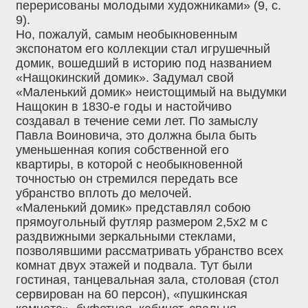
перерисованы молодыми художниками» (9, с.
9).
Но, пожалуй, самым необыкновенным
экспонатом его коллекции стал игрушечный
домик, вошедший в историю под названием
«Нащокинский домик». Задумал свой
«Маленький домик» неистощимый на выдумки
Нащокин в 1830-е годы и настойчиво
создавал в течение семи лет. По замыслу
Павла Воиновича, это должна была быть
уменьшенная копия собственной его
квартиры, в которой с необыкновенной
точностью он стремился передать все
убранство вплоть до мелочей.
«Маленький домик» представлял собою
прямоугольный футляр размером 2,5x2 м с
раздвижными зеркальными стеклами,
позволявшими рассматривать убранство всех
комнат двух этажей и подвала. Тут были
гостиная, танцевальная зала, столовая (стол
сервирован на 60 персон), «пушкинская