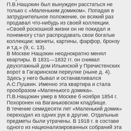
П.В.Нащокин был вынужден расстаться не
только с «Маленьким домиком». Попадая в
затруднительное положение, он всякий раз
продавал что-нибудь из своей коллекции.
«Своей роскошной жизни он не покидал и
понемногу стал распродавать свои богатые
коллекции: монеты, картины, фарфор, бронзу
и т.д.» (9, с. 13).
В Москве Нащокин неоднократно менял
квартиры. В 1831—1832 гг. он снимал
двухэтажный дом Ильинской у Пречистенских
ворот в Гагаринском переулке (ныне д. 4).
Здесь у него бывал и останавливался
А.С.Пушкин. Именно эта квартира и стала
прообразом «Маленького домика».
П.В.Нащокин умер в Москве б ноября 1854 г.
Похоронен на Ваганьковском кладбище.
В течение семидесяти лет «Маленький домик»
переходил из одних рук в другие. Отдельные
предметы были утрачены. В 1918 г. в составе
одного из национализированных собраний эта