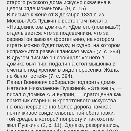
старого русского дома искусно схвачена в
целом ряде моментов» (9, с. 15).
В письме к жене от 8 декабря 1831 г. из
Москвы А.С.Пушкин с восторгом писал о
«Нащокинском домике»: «Дом его (помнишь?)
отделывается: что за подсвечники, что за
сервиз! он заказал фортепьяно, на котором
играть можно будет пауку, и судно, на котором
испражнится разве шпанская муха» (7, с. 394).
В другом письме он сообщал: «У него в
домике был пир: подали на стол мышонка в
сметане под хреном в виде поросенка. Жаль,
не было гостей» (7, с. 394).
Павел Воинович собирался подарить домик
Наталье Николаевне Пушкиной. «Эта вещь, —
писал о домике А.И.Куприн, — драгоценна как
памятник старины и кропотливого искусства,
но она несравненно более дорога нам как
почти живое свидетельство той обстановки,
той среды, в которой попросту и так охотно
жил Пушкин» (2, с. 11). Однако, разорившись,