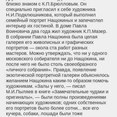
близко знаком с К.П.Брюлловым. Он
специально пригласил к себе художника
Н.И.Подклюшникова, который выполнил
семейный портрет Нащокиных и запечатлел
интерьер их гостиной. В доме Павла
Воиновича два года жил художник К.П.Мазер.
В собрании Павла Нащокина была целая
галерея его живописных и графических
портретов — окола ста работ разных
мастеров. Можно утверждать, что ни у одного
московского собирателя ни до Нащокина, ни
после него не было столь своеобразного
«личного собрания». Правда, появление
экзотической портретной галереи объяснялось
желанием Нащокина каким-то образом помочь
художникам. «Залы у него, — писал
М.И.Пыляев в книге «Замечательные чудаки и
оригиналы», — были полны произведениями
начинающих художников; одних собственных
его портретов было более сотни... все его
кучера, собаки, лошади были тоже