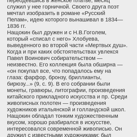
переодевшись в женское платье, месяц
служил у нее горничной. Своего друга поэт
мечтал изобразить в романе «Русский
Пелам», идею которого вынашивал в 1834—
1836 гг.
Нащокин был дружен и с Н.В.Гоголем,
который «списал с него» Хлобуева,
выведенного во второй части «Мертвых душ».
Когда и при каких обстоятельствах увлекся
Павел Воинович собирательством —
неизвестно. Его коллекция была обширна —
«он покупал все, что попадалось ему на
глаза: фарфор, бронзу, бриллианты,
бирюзу...» (9, с. 9). В его собрании были
монеты, гравюры, литографии, произведения
китайского прикладного искусства и пр. Среди
живописных полотен — произведения
художников итальянской и голландской школ.
Нащокин обладал тонким художественным
вкусом, хорошо разбирался в искусстве,
интересовался современной живописью. Он
дружил с известными художниками; был