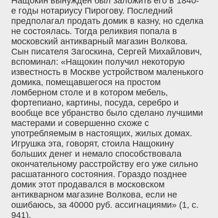
Нащокин вынужден был заложить его в 1840-
е годы нотариусу Пирогову. Последний
предполагал продать домик в казну, но сделка
не состоялась. Тогда реликвия попала в
московский антикварный магазин Волкова.
Сын писателя Загоскина, Сергей Михайлович,
вспоминал: «Нащокин получил некоторую
известность в Москве устройством маленького
домика, помещавшегося на простом
ломберном столе и в котором мебель,
фортепиано, картины, посуда, серебро и
вообще все убранство было сделано лучшими
мастерами и совершенно схоже с
употребляемым в настоящих, жилых домах.
Игрушка эта, говорят, стоила Нащокину
больших денег и немало способствовала
окончательному расстройству его уже сильно
расшатанного состояния. Гораздо позднее
домик этот продавался в московском
антикварном магазине Волкова, если не
ошибаюсь, за 40000 руб. ассигнациями» (1, с.
941).