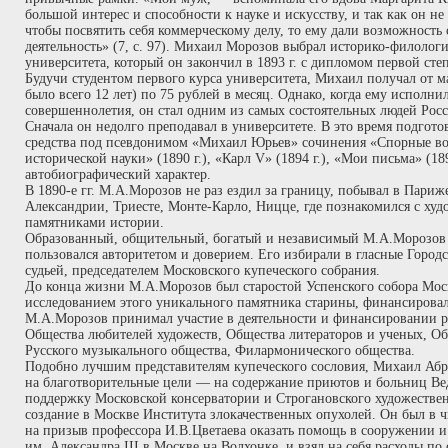
большой интерес и способности к науке и искусству, и так как он не 
чтобы посвятить себя коммерческому делу, то ему дали возможность
деятельность» (7, с. 97). Михаил Морозов выбрал историко-филолог
университета, который он закончил в 1893 г. с дипломом первой сте
Будучи студентом первого курса университета, Михаил получал от ма
было всего 12 лет) по 75 рублей в месяц. Однако, когда ему исполнилс
совершеннолетия, он стал одним из самых состоятельных людей Рос
Сначала он недолго преподавал в университете. В это время подгот
средства под псевдонимом «Михаил Юрьев» сочинения «Спорные во
исторической науки» (1890 г.), «Карл V» (1894 г.), «Мои письма» (189
автобиографический характер.
В 1890-е гг. М.А.Морозов не раз ездил за границу, побывал в Париж
Александрии, Триесте, Монте-Карло, Ницце, где познакомился с ху
памятниками истории.
Образованный, общительный, богатый и независимый М.А.Морозов 
пользовался авторитетом и доверием. Его избирали в гласные Горо
судьей, председателем Московского купеческого собрания.
До конца жизни М.А.Морозов был старостой Успенского собора Мос
исследованием этого уникального памятника старины, финансировал
М.А.Морозов принимал участие в деятельности и финансировании 
Общества любителей художеств, Общества литераторов и ученых, О
Русского музыкального общества, Филармонического общества.
Подобно лучшим представителям купеческого сословия, Михаил Абр
на благотворительные цели — на содержание приютов и больниц В
поддержку Московской консерватории и Строгановского художеств
создание в Москве Института злокачественных опухолей. Он был в 
на призыв профессора И.В.Цветаева оказать помощь в сооружении и
им. Александра III в Москве на Волхонке, и взял на себя расходы п