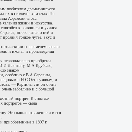
ным любителем драматического
ал их в столичных газетах. По
аила Абрамовича был
е явления жизни и искусства.
ь способен к живописи и учился
бирался, много читал о ней и
 проявил тонкое чутье, вкус и
го коллекции со временем заняли
ков, и иконы, и произведения
ч первоначально приобретал
 И.И.Левитану, М.А.Врубелю,
ошо знаком.
, особенно с В.А.Серовым,
снецовым и И.С.Остроуховым, и
озова. — Картины эти он очень
 очень заботливо и с большой
вестный портрет. В этом же
их портретов — сына
тву. Это нашло отражение и в его
.
и приобретенные в 1897 г.
.
роизведениями