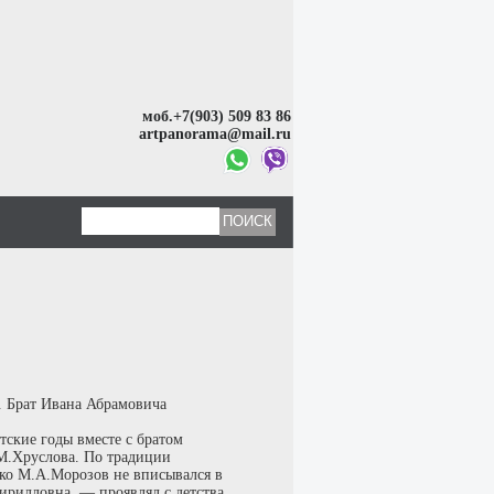
моб.+7(903) 509 83 86
artpanorama@mail.ru
. Брат Ивана Абрамовича
тские годы вместе с братом
М.Хруслова. По традиции
ако М.А.Морозов не вписывался в
рилловна, — проявлял с детства