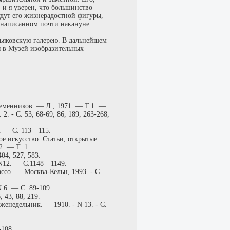
, и я уверен, что большинство
удут его жизнерадостной фигуры,
, написанном почти накануне
тьяковскую галерею. В дальнейшем
 в Музей изобразительных
еменников. — Л., 1971. — Т.1. —
 2. - С. 53, 68-69, 86, 189, 263-268,
. — С. 113—115.
ое искусство: Статьи, открытые
. — Т. 1.
04, 527, 583.
 N12. — C.1148—1149.
со. — Москва-Кельн, 1993. - С.
 6. — С. 89-109.
 43, 88, 219.
женедельник. — 1910. - N 13. - С.
-108.