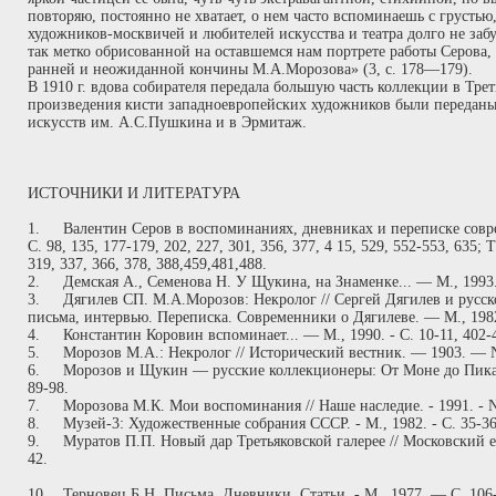
повторяю, постоянно не хватает, о нем часто вспоминаешь с грустью
художников-москвичей и любителей искусства и театра долго не заб
так метко обрисованной на оставшемся нам портрете работы Серова
ранней и неожиданной кончины М.А.Морозова» (3, с. 178—179).
В 1910 г. вдова собирателя передала большую часть коллекции в Тре
произведения кисти западноевропейских художников были переданы
искусств им. А.С.Пушкина и в Эрмитаж.
ИСТОЧНИКИ И ЛИТЕРАТУРА
1.
Валентин Серов в воспоминаниях, дневниках и переписке совр
С. 98, 135, 177-179, 202, 227, 301, 356, 377, 4 15, 529, 552-553, 635; Т.
319, 337, 366, 378, 388,459,481,488.
2.
Демская А., Семенова Н. У Щукина, на Знаменке... — М., 1993
3.
Дягилев СП. М.А.Морозов: Некролог // Сергей Дягилев и русск
письма, интервью. Переписка. Современники о Дягилеве. — М., 1982
4.
Константин Коровин вспоминает... — М., 1990. - С. 10-11, 402-4
5.
Морозов М.А.: Некролог // Исторический вестник. — 1903. —
6.
Морозов и Щукин — русские коллекционеры: От Моне до Пикас
89-98.
7.
Морозова М.К. Мои воспоминания // Наше наследие. - 1991. - N
8.
Музей-3: Художественные собрания СССР. - М., 1982. - С. 35-36,
9.
Муратов П.П. Новый дар Третьяковской галерее // Московский е
42.
10.
Терновец Б.Н. Письма. Дневники. Статьи. - М., 1977. — С. 106