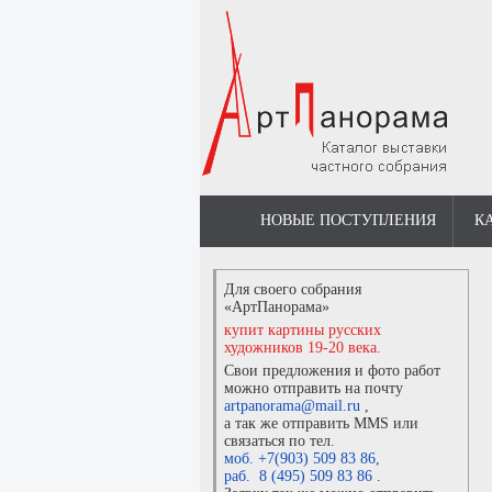
НОВЫЕ ПОСТУПЛЕНИЯ
К
Для своего собрания
«АртПанорама»
купит картины русских
художников 19-20 века.
Свои предложения и фото работ
можно отправить на почту
artpanorama@mail.ru
,
а так же отправить MMS или
связаться по тел.
моб. +7(903) 509 83 86
,
раб. 8 (495) 509 83 86
.