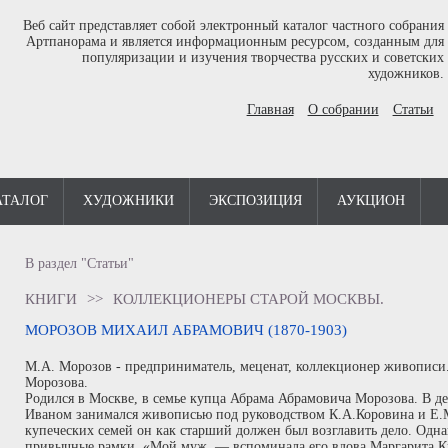
Веб сайт представляет собой электронный каталог частного собрания
Артпанорама и является информационным ресурсом, созданным для
популяризации и изучения творчества русских и советских
художников.
Главная
О собрании
Статьи
АТАЛОГ
ХУДОЖНИКИ
ЭКСПОЗИЦИЯ
АУКЦИОН
В раздел "Статьи"
КНИГИ
>>
КОЛЛЕКЦИОНЕРЫ СТАРОЙ МОСКВЫ.
МОРОЗОВ МИХАИЛ АБРАМОВИЧ (1870-1903)
М.А. Морозов - предприниматель, меценат, коллекционер живописи
Морозова.
Родился в Москве, в семье купца Абрама Абрамовича Морозова. В де
Иваном занимался живописью под руководством К.А.Коровина и Е.
купеческих семей он как старший должен был возглавить дело. Одн
привычные рамки. «Мой муж, — вспоминала его вдова Маргарита Ки