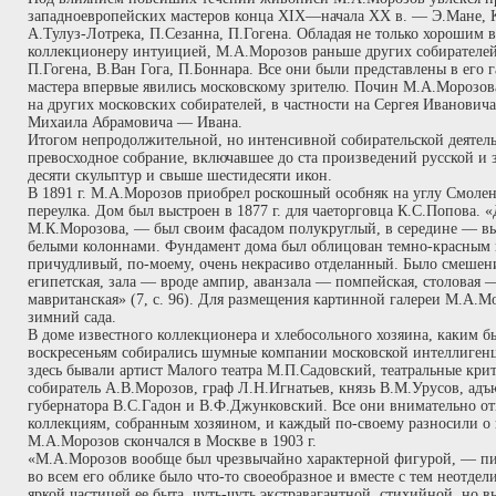
западноевропейских мастеров конца XIX—начала XX в. — Э.Мане, К
А.Тулуз-Лотрека, П.Сезанна, П.Гогена. Обладая не только хорошим
коллекционеру интуицией, М.А.Морозов раньше других собирателей
П.Гогена, В.Ван Гога, П.Боннара. Все они были представлены в его г
мастера впервые явились московскому зрителю. Почин М.А.Морозов
на других московских собирателей, в частности на Сергея Иванович
Михаила Абрамовича — Ивана.
Итогом непродолжительной, но интенсивной собирательской деятел
превосходное собрание, включавшее до ста произведений русской и
десяти скульптур и свыше шестидесяти икон.
В 1891 г. М.А.Морозов приобрел роскошный особняк на углу Смоленс
переулка. Дом был выстроен в 1877 г. для чаеторговца К.С.Попова. 
М.К.Морозова, — был своим фасадом полукруглый, в середине — в
белыми колоннами. Фундамент дома был облицован темно-красным 
причудливый, по-моему, очень некрасиво отделанный. Было смешени
египетская, зала — вроде ампир, аванзала — помпейская, столовая 
мавританская» (7, с. 96). Для размещения картинной галереи М.А.
зимний сада.
В доме известного коллекционера и хлебосольного хозяина, каким 
воскресеньям собирались шумные компании московской интеллиген
здесь бывали артист Малого театра М.П.Садовский, театральные кри
собиратель А.В.Морозов, граф Л.Н.Игнатьев, князь В.М.Урусов, адъ
губернатора В.С.Гадон и В.Ф.Джунковский. Все они внимательно о
коллекциям, собранным хозяином, и каждый по-своему разносили о
М.А.Морозов скончался в Москве в 1903 г.
«М.А.Морозов вообще был чрезвычайно характерной фигурой, — пи
во всем его облике было что-то своеобразное и вместе с тем неотде
яркой частицей ее быта, чуть-чуть экстравагантной, стихийной, но в