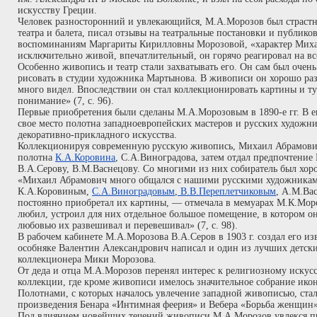
искусству Греции.
Человек разносторонний и увлекающийся, М.А.Морозов был страст
театра и балета, писал отзывы на театральные постановки и публиков
воспоминаниям Маргариты Кирилловны Морозовой, «характер Мих
исключительно живой, впечатлительный, он горячо реагировал на вс
Особенно живопись и театр стали захватывать его. Он сам был очен
рисовать в студии художника Мартынова. В живописи он хорошо раз
много видел. Впоследствии он стал коллекционировать картины и тут
понимание» (7, с. 96).
Первые приобретения были сделаны М.А.Морозовым в 1890-е гг. В е
свое место полотна западноевропейских мастеров и русских художни
декоративно-прикладного искусства.
Коллекционируя современную русскую живопись, Михаил Абрамови
полотна
К.А.Коровина
, С.А.Виноградова, затем отдал предпочтение
В.А.Серову, В.М.Васнецову. Со многими из них собиратель был хор
«Михаил Абрамович много общался с нашими русскими художниками
К.А.Коровиным,
С.А.Виноградовым
,
В.В.Переплетчиковым
, А.М.Ва
постоянно приобретал их картины, — отмечала в мемуарах М.К.Мор
любил, устроил для них отдельное большое помещение, в котором он
любовью их развешивал и перевешивал» (7, с. 98).
В рабочем кабинете М.А.Морозова В.А.Серов в 1903 г. создал его из
особняке Валентин Александрович написал и один из лучших детск
коллекционера Мики Морозова.
От деда и отца М.А.Морозов перенял интерес к религиозному искусс
коллекции, где кроме живописи имелось значительное собрание икон
Полотнами, с которых началось увлечение западной живописью, стал
произведения Бенара «Интимная феерия» и Вебера «Борьба женщин»
Под влиянием новейших течений живописи М.А.Морозов увлекся п