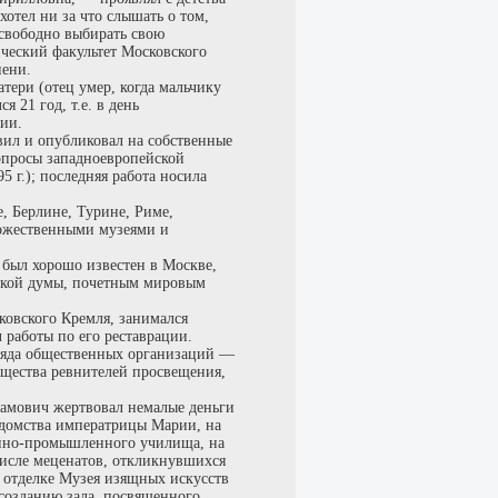
хотел ни за что слышать о том,
 свободно выбирать свою
ический факультет Московского
пени.
тери (отец умер, когда мальчику
я 21 год, т.е. в день
сии.
овил и опубликовал на собственные
просы западноевропейской
5 г.); последняя работа носила
е, Берлине, Турине, Риме,
дожественными музеями и
был хорошо известен в Москве,
дской думы, почетным мировым
ковского Кремля, занимался
 работы по его реставрации.
ряда общественных организаций —
бщества ревнителей просвещения,
амович жертвовал немалые деньги
едомства императрицы Марии, на
енно-промышленного училища, на
числе меценатов, откликнувшихся
 отделке Музея изящных искусств
о созданию зала, посвященного