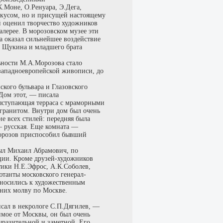
.Моне, О.Ренуара, Э.Дега,
 вкусом, но и присущей настоящему
 оценил творчество художников
алерее. В морозовском музее эти
а оказал сильнейшее воздействие
а Щукина и младшего брата
ьности М.А.Морозова стало
 западноевропейской живописи, до
кого бульвара и Глазовского
«Дом этот, — писала
ыступающая терраса с мраморными
гранитом. Внутри дом был очень
е всех стилей: передняя была
— русская. Еще комната —
Морозов приспособил бывший
был Михаил Абрамович, по
ции. Кроме друзей-художников
тики Н.Е.Эфрос, А.К.Соболев,
ютанты московского генерал-
тносились к художественным
 них молву по Москве.
сал в некрологе С.П.Дягилев, —
лимое от Москвы, он был очень
ыразительной и заметной. Его,