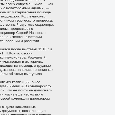
оты своих современников — как
х с новаторскими идеями, —
важна их материальная помощь
я поддержка. Коллекционер,
стником творческого процесса.
ественный вкус коллекционера,
нием, продолжает с
екционер Сергей Иванович
рошо известен в истории
становлении и развитии
аяся после выставки 1910 г. в
 П.П.Кончаловский,
й коллекционера. Радушный,
 участвовал в их горячих
приходил на помощь в трудные
аджанова начались гонения как
нали об этом) выступило
овских коллекций, было
музей имени А.В.Луначарского.
ой, что ее почти не дополняли
ими жизнь еще нескольким
 своей коллекции директором
 в отделе письменных
сь документы, позволяющие
, сформировавшуюся в начале