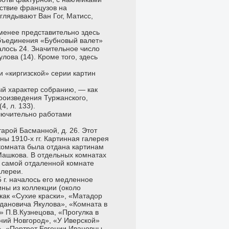
йствие французов на
глядывают Ван Гог, Матисс,
менее представительно здесь
объединения «Бубновый валет»
алось 24. Значительное число
лова (14). Кроме того, здесь
и «киргизской» серии картин
ый характер собранию, — как
роизведения Туржанского,
4, л. 133).
лючительно работами
арой Басманной, д. 26. Этот
ы 1910-х гг. Картинная галерея
комната была отдана картинам
Машкова. В отдельных комнатах
в самой отдаленной комнате
алереи.
 г. началось его медленное
ины из коллекции (около
 как «Сухие краски», «Матадор
гдановича Якулова», «Комната в
» П.В.Кузнецова, «Прогулка в
ий Новгород», «У Иверской»
», «Портрет Евгении Ивановны