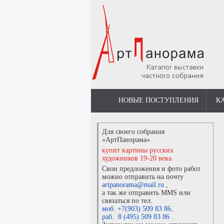
НОВЫЕ ПОСТУПЛЕНИЯ
К
Для своего собрания
«АртПанорама»
купит картины русских
художников 19-20 века.
Свои предложения и фото работ
можно отправить на почту
artpanorama@mail.ru
,
а так же отправить MMS или
связаться по тел.
моб. +7(903) 509 83 86
,
раб. 8 (495) 509 83 86
.