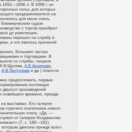
 1892—1896 гг. В 1898 г. он
иросных гильз, для которых
нающего предпринимателя не
ончилось для меня очень
ск. Коммерческим судом
оизводство с торгов приобрел
вало до революции,
фирмы перешел на службу в
рмы, и это явилось причиной
дениях, большею частью
тавщиками и торговцами. В
льняли со службы, лишали
(А.В.Щусева,
А.Е.Архипова
,
,
А.В.Лентулова
и др.) помогло
ожно предположить, первые
 формирование коллекции
ее двухсот произведений
си новейшего времени, прежде
на выставках. Его галерея
как горячего поклонника нового
значительную плату. «Да, —
 очумел от галереи Исаджанова
онимает» (7, с. 180—181).
, которым двигала прежде всего
тва. Исаджанов относился к