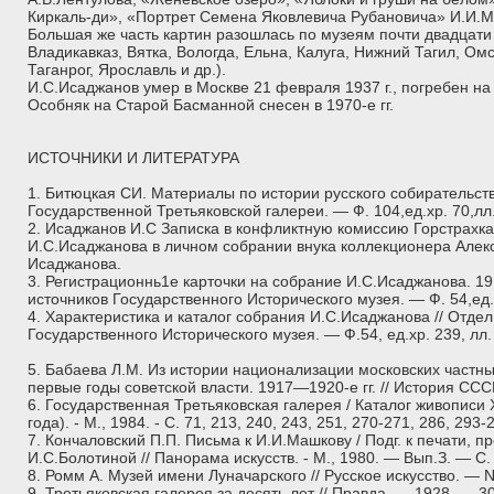
Киркаль-ди», «Портрет Семена Яковлевича Рубановича» И.И.
Большая же часть картин разошлась по музеям почти двадцати 
Владикавказ, Вятка, Вологда, Ельна, Калуга, Нижний Тагил, Омс
Таганрог, Ярославль и др.).
И.С.Исаджанов умер в Москве 21 февраля 1937 г., погребен н
Особняк на Старой Басманной снесен в 1970-е гг.
ИСТОЧНИКИ И ЛИТЕРАТУРА
1. Битюцкая СИ. Материалы по истории русского собирательств
Государственной Третьяковской галереи. — Ф. 104,ед.хр. 70,лл
2. Исаджанов И.С Записка в конфликтную комиссию Горстрахка
И.С.Исаджанова в личном собрании внука коллекционера Алек
Исаджанова.
3. Регистрационнь1е карточки на собрание И.С.Исаджанова. 191
источников Государственного Исторического музея. — Ф. 54,ед.
4. Характеристика и каталог собрания И.С.Исаджанова // Отде
Государственного Исторического музея. — Ф.54, ед.хр. 239, лл
5. Бабаева Л.М. Из истории национализации московских частн
первые годы советской власти. 1917—1920-е гг. // История СССР
6. Государственная Третьяковская галерея / Каталог живописи 
года). - М., 1984. - С. 71, 213, 240, 243, 251, 270-271, 286, 293-
7. Кончаловский П.П. Письма к И.И.Машкову / Подг. к печати, 
И.С.Болотиной // Панорама искусств. - М., 1980. — Вып.З. — С
8. Ромм А. Музей имени Луначарского // Русское искусство. —
9. Третьяковская галерея за десять лет // Правда. — 1928. — 3