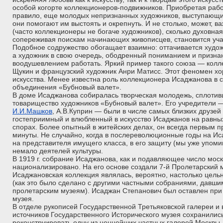
особой когорте коллекционеров-подвижников. Приобретая раб
правило, еще молодых непризнанных художников, выступающи
они помогают им выстоять и окрепнуть. И не столько, может, 
(часто коллекционеры не богаче художников), сколько духовна
сопереживая поискам начинающих живописцев, становится уча
Подобное содружество обогащает взаимно: оттачивается худож
а художник в свою очередь, ободренный пониманием и призна
воодушевлением работать. Яркий пример такого союза — колл
Щукин и французский художник Анри Матисс. Этот феномен хо
искусства. Менее известна роль коллекционера Исаджанова в 
объединения «Бубновый валет».
В доме Исаджанова собиралась творческая молодежь, сплотивш
товарищество художников «Бубновый валет». Его учредители —
И.И.Машков
, А.В.Куприн — были в числе самых близких друзе
гостеприимный и влюбленный в искусство Исаджанов на равных
спорах. Более опытный в житейских делах, он всегда первым 
минуты. Не случайно, когда в послереволюционные годы на Ис
на представителя имущего класса, в его защиту (мы уже упоми
немало деятелей культуры.
В 1919 г. собрание Исаджанова, как и подавляющее число моск
национализировано. На его основе создали 7-й Пролетарский 
Исаджановская коллекция являлась, вероятно, настолько цельн
(как это было сделано с другими частными собраниями, давш
пролетарским музеям). Исаджан Степанович был оставлен при
музея.
В отделе рукописей Государственной Третьяковской галереи и
источников Государственного Исторического музея сохранили
реконструировать одну из ценнейших частных галерей Москвы