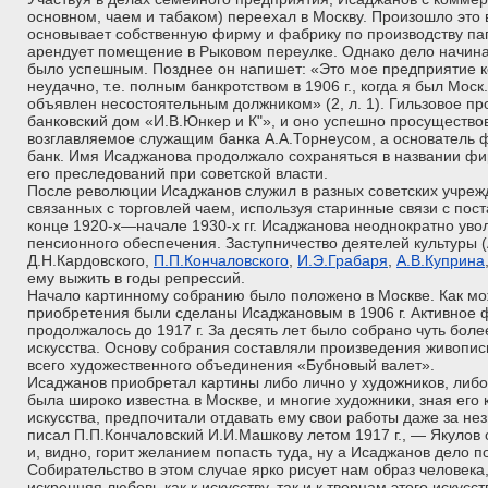
основном, чаем и табаком) переехал в Москву. Произошло это в
основывает собственную фирму и фабрику по производству пап
арендует помещение в Рыковом переулке. Однако дело начи
было успешным. Позднее он напишет: «Это мое предприятие к
неудачно, т.е. полным банкротством в 1906 г., когда я был Мо
объявлен несостоятельным должником» (2, л. 1). Гильзовое пр
банковский дом «И.В.Юнкер и К"», и оно успешно просущество
возглавляемое служащим банка А.А.Торнеусом, а основатель 
банк. Имя Исаджанова продолжало сохраняться в названии фи
его преследований при советской власти.
После революции Исаджанов служил в разных советских учреж
связанных с торговлей чаем, используя старинные связи с пос
конце 1920-х—начале 1930-х гг. Исаджанова неоднократно уво
пенсионного обеспечения. Заступничество деятелей культуры 
Д.Н.Кардовского,
П.П.Кончаловского
,
И.Э.Грабаря
,
А.В.Куприна
ему выжить в годы репрессий.
Начало картинному собранию было положено в Москве. Как м
приобретения были сделаны Исаджановым в 1906 г. Активное
продолжалось до 1917 г. За десять лет было собрано чуть бол
искусства. Основу собрания составляли произведения живопи
всего художественного объединения «Бубновый валет».
Исаджанов приобретал картины либо лично у художников, либо 
была широко известна в Москве, и многие художники, зная его 
искусства, предпочитали отдавать ему свои работы даже за не
писал П.П.Кончаловский И.И.Машкову летом 1917 г., — Якулов
и, видно, горит желанием попасть туда, ну а Исаджанов дело п
Собирательство в этом случае ярко рисует нам образ человека
искренняя любовь как к искусству, так и к творцам этого искусс