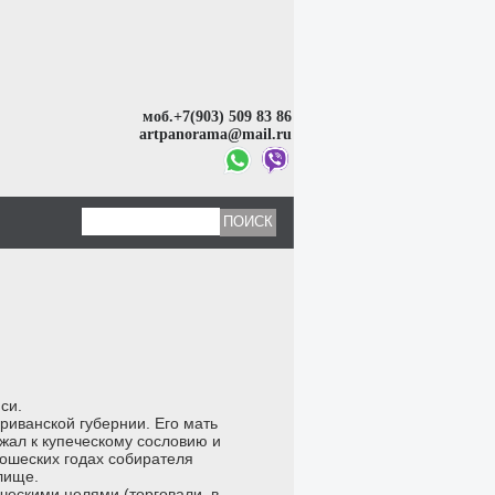
моб.+7(903) 509 83 86
artpanorama@mail.ru
си.
риванской губернии. Его мать
жал к купеческому сословию и
ношеских годах собирателя
лище.
ческими целями (торговали, в