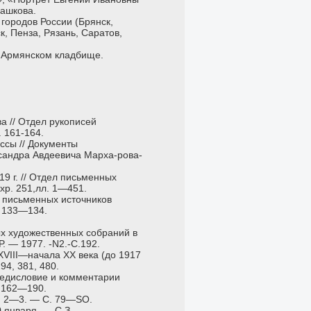
Машкова.
городов России (Брянск,
к, Пенза, Рязань, Саратов,
а Армянском кладбище.
а // Отдел рукописей
. 161-164.
ссы // Документы
сандра Авдеевича Марха-рова-
9 г. // Отдел письменных
хр. 251,лл. 1—451.
л письменных источников
. 133—134.
ых художественных собраний в
. — 1977. -N2.-C.192.
XVIII—начала XX века (до 1917
294, 381, 480.
предисловие и комментарии
. 162—190.
 N 2—3. — С. 79—SO.
0 января. — С.З.