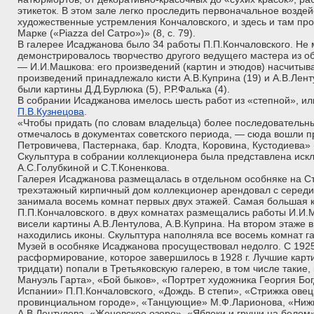
этикеток. В этом зале легко проследить первоначальное возде
художественные устремления Кончаловского, и здесь и там про
Марке («Piazza del Сатро»)» (8, с. 79).
В галерее Исаджанова было 34 работы П.П.Кончаловского. Не 
демонстрировалось творчество другого ведущего мастера из 
— И.И.Машкова: его произведений (картин и этюдов) насчитыв
произведений принадлежало кисти А.В.Куприна (19) и А.В.Ленту
были картины Д.Д.Бурлюка (5), Р.Р.Фалька (4).
В собрании Исаджанова имелось шесть работ из «степной», ил
П.В.Кузнецова
.
«Чтобы придать (по словам владельца) более последовательн
отмечалось в документах советского периода, — сюда вошли п
Петровичева, Пастернака, бар. Клодта, Коровина, Кустодиева» (
Скульптура в собрании коллекционера была представлена иск
А.С.Голубкиной и С.Т.Коненкова.
Галерея Исаджанова размещалась в отдельном особняке на Ст
трехэтажный кирпичный дом коллекционер арендовал с середин
занимала восемь комнат первых двух этажей. Самая большая 
П.П.Кончаловского. в двух комнатах размещались работы И.И.
висели картины А.В.Лентулова, А.В.Куприна. На втором этаже 
находились иконы. Скульптура наполняла все восемь комнат г
Музей в особняке Исаджанова просуществовал недолго. С 1925
расформирование, которое завершилось в 1928 г. Лучшие карт
тридцати) попали в Третьяковскую галерею, в том числе такие,
Мануэль Гарта», «Бой быков», «Портрет художника Георгия Бо
Испании» П.П.Кончаловского, «Дождь. В степи», «Стрижка овец
провинциальном городе», «Танцующие» М.Ф.Ларионова, «Нижн
А.В.Лентулова, «Женевское озеро», «Яблоки и груши на белом