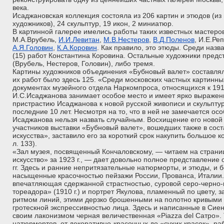
века.
Исаджановская коллекция состояла из 206 картин и этюдов (из
художников), 24 скульптур, 19 икон, 2 миниатюр.
В картинной галерее имелись работы таких известных мастеров
М.А.Врубель,
И.И.Левитан
,
М.В.Нестеров
,
В.Д.Поленов
, И.Е.Ре
А.Я.Головин
,
К.А.Коровин
. Как правило, это этюды. Среди наз
(15) работ Константина Коровина. Остальные художники предс
(Врубель, Нестеров, Головин), либо тремя.
Картины художников объединения «Бубновый валет» составлял
их работ было здесь 125. «Среди московских частных картинн
документах музейного отдела Наркомпроса, относящихся к 191
И.С.Исаджанова занимает особое место и имеет ярко выражен
пристрастию Исаджанова к новой русской живописи и скульптур
последние 10 лет. Несмотря на то, что в ней не замечается ос
Исаджанова нельзя назвать случайным. Восхищение его ново
участников выставки «Бубновый валет», вошедших также в сос
искусства», заставило его за короткий срок накупить большое к
л. 133).
«Зал музея, посвященный Кончаловскому, — читаем на страни
искусство» за 1923 г., — дает довольно полное представление
гг. Здесь и ранние непритязательные натюрморты, и этюды, и 
насыщенные красочностью пейзажи России, Прованса, Италии.
впечатляющая сдержанной страстностью, суровой серо-черно-
тореадора» (1910 г.) и портрет Якулова, пламенный по цвету
ритмом линий, этими дерзко брошенными на полотно кривыми 
гротескной экспрессивностью лица. Здесь и написанные в Си
своим лаконизмом черная величественная «Piazza del Сатро».
натюрмортов, от декоративно-красочных до «сухих красок», ра