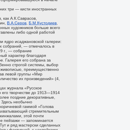
 них три — кисти иностранных
, как А.К.Саврасов,
пин,
В.А.Серов
,
Б.М.Кустодиев
,
ванных художников больше всего
тавлены либо одной работой
и ядро исаджановской галереи:
ых собраний, — отмечалось в
9 г., — собрание
ный характер благодаря
е. Галерея его собрана за
обенно строгой системы, выбор
й живописью, преимущественно
тав левой группы «Мир
оличество их произведений» (4,
цах журнала «Русское
 о его творчестве до 1913—1914
более поздние декоративные,
 Здесь необычно
коричневой гаммой «Голова
, захватывающий стремительным
кинжалами, этой почти
ене пейзажи — запоминается
 Тут и ряд мастерски сделанных
боты фактурной, с наклейками