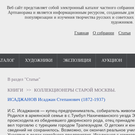
Веб сайт представляет собой электронный каталог частного собрания
Артпанорама и является информационным ресурсом, созданным для
популяризации и изучения творчества русских и советских
художников.
Главная
О собрании
Статьи
АТАЛОГ
ХУДОЖНИКИ
ЭКСПОЗИЦИЯ
АУКЦИОН
В раздел "Статьи"
КНИГИ
>>
КОЛЛЕКЦИОНЕРЫ СТАРОЙ МОСКВЫ.
ИСАДЖАНОВ Исаджан Степанович (1872-1937)
И.С. Исаджанов — купец-предприниматель, собиратель живопи
Родился в армянской семье в с.Тумбул Нахичеванского уезда Э
происходила из обедневшего дворянского рода, отец принадле
вел торговлю с турецким городом Трапезундом. О детских и ю
сведений не сохранилось. Возможно, он окончил реальное учи
Участвуя в делах семейного предприятия, Исаджанов с коммер