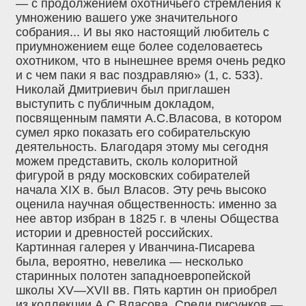
— с продолжением охотничьего стремления к
умножению вашего уже значительного
собрания... И вы яко настоящий любитель с
приумножением еще более соделоваетесь
охотником, что в нынешнее время очень редко
и с чем паки я вас поздравляю» (1, с. 533).
Николай Дмитриевич был приглашен
выступить с публичным докладом,
посвященным памяти А.С.Власова, в котором
сумел ярко показать его собирательскую
деятельность. Благодаря этому мы сегодня
можем представить, сколь колоритной
фигурой в ряду московских собирателей
начала XIX в. был Власов. Эту речь высоко
оценила научная общественность: именно за
нее автор избран в 1825 г. в члены Общества
истории и древностей российских.
Картинная галерея у Иванчина-Писарева
была, вероятно, невелика — несколько
старинных полотен западноевропейской
школы XV—XVII вв. Пять картин он приобрел
из коллекции А.С.Власова. Среди рисунков —