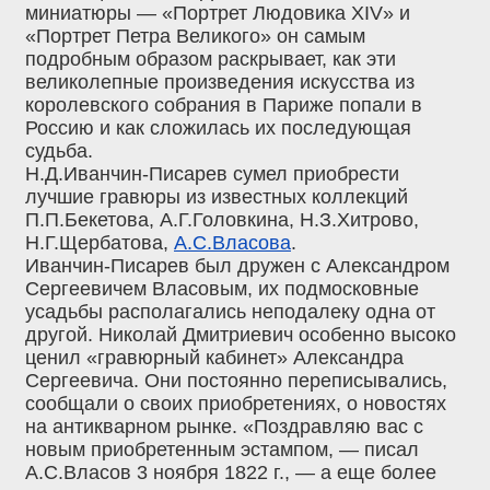
миниатюры — «Портрет Людовика XIV» и
«Портрет Петра Великого» он самым
подробным образом раскрывает, как эти
великолепные произведения искусства из
королевского собрания в Париже попали в
Россию и как сложилась их последующая
судьба.
Н.Д.Иванчин-Писарев сумел приобрести
лучшие гравюры из известных коллекций
П.П.Бекетова, А.Г.Головкина, Н.З.Хитрово,
Н.Г.Щербатова,
А.С.Власова
.
Иванчин-Писарев был дружен с Александром
Сергеевичем Власовым, их подмосковные
усадьбы располагались неподалеку одна от
другой. Николай Дмитриевич особенно высоко
ценил «гравюрный кабинет» Александра
Сергеевича. Они постоянно переписывались,
сообщали о своих приобретениях, о новостях
на антикварном рынке. «Поздравляю вас с
новым приобретенным эстампом, — писал
А.С.Власов 3 ноября 1822 г., — а еще более