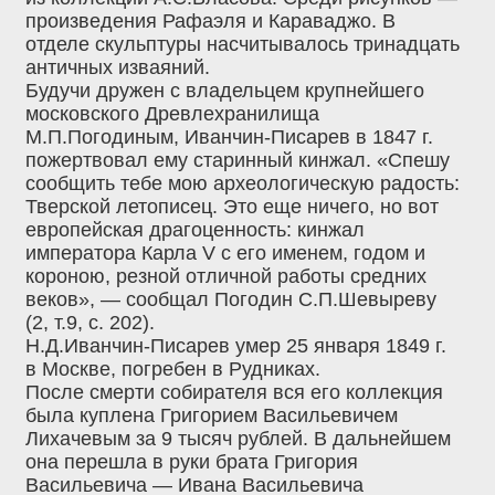
произведения Рафаэля и Караваджо. В
отделе скульптуры насчитывалось тринадцать
античных изваяний.
Будучи дружен с владельцем крупнейшего
московского Древлехранилища
М.П.Погодиным, Иванчин-Писарев в 1847 г.
пожертвовал ему старинный кинжал. «Спешу
сообщить тебе мою археологическую радость:
Тверской летописец. Это еще ничего, но вот
европейская драгоценность: кинжал
императора Карла V с его именем, годом и
короною, резной отличной работы средних
веков», — сообщал Погодин С.П.Шевыреву
(2, т.9, с. 202).
Н.Д.Иванчин-Писарев умер 25 января 1849 г.
в Москве, погребен в Рудниках.
После смерти собирателя вся его коллекция
была куплена Григорием Васильевичем
Лихачевым за 9 тысяч рублей. В дальнейшем
она перешла в руки брата Григория
Васильевича — Ивана Васильевича