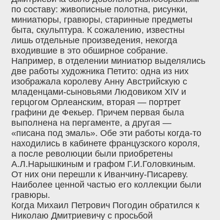
по составу: живописные полотна, рисунки,
миниатюры, гравюры, старинные предметы
быта, скульптура. К сожалению, известны
лишь отдельные произведения, некогда
входившие в это обширное собрание.
Например, в отделении миниатюр выделялись
две работы художника Петито: одна из них
изображала королеву Анну Австрийскую с
младенцами-сыновьями Людовиком XIV и
герцогом Орлеанским, вторая — портрет
графини де Фекьер. Причем первая была
выполнена на пергаменте, а другая —
«писана под эмаль». Обе эти работы когда-то
находились в кабинете французского короля,
а после революции были приобретены
А.Л.Нарышкиным и графом Г.И.Головкиным.
От них они перешли к Иванчину-Писареву.
Наиболее ценной частью его коллекции были
гравюры.
Когда Михаил Петрович Погодин обратился к
Николаю Дмитриевичу с просьбой