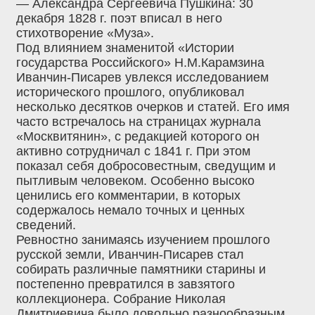
— Александра Сергеевича Пушкина: 30
декабря 1828 г. поэт вписал в него
стихотворение «Муза».
Под влиянием знаменитой «Истории
государства Российского» Н.М.Карамзина
Иванчин-Писарев увлекся исследованием
исторического прошлого, опубликовал
несколько десятков очерков и статей. Его имя
часто встречалось на страницах журнала
«Москвитянин», с редакцией которого он
активно сотрудничал с 1841 г. При этом
показал себя добросовестным, сведущим и
пытливым человеком. Особенно высоко
ценились его комментарии, в которых
содержалось немало точных и ценных
сведений.
Ревностно занимаясь изучением прошлого
русской земли, Иванчин-Писарев стал
собирать различные памятники старины и
постепенно превратился в завзятого
коллекционера. Собрание Николая
Дмитриевича было довольно разнообразным