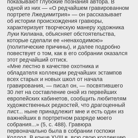
показывают глубокие познания автора. В
одной из них — «О редчайшем гравированном
портрете Лжедимитрия» — он рассказывает
об истории происхождения гравюры,
характеризует творческую манеру художника
Луки Килиана, объясняет обстоятельства,
которые сделали ее «ненаходимою»
(политические причины), и далее подробно
повествует о том, как в его собрании оказался
этот редчайший оттиск.
«Мне лестно в качестве охотника и
обладателя коллекции редчайших эстампов
всех старых и новых школ от начала
гравирования, — писал он, — посвятившего
30 лет на составление оной из первейших
европейских кабинетов, сообщить любителям
художественных редкостей, что драгоценный
лист... ныне принадлежит мне и есть один из
важнейших в портретном разряде моего
собрания...» (5, с. 488). Гравюра
первоначально была в собрании госпожи
Коллод. В конце XVIII в. всю свою коллекцию