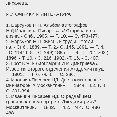
Лихачева.
ИСТОЧНИКИ И ЛИТЕРАТУРА
1. Барсуков Н.П. Альбом автографов
Н.Д.Иванчина-Писарева. // Старина и но-
визна. - Спб., 1905. — Т. 10. — С. 473-477.
2. Барсуков Н.П. Жизнь и труды Погоди-
на. - Спб., 1889. — Т. 2.- С. 145; 1891. — Т. 4.
- С. 114; Т. 8. - С. 249; 1895. - Т. 9. -С. 201-202.;
1896. - Т. 10. - С. 216; 1902. -Т. 16. - С. 407.
3. Грот К.Я. К биографии И.И.Дмитриева //
Известия второго отделения Академии наук.
— 1901. — Т. б, кн. 4. — С. 236.
4. Иванчин-Писарев НД. Две значительные
миниатюры // Москвитянин. — 1844. -4.2.-N 4.-
С. 391-394.
5. Иванчин-Писарев НД. О редчайшем
гравированном портрете Лжедимитрия //
Москвитянин. — 1842. — 4.2. - N 4. -С. 486—
488.