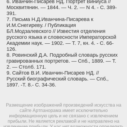
6. Иванчин-Писарев НД. Портрет Виниуса //
Москвитянин. — 1844. — Ч. 2. — N 4. - С. 389-
391.
7. Письма Н.Д.Иванчина-Писарева к
И.М.Снегиреву. / Публикация
БЛ.Модзалевского // Известия отделения
русского языка и словесности Императорской
Академии наук. — 1902. — Т. 7, кн. 4. - С. 66-
126.
8. Ровинский Д.А. Подробный словарь русских
гравированных портретов. — Спб., 1889. — Т.
2. — Столб. 171.
9. Сайтов В.И. Иванчин-Писарев НД. //
Русский биографический словарь. — Спб.,
1897. -Т. 8.- С. 34-36.
Размещение изображений произведений искусства на
сайте Артпанорама имеет исключительно
информационную цель и не связано с извлечением
прибыли. Не является рекламой и не направлено на
извлечение прибыли. У нас нет возможности определить