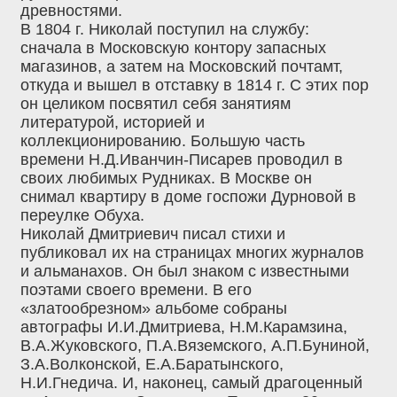
древностями.
В 1804 г. Николай поступил на службу:
сначала в Московскую контору запасных
магазинов, а затем на Московский почтамт,
откуда и вышел в отставку в 1814 г. С этих пор
он целиком посвятил себя занятиям
литературой, историей и
коллекционированию. Большую часть
времени Н.Д.Иванчин-Писарев проводил в
своих любимых Рудниках. В Москве он
снимал квартиру в доме госпожи Дурновой в
переулке Обуха.
Николай Дмитриевич писал стихи и
публиковал их на страницах многих журналов
и альманахов. Он был знаком с известными
поэтами своего времени. В его
«златообрезном» альбоме собраны
автографы И.И.Дмитриева, Н.М.Карамзина,
В.А.Жуковского, П.А.Вяземского, А.П.Буниной,
З.А.Волконской, Е.А.Баратынского,
Н.И.Гнедича. И, наконец, самый драгоценный