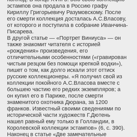
эстампов она продала в Россию графу
Кириллу Григорьевичу Разумовскому. После
его смерти коллекция досталась А.С.Власову,
от которого и поступила в собрание Иванчина-
Писарева.
В другой статье — «Портрет Виниуса» — он
также знакомит читателя с историей
«рождения» произведения, его
отличительными особенностями («гравирован
чистым резцом без помощи крепкой водки»),
пишет о том, как долго искали этот оттиск
русские коллекционеры. «Я получил свой из
коллекции покойного А.С.Власова вместе с
большею частию его редких экземпляров; а
он купил его в Париже, после смерти
знаменитого охотника Дюрана, за 1200
франков. Известный своими сведениями по
исторической части художеств Г.Дютень
нашел равный ему только в Голландии, в
Королевской коллекции эстампов» (6, с. 390).
Наконец в статье «Две замечательные