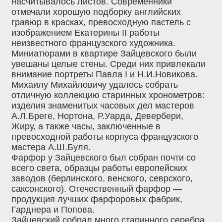
насчитывалось листов. Современники
отмечали хорошую подборку английских
гравюр в красках, превосходную пастель с
изображением Екатерины II работы
неизвестного французского художника.
Миниатюрами в квартире Зайцевского были
увешаны целые стены. Среди них привлекали
внимание портреты Павла I и Н.И.Новикова.
Михаилу Михайловичу удалось собрать
отличную коллекцию старинных хронометров:
изделия знаменитых часовых дел мастеров
А.Л.Бреге, Нортона, Р.Уарда, Девербери,
Жиру, а также часы, заключенные в
превосходной работы корпуса французского
мастера А.Ш.Буля.
Фарфор у Зайцевского был собран почти со
всего света, образцы работы европейских
заводов (берлинского, венского, севрского,
саксонского). Отечественный фарфор —
продукция лучших фарфоровых фабрик,
Гарднера и Попова.
Зайцевский собрал много старинного серебра,