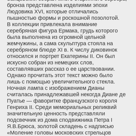
бронза представлена изделиями эпохи
Людовика XVI, которые отличались
пышностью формы и роскошной позолотой.
В коллекции привлекала внимание
серебряная фигура Ермака, грудь которого
была выполнена из огромной цельной
жемчужины, а сама скульптура стояла на
серебряном блюде XI в. К числу диковинок
относился и портрет Екатерины II. Он был
искусно собран из немецких слов,
составлявших рассказ о ее царствовании.
Однако прочитать этот текст можно было
лишь с помощью увеличительного стекла.
Ночная лампа с изображением Дианы
считалась принадлежавшей некогда Диане де
Пуатье — фаворитке французского короля
Генриха II. Среди мемориальных реликвий
значительную ценность представляли
подсвечник из дома сподвижника Петра I
Я.В.Брюса, золотой складень с надписью
«Моление головы московских стрельцов