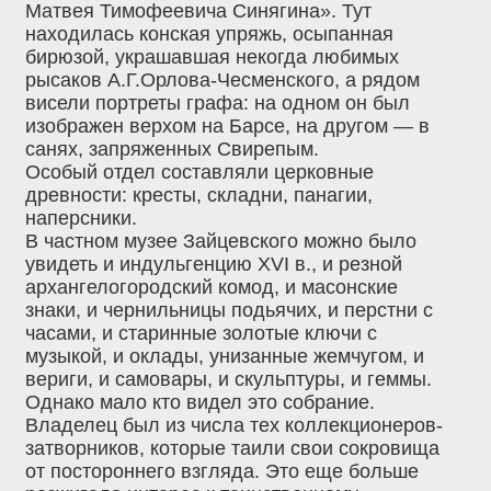
Матвея Тимофеевича Синягина». Тут
находилась конская упряжь, осыпанная
бирюзой, украшавшая некогда любимых
рысаков А.Г.Орлова-Чесменского, а рядом
висели портреты графа: на одном он был
изображен верхом на Барсе, на другом — в
санях, запряженных Свирепым.
Особый отдел составляли церковные
древности: кресты, складни, панагии,
наперсники.
В частном музее Зайцевского можно было
увидеть и индульгенцию XVI в., и резной
архангелогородский комод, и масонские
знаки, и чернильницы подьячих, и перстни с
часами, и старинные золотые ключи с
музыкой, и оклады, унизанные жемчугом, и
вериги, и самовары, и скульптуры, и геммы.
Однако мало кто видел это собрание.
Владелец был из числа тех коллекционеров-
затворников, которые таили свои сокровища
от постороннего взгляда. Это еще больше