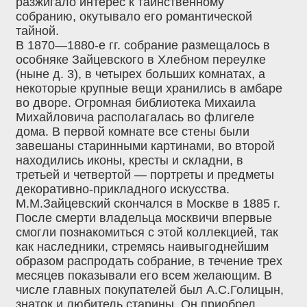
разжигало интерес к таинственному
собранию, окутывало его романтической
тайной.
В 1870—1880-е гг. собрание размещалось в
особняке Зайцевского в Хлебном переулке
(ныне д. 3), в четырех больших комнатах, а
некоторые крупные вещи хранились в амбаре
во дворе. Огромная библиотека Михаила
Михайловича располагалась во флигеле
дома. В первой комнате все стены были
завешаны старинными картинами, во второй
находились иконы, кресты и складни, в
третьей и четвертой — портреты и предметы
декоративно-прикладного искусства.
М.М.Зайцевский скончался в Москве в 1885 г.
После смерти владельца москвичи впервые
смогли познакомиться с этой коллекцией, так
как наследники, стремясь наивыгоднейшим
образом распродать собрание, в течение трех
месяцев показывали его всем желающим. В
числе главных покупателей был А.С.Голицын,
знаток и любитель старины. Он приобрел