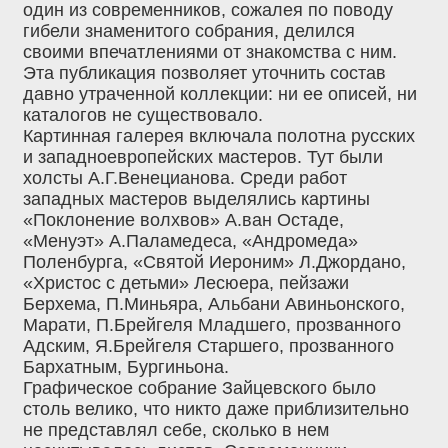
один из современников, сожалея по поводу
гибели знаменитого собрания, делился
своими впечатлениями от знакомства с ним.
Эта публикация позволяет уточнить состав
давно утраченной коллекции: ни ее описей, ни
каталогов не существовало.
Картинная галерея включала полотна русских
и западноевропейских мастеров. Тут были
холсты А.Г.Венецианова. Среди работ
западных мастеров выделялись картины
«Поклонение волхвов» А.ван Остаде,
«Менуэт» А.Паламедеса, «Андромеда»
Поленбурга, «Святой Иероним» Л.Джордано,
«Христос с детьми» Лесюера, пейзажи
Берхема, П.Миньяра, Альбани Авиньонского,
Марати, П.Брейгеля Младшего, прозванного
Адским, Я.Брейгеля Старшего, прозванного
Бархатным, Бургиньона.
Графическое собрание Зайцевского было
столь велико, что никто даже приблизительно
не представлял себе, сколько в нем