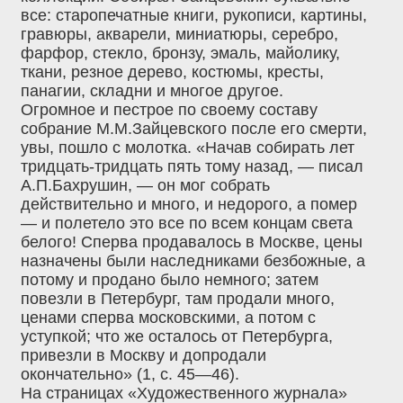
все: старопечатные книги, рукописи, картины,
гравюры, акварели, миниатюры, серебро,
фарфор, стекло, бронзу, эмаль, майолику,
ткани, резное дерево, костюмы, кресты,
панагии, складни и многое другое.
Огромное и пестрое по своему составу
собрание М.М.Зайцевского после его смерти,
увы, пошло с молотка. «Начав собирать лет
тридцать-тридцать пять тому назад, — писал
А.П.Бахрушин, — он мог собрать
действительно и много, и недорого, а помер
— и полетело это все по всем концам света
белого! Сперва продавалось в Москве, цены
назначены были наследниками безбожные, а
потому и продано было немного; затем
повезли в Петербург, там продали много,
ценами сперва московскими, а потом с
уступкой; что же осталось от Петербурга,
привезли в Москву и допродали
окончательно» (1, с. 45—46).
На страницах «Художественного журнала»