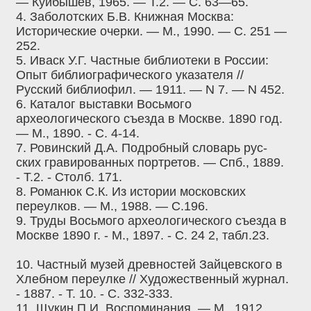
— Куйбышев, 1965. — Т.2. — С. 63—65.
4. Заболотских Б.В. Книжная Москва:
Исторические очерки. — М., 1990. — С. 251 —
252.
5. Иваск У.Г. Частные библиотеки в России:
Опыт библиографического указателя //
Русский библиофил. — 1911. — N 7. — N 452.
6. Каталог выставки Восьмого
археологического съезда в Москве. 1890 год.
— М., 1890. - С. 4-14.
7. Ровинский Д.А. Подробный словарь рус-
ских гравированных портретов. — Спб., 1889.
- Т.2. - Столб. 171.
8. Романюк С.К. Из истории московских
переулков. — М., 1988. — С.196.
9. Труды Восьмого археологического съезда в
Москве 1890 г. - М., 1897. - С. 24 2, табл.23.
10. Частный музей древностей Зайцевского в
Хлебном переулке // Художественный журнал.
- 1887. - Т. 10. - С. 332-333.
11. Щукин П.И. Воспоминания. — М., 1912.