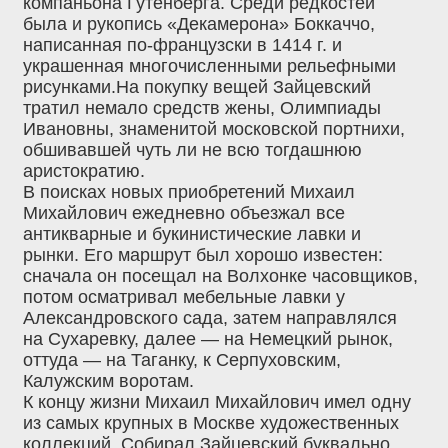
компаньона Гутенберга. Среди редкостей
была и рукопись «Декамерона» Боккаччо,
написанная по-французски в 1414 г. и
украшенная многочисленными рельефными
рисунками.На покупку вещей Зайцевский
тратил немало средств жены, Олимпиады
Ивановны, знаменитой московской портнихи,
обшивавшей чуть ли не всю тогдашнюю
аристократию.
В поисках новых приобретений Михаил
Михайлович ежедневно объезжал все
антикварные и букинистические лавки и
рынки. Его маршрут был хорошо известен:
сначала он посещал на Волхонке часовщиков,
потом осматривал мебельные лавки у
Александровского сада, затем направлялся
на Сухаревку, далее — на Немецкий рынок,
оттуда — на Таганку, к Серпуховским,
Калужским воротам.
К концу жизни Михаил Михайлович имел одну
из самых крупных в Москве художественных
коллекций. Собирал Зайцевский буквально