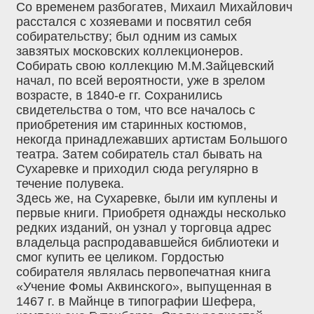
Со временем разбогатев, Михаил Михайлович
расстался с хозяевами и посвятил себя
собирательству; был одним из самых
завзятых московских коллекционеров.
Собирать свою коллекцию М.М.Зайцевский
начал, по всей вероятности, уже в зрелом
возрасте, в 1840-е гг. Сохранились
свидетельства о том, что все началось с
приобретения им старинных костюмов,
некогда принадлежавших артистам Большого
театра. Затем собиратель стал бывать на
Сухаревке и приходил сюда регулярно в
течение полувека.
Здесь же, на Сухаревке, были им куплены и
первые книги. Приобретя однажды несколько
редких изданий, он узнал у торговца адрес
владельца распродававшейся библиотеки и
смог купить ее целиком. Гордостью
собирателя являлась первопечатная книга
«Учение Фомы Аквинского», выпущенная в
1467 г. в Майнце в типографии Шефера,