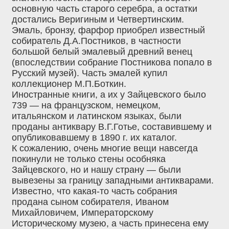
основную часть старого серебра, а остатки
достались Веригиным и Четвертинским.
Эмаль, бронзу, фарфор приобрел известный
собиратель Д.А.Постников, в частности
большой белый эмалевый древний венец
(впоследствии собрание Постникова попало в
Русский музей). Часть эмалей купил
коллекционер М.П.Боткин.
Иностранные книги, а их у Зайцевского было
739 — на французском, немецком,
итальянском и латинском языках, были
проданы антиквару В.Г.Готье, составившему и
опубликовавшему в 1890 г. их каталог.
К сожалению, очень многие вещи навсегда
покинули не только стены особняка
Зайцевского, но и нашу страну — были
вывезены за границу западными антикварами.
Известно, что какая-то часть собрания
продана сыном собирателя, Иваном
Михайловичем, Императорскому
Историческому музею, а часть принесена ему