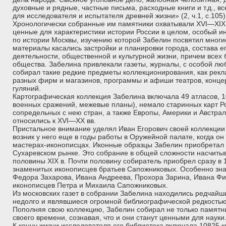
духовные и рядные, частные письма, расходные книги и т.д., в
для исследователя и испытателя древней жизни» (2, ч.1, с.105)
Хронологически собранные им памятники охватывали XVI—XIX 
ценные для характеристики истории России в целом, особый и
по истории Москвы, изучению которой Забелин посвятил многие
материалы касались застройки и планировки города, состава е
деятельности, общественной и культурной жизни, причем всех 
общества. Забелина привлекали газеты, журналы, с особой лю
собирал такие редкие предметы коллекционирования, как рек
разных фирм и магазинов, программы и афиши театров, концер
гуляний.
Картографическая коллекция Забелина включала 49 атласов, 1
военных сражений, межевые планы), немало старинных карт Р
сопредельных с нею стран, а также Европы, Америки и Австра
относились к XVI—XX вв.
Пристальное внимание уделял Иван Егорович своей коллекции
возник у него еще в годы работы в Оружейной палате, когда о
мастерах-иконописцах. Иконные образцы Забелин приобретал 
Сухаревском рынке. Это собрание в общей сложности насчиты
половины XIX в. Почти половину собиратель приобрел сразу в 1
знаменитых иконописцев братьев Сапожниковых. Особенно з
Федора Захарова, Ивана Андреева, Прохора Зарина, Ивана Фи
иконописцев Петра и Михаила Сапожниковых.
Из московских газет в собрании Забелина находились редчай
недолго и являвшиеся огромной библиографической редкостью
Пополняя свою коллекцию, Забелин собирал не только памятни
своего времени, сознавая, что и они станут ценными для науки
К концу жизни исследователя его библиотека включала 10825 кн