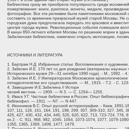
Библиотека сразу же приобрела популярность среди москвичей
пожертвования: книги, рукописи, монеты, медали, произведения
фотографии. Все эти реликвии были памятниками московской 
составить со временем прекрасный музей старой Москвы. Не 
городская дума предполагала передать это красивое и вмести
центре города музею. Революционные события помешали вопл
В канун 850-летнего юбилея Москвы по решению мэрии в здан
Забелинская библиотека, намечено открыть экспозицию, посвя
ИСТОЧНИКИ И ЛИТЕРАТУРА
1. Бартрам Н.Д. Избранные статьи: Воспоминания о художнике. 
2. Забелин И.Е. 170 лет со дня рождения (материалы научных 
Исторического музея 29—31 октября 1990 года). - М., 1992. - 4.
3. Забелин И.Е. // Императорское Московское археологическое
пятидесятилетие его существования. — М., 1915. - Т.2. - С. 123-
4. Завещание И.Е.Забелина // Истори
ческий вестник. — 1909. — N 3. — С. 1254— 1255.
5. Иваск У.Г. Частные библиотеки в России: Опыт библиографиче
библиофил. — 1911. — N7. — N 447.
6. Иконников B.C. Опыт русской историографии. - Киев, 1891-189
107, 111, 126, 151, 164, 191, 198, 299, 307, 309-310, 327, 345, 3
425, 427, 430, 432, 434, 445, 525, 620, 622, 713, 723-724, 776, 8
кн.2. - С. 911, 968, 982, 1045, 1054, 1073-1074, 1077, 1079-1080
1355, 1365, 1369, 1408, 1477, 1479.
7. Панкратов А. Истинно русский человек // Русское слово. — 1