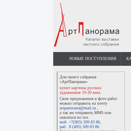
НОВЫЕ ПОСТУПЛЕНИЯ
К
Для своего собрания
«АртПанорама»
купит картины русских
художников 19-20 века.
Свои предложения и фото работ
можно отправить на почту
artpanorama@mail.ru
,
а так же отправить MMS или
связаться по тел.
моб. +7(903) 509 83 86
,
раб. 8 (495) 509 83 86
.