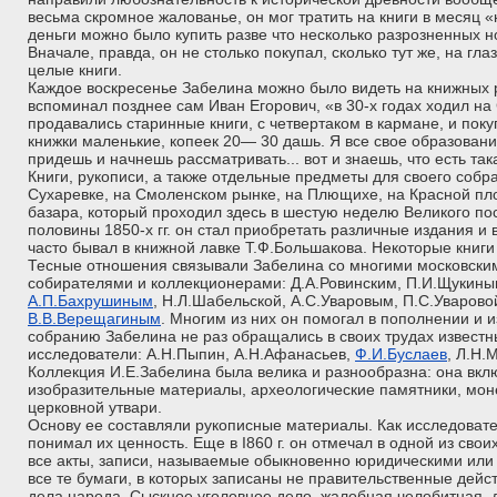
весьма скромное жалованье, он мог тратить на книги в месяц «
деньги можно было купить разве что несколько разрозненных 
Вначале, правда, он не столько покупал, сколько тут же, на гл
целые книги.
Каждое воскресенье Забелина можно было видеть на книжных р
вспоминал позднее сам Иван Егорович, «в 30-х годах ходил на
продавались старинные книги, с четвертаком в кармане, и пок
книжки маленькие, копеек 20— 30 дашь. Я все свое образован
придешь и начнешь рассматривать... вот и знаешь, что есть такая 
Книги, рукописи, а также отдельные предметы для своего собр
Сухаревке, на Смоленском рынке, на Плющихе, на Красной пл
базара, который проходил здесь в шестую неделю Великого пос
половины 1850-х гг. он стал приобретать различные издания и
часто бывал в книжной лавке Т.Ф.Большакова. Некоторые книги 
Тесные отношения связывали Забелина со многими московским
собирателями и коллекционерами: Д.А.Ровинским, П.И.Щукины
А.П.Бахрушиным
, Н.Л.Шабельской, А.С.Уваровым, П.С.Уваров
В.В.Верещагиным
. Многим из них он помогал в пополнении и 
собранию Забелина не раз обращались в своих трудах извест
исследователи: А.Н.Пыпин, А.Н.Афанасьев,
Ф.И.Буслаев
, Л.Н.
Коллекция И.Е.Забелина была велика и разнообразна: она вклю
изобразительные материалы, археологические памятники, мон
церковной утвари.
Основу ее составляли рукописные материалы. Как исследоват
понимал их ценность. Еще в I860 г. он отмечал в одной из свои
все акты, записи, называемые обыкновенно юридическими или
все те бумаги, в которых записаны не правительственные дейс
дела народа. Сыскное уголовное дело, жалобная челобитная, 