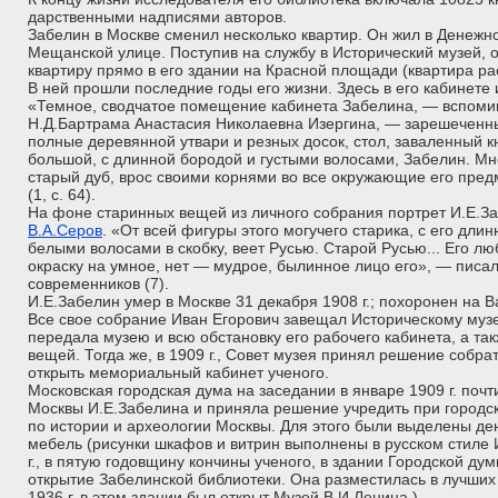
дарственными надписями авторов.
Забелин в Москве сменил несколько квартир. Он жил в Денежн
Мещанской улице. Поступив на службу в Исторический музей, о
квартиру прямо в его здании на Красной площади (квартира ра
В ней прошли последние годы его жизни. Здесь в его кабинете
«Темное, сводчатое помещение кабинета Забелина, — вспоми
Н.Д.Бартрама Анастасия Николаевна Изергина, — зарешеченны
полные деревянной утвари и резных досок, стол, заваленный к
большой, с длинной бородой и густыми волосами, Забелин. Мне 
старый дуб, врос своими корнями во все окружающие его пред
(1, с. 64).
На фоне старинных вещей из личного собрания портрет И.Е.Заб
В.А.Серов
. «От всей фигуры этого могучего старика, с его дли
белыми волосами в скобку, веет Русью. Старой Русью... Его л
окраску на умное, нет — мудрое, былинное лицо его», — писал
современников (7).
И.Е.Забелин умер в Москве 31 декабря 1908 г.; похоронен на 
Все свое собрание Иван Егорович завещал Историческому музе
передала музею и всю обстановку его рабочего кабинета, а та
вещей. Тогда же, в 1909 г., Совет музея принял решение собра
открыть мемориальный кабинет ученого.
Московская городская дума на заседании в январе 1909 г. поч
Москвы И.Е.Забелина и приняла решение учредить при городс
по истории и археологии Москвы. Для этого были выделены де
мебель (рисунки шкафов и витрин выполнены в русском стиле 
г., в пятую годовщину кончины ученого, в здании Городской ду
открытие Забелинской библиотеки. Она разместилась в лучших 
1936 г. в этом здании был открыт Музей В.И.Ленина.)