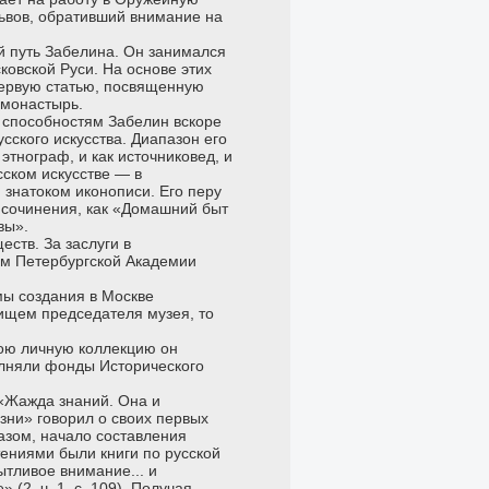
Львов, обративший внимание на
й путь Забелина. Он занимался
ковской Руси. На основе этих
 первую статью, посвященную
 монастырь.
способностям Забелин вскоре
сского искусства. Диапазон его
 этнограф, и как источниковед, и
сском искусстве — в
м знатоком иконописи. Его перу
е сочинения, как «Домашний быт
вы».
ств. За заслуги в
ом Петербургской Академии
мы создания в Москве
рищем председателя музея, то
вою личную коллекцию он
полняли фонды Исторического
 «Жажда знаний. Она и
зни» говорил о своих первых
разом, начало составления
етениями были книги по русской
тливое внимание... и
(2, ч. 1, с. 109). Получая