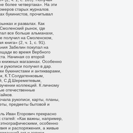
не более четвертака». На эти
номеров старых журналов.
азах букинистов, прочитывал
ынках и развалах. Как
 Смоленский рынок, где
упал все больше альманахи,
ие получил на Смоленском,
книга» (2, ч. 1, с. 91).
ания Забелин покупал на
ощади во время Вербного
та. Начиная со второй
 в книжных магазинах. Особенно
и рукописи получил в дар.
и букинистами и антикварами,
м, К.Т.Солдатенковым,
ой, С.Д.Шереметевым,
изучении коллекций. К личному
ные отечественные
Майков.
чала рукописи, карты, планы,
еты, предметы бытовой и
ель Иван Егорович прекрасно
х статей: «Как важны, например,
 этнографическими, особенно
твия и распоряжения, а живые
домашний акт и записи