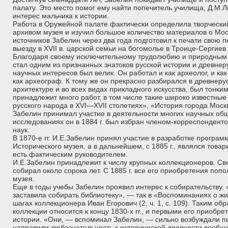
палату. Это место помог ему найти попечитель училища, Д.М.
интерес мальчика к истории.
Работа в Оружейной палате фактически определила творчески
архивом музея и изучил большое количество материалов о Мос
источников Забелин через два года подготовил к печати свою
выезду в XVII в. царской семьи на богомолье в Троице-Сергиев
Благодаря своему исключительному трудолюбию и природным 
стал одним из признанных знатоков русской истории и древнеру
научных интересов был велик. Он работал и как археолог, и как
как археограф. К тому же он прекрасно разбирался в древнеру
архитектуре и во всех видах прикладного искусства, был тонки
принадлежит много работ, в том числе такие широко известны
русского народа в XVI—XVII столетиях», «История города Моск
Забелин принимал участие в деятельности многих научных обще
исследованиях он в 1884 г. был избран членом-корреспондент
наук.
В 1870-е гг. И.Е.Забелин принял участие в разработке програм
Исторического музея, а в дальнейшем, с 1885 г., являлся това
есть фактическим руководителем.
И.Е.Забелин принадлежит к числу крупных коллекционеров. С
собирал около сорока лет. С 1885 г. все его приобретения по
музея.
Еще в годы учебы Забелин проявил интерес к собирательству.
заставила собирать библиотеку», — так в «Воспоминаниях о жи
шагах коллекционера Иван Егорович (2, ч. 1, с. 109). Таким об
коллекции относится к концу 1830-х гг., и первыми его приобр
истории. «Они, — вспоминал Забелин, — сильно возбуждали пы
направили любознательность к исторической древности вообще» 