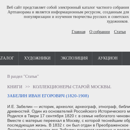
Веб сайт представляет собой электронный каталог частного собрания
Артпанорама и является информационным ресурсом, созданным для
популяризации и изучения творчества русских и советских
художников.
Главная
О собрании
Статьи
АТАЛОГ
ХУДОЖНИКИ
ЭКСПОЗИЦИЯ
АУКЦИОН
В раздел "Статьи"
КНИГИ
>>
КОЛЛЕКЦИОНЕРЫ СТАРОЙ МОСКВЫ.
ЗАБЕЛИН ИВАН ЕГОРОВИЧ (1820-1908)
И.Е. Забелин — историк, археолог, археограф, этнограф, библ
древностей. Один из основателей Российского Исторического м
Родился в Твери 17 сентября 1820 г. в семье небогатого чинов
Вместе с матерью переехал в Москву, с которой теснейшим обр
последующая жизнь. В 1832 г. он был отдан в Преображенское
Достигнув семнадцати лет, Забелин покидает училище и посту