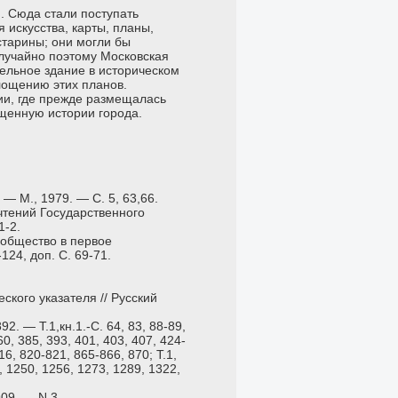
. Сюда стали поступать
 искусства, карты, планы,
старины; они могли бы
случайно поэтому Московская
тельное здание в историческом
ощению этих планов.
ии, где прежде размещалась
щенную истории города.
— М., 1979. — С. 5, 63,66.
чтений Государственного
1-2.
 общество в первое
124, доп. С. 69-71.
ского указателя // Русский
2. — Т.1,кн.1.-С. 64, 83, 88-89,
60, 385, 393, 401, 403, 407, 424-
16, 820-821, 865-866, 870; Т.1,
, 1250, 1256, 1273, 1289, 1322,
909. — N 3.