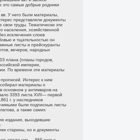
се это самые добрые родники
.
вв. У него были материалы,
нтерес представляли документы
 свои труды. Тематически эти
го населения, хозяйственной
без исключения слоев
бовью и тщательностью он
ламные листы и прейскуранты
тов, вечеров, народных
03 плана (планы городов,
оссийской империи,
лии. По времени эти материалы
 прописей. Интерес к ним
н собирал материалы о
в основном у антикваров на
вало 3393 листа XVII— первой
861 г. у наследников
начимыми были подписные листы
латова, а также самих
шие издания, выходившие
.
ки старины, но и документы
.
иг, среди них — 865 книг с