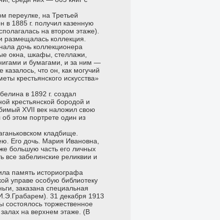
ом переулке, на Третьей
н в 1885 г. получил казенную
сполагалась на втором этаже).
 и размещалась коллекция.
нала дочь коллекционера
е окна, шкафы, стеллажи,
нигами и бумагами, и за ним —
казалось, что он, как могучий
меты крестьянского искусства»
елина в 1892 г. создал
нной крестьянской бородой и
юбимый XVII век наложил свою
 об этом портрете один из
Ваганьковском кладбище.
ю. Его дочь. Мария Ивановна,
кже большую часть его личных
ть все забелинские реликвии и
тила память историографа
кой управе особую библиотеку
ньги, заказана специальная
И.Э.Грабарем). 31 декабря 1913
мы состоялось торжественное
залах на верхнем этаже. (В