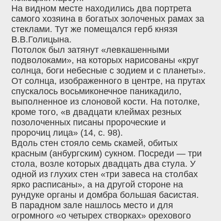
На видном месте находились два портрета
самого хозяина в богатых золоченых рамах за
стеклами. Тут же помещался герб князя
В.В.Голицына.
Потолок был затянут «левкашенными
подволоками», на которых нарисованы «круг
солнца, боги небесные с зодием и с планеты».
От солнца, изображенного в центре, на прутах
спускалось восьмиконечное паникадило,
выполненное из слоновой кости. На потолке,
кроме того, «в двадцати клеймах резных
позолоченных писаны пророческие и
пророчиц лица» (14, с. 98).
Вдоль стен стояло семь скамей, обитых
красным (анбургским) сукном. Посреди — три
стола, возле которых двадцать два стула. У
одной из глухих стен «три завеса на столбах
ярко расписаны», а на другой стороне на
рундуке органы и домбра большая басистая.
В парадном зале нашлось место и для
огромного «о четырех створках» орехового