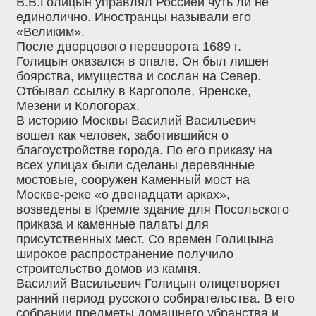
В.В.Голицын управлял Россией чуть ли не
единолично. Иностранцы называли его
«Великим».
После дворцового переворота 1689 г.
Голицын оказался в опале. Он был лишен
боярства, имущества и сослан на Север.
Отбывал ссылку в Каргополе, Яренске,
Мезени и Кологорах.
В историю Москвы Василий Васильевич
вошел как человек, заботившийся о
благоустройстве города. По его приказу на
всех улицах были сделаны деревянные
мостовые, сооружен Каменный мост на
Москве-реке «о двенадцати арках»,
возведены в Кремле здание для Посольского
приказа и каменные палаты для
присутственных мест. Со времен Голицына
широкое распространение получило
строительство домов из камня.
Василий Васильевич Голицын олицетворяет
ранний период русского собирательства. В его
собрании предметы домашнего убранства и