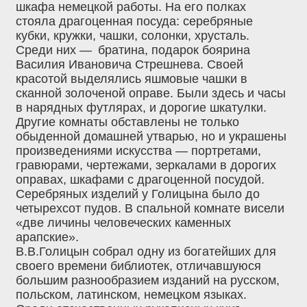
шкафа немецкой работы. На его полках
стояла драгоценная посуда: серебряные
кубки, кружки, чашки, солонки, хрусталь.
Среди них —
братина, подарок боярина
Василия Ивановича Стрешнева. Своей
красотой выделялись яшмовые чашки в
сканной золоченой оправе. Были здесь и часы
в нарядных футлярах, и дорогие шкатулки.
Другие комнаты обставлены не только
обыденной домашней утварью, но и украшены
произведениями искусства — портретами,
гравюрами, чертежами, зеркалами в дорогих
оправах, шкафами с драгоценной посудой.
Серебряных изделий у Голицына было до
четырехсот пудов. В спальной комнате висели
«две личины человеческих каменных
арапские».
В.В.Голицын собрал одну из богатейших для
своего времени библиотек, отличавшуюся
большим разнообразием изданий на русском,
польском, латинском, немецком языках.