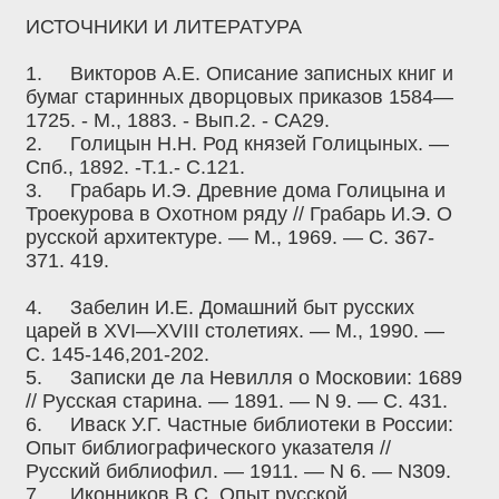
ИСТОЧНИКИ И ЛИТЕРАТУРА
1.
Викторов А.Е. Описание записных книг и
бумаг старинных дворцовых приказов 1584—
1725. - М., 1883. - Вып.2. - СА29.
2.
Голицын Н.Н. Род князей Голицыных. —
Спб., 1892. -Т.1.- С.121.
3.
Грабарь И.Э. Древние дома Голицына и
Троекурова в Охотном ряду // Грабарь И.Э. О
русской архитектуре. — М., 1969. — С. 367-
371. 419.
4.
Забелин И.Е. Домашний быт русских
царей в XVI—XVIII столетиях. — М., 1990. —
С. 145-146,201-202.
5.
Записки де ла Невилля о Московии: 1689
// Русская старина. — 1891. — N 9. — С. 431.
6.
Иваск У.Г. Частные библиотеки в России:
Опыт библиографического указателя //
Русский библиофил. — 1911. — N 6. — N309.
7.
Иконников B.C. Опыт русской