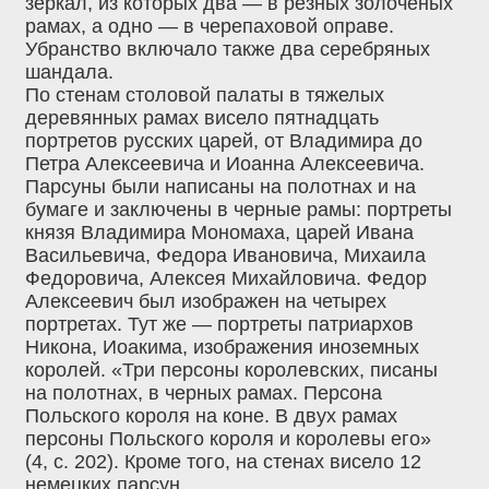
зеркал, из которых два — в резных золоченых
рамах, а одно — в черепаховой оправе.
Убранство включало также два серебряных
шандала.
По стенам столовой палаты в тяжелых
деревянных рамах висело пятнадцать
портретов русских царей, от Владимира до
Петра Алексеевича и Иоанна Алексеевича.
Парсуны были написаны на полотнах и на
бумаге и заключены в черные рамы: портреты
князя Владимира Мономаха, царей Ивана
Васильевича, Федора Ивановича, Михаила
Федоровича, Алексея Михайловича. Федор
Алексеевич был изображен на четырех
портретах. Тут же — портреты патриархов
Никона, Иоакима, изображения иноземных
королей. «Три персоны королевских, писаны
на полотнах, в черных рамах. Персона
Польского короля на коне. В двух рамах
персоны Польского короля и королевы его»
(4, с. 202). Кроме того, на стенах висело 12
немецких парсун.