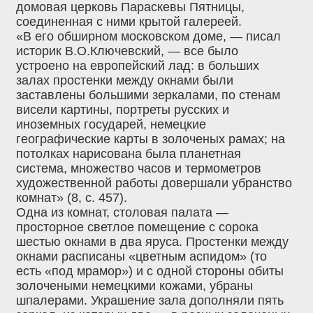
домовая церковь Параскевы Пятницы,
соединенная с ними крытой галереей.
«В его обширном московском доме, — писал
историк В.О.Ключевский, — все было
устроено на европейский лад: в больших
залах простенки между окнами были
заставлены большими зеркалами, по стенам
висели картины, портреты русских и
иноземных государей, немецкие
географические карты в золоченых рамах; на
потолках нарисована была планетная
система, множество часов и термометров
художественной работы довершали убранство
комнат» (8, с. 457).
Одна из комнат, столовая палата —
просторное светлое помещение с сорока
шестью окнами в два яруса. Простенки между
окнами расписаны «цветным аспидом» (то
есть «под мрамор») и с одной стороны обиты
золочеными немецкими кожами, убраны
шпалерами. Украшение зала дополняли пять