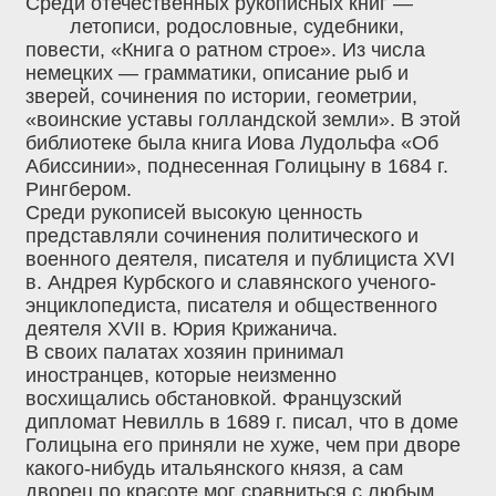
Среди отечественных рукописных книг —
летописи, родословные, судебники,
повести, «Книга о ратном строе». Из числа
немецких — грамматики, описание рыб и
зверей, сочинения по истории, геометрии,
«воинские уставы голландской земли». В этой
библиотеке была книга Иова Лудольфа «Об
Абиссинии», поднесенная Голицыну в 1684 г.
Рингбером.
Среди рукописей высокую ценность
представляли сочинения политического и
военного деятеля, писателя и публициста XVI
в. Андрея Курбского и славянского ученого-
энциклопедиста, писателя и общественного
деятеля XVII в. Юрия Крижанича.
В своих палатах хозяин принимал
иностранцев, которые неизменно
восхищались обстановкой. Французский
дипломат Невилль в 1689 г. писал, что в доме
Голицына его приняли не хуже, чем при дворе
какого-нибудь итальянского князя, а сам
дворец по красоте мог сравниться с любым