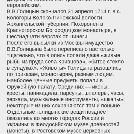
европейским.
В.В.Голицын скончался 21 апреля 1714 г. в с.
Кологоры Волоко-Пинежской волости
Архангельской губернии. Похоронен в
Красногорском Богородицком монастыре, в
шестнадцати верстах от Пинеги.
После его высылки из Москвы имущество
В.В.Голицына было переписано настолько
тщательно, что в опись попали даже «живые
рыбы из пруда села Кривцова», «битое стекло
в сундуках». «Животы» Голицына разошлись
по приказам, монастырям, разным людям.
Наиболее ценные предметы попали в
Оружейную палату. Среди них — иконы,
кресты, паникадила, парсуны, шпалеры, часы,
зеркала, музыкальные инструменты, «шкапы»;
некоторые из них сохраняются там и поныне.
Отдельные голицынские вещи позднее
оказались во многих городах России и
Украины: в Феодосийском музее древностей
(монеты), в Ростовском музее церковных