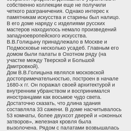
собственно коллекции еще не получили
четкого разграничения. Однако интерес к
памятникам искусства и старины был налицо.
В его доме наряду с изделиями русских
мастеров находилось немало произведений
западноевропейского искусства.
В.В.Голицыну принадлежало в Москве и
Подмосковье несколько усадеб. Главным его
домом были палаты в Охотном ряду (на
участке между Тверской и Большой
Дмитровкой).
Дом В.В.Голицына являлся московской
достопримечательностью, построен в начале
1680-х гг. Он поражал своей архитектурой и
внутренним убранством и воспринимался
иностранцами как восьмое чудо света.
Достаточно сказать, что длина здания
составляла 33 сажени. В доме насчитывалось
53 комнаты, более двухсот дверей и «оконных
затворов», железная кровля была
вызолочена. Рядом с палатами возвышалась