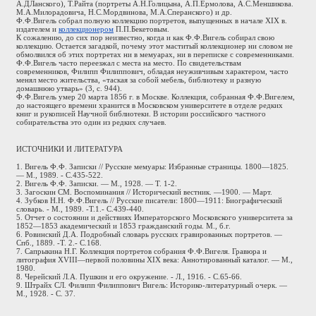
А.ДЛанского), Т.Райта (портреты А.Н.Голицына, А.П.Ермолова, А.С.Меншикова.
М.А.Милорадовича, Н.С.Мордвинова, М.А.Сперанского) и др.
Ф.Ф.Вигель собрал полную коллекцию портретов, выпущенных в начале XIX в.
издателем и
коллекционером
П.П.Бекетовым.
К сожалению, до сих пор неизвестно, когда и как Ф.Ф.Вигель собирал свою
коллекцию. Остается загадкой, почему этот маститый коллекционер ни словом не
обмолвился об этих портретах ни в мемуарах, ни в переписке с современниками.
Ф.Ф.Вигель часто переезжал с места на место. По свидетельствам
современников, Филипп Филиппович, обладая неуживчивым характером, часто
менял место жительства, «таская за собой мебель, библиотеку и разную
домашнюю утварь» (3, с. 944).
Ф.Ф.Вигель умер 20 марта 1856 г. в Москве. Коллекция, собранная Ф.Ф.Вигелем,
до настоящего времени хранится в Московском университете в отделе редких
книг и рукописей Научной библиотеки. В истории российского частного
собирательства это один из редких случаев.
ИСТОЧНИКИ И ЛИТЕРАТУРА
1. Вигель Ф.Ф. Записки // Русские мемуары: Избранные страницы. 1800—1825.
— М., 1989. - С.435-522.
2. Вигель Ф.Ф. Записки. — М., 1928. — Т. 1-2.
3. Загоскин СМ. Воспоминания // Исторический вестник. —1900. — Март.
4. Зубков Н.Н. Ф.Ф.Вигель // Русские писатели: 1800—1911: Биографический
словарь. - М., 1989. -Т.1.- С.439-440.
5. Отчет о состоянии и действиях Императорского Московского университета за
1852—1853 академический и 1853 гражданский годы. М., б.г.
6. Ровинский Д.А. Подробный словарь русских гравированных портретов. —
Спб., 1889. -Т. 2.- С.168.
7. Сапрыкина Н.Г. Коллекция портретов собрания Ф.Ф.Вигеля. Гравюра и
литография XVIII—первой половины XIX века: Аннотированный каталог. — М.,
1980.
8. Черейский Л.А. Пушкин и его окружение. - Л., 1916. - С.65-66.
9. Штрайх СЛ. Филипп Филиппович Вигель: Историко-литературный очерк. —
М., 1928. - С. 37.