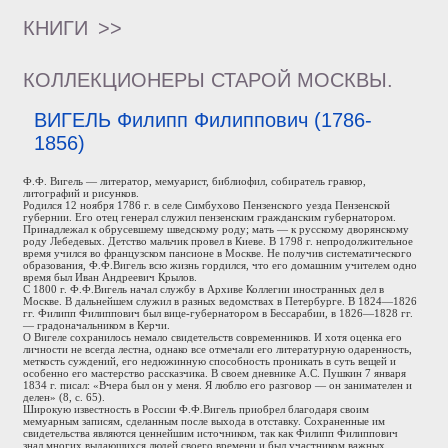
КНИГИ
>>
КОЛЛЕКЦИОНЕРЫ СТАРОЙ МОСКВЫ.
ВИГЕЛЬ Филипп Филиппович (1786-
1856)
Ф.Ф. Вигель — литератор, мемуарист, библиофил, собиратель гравюр,
литографий и рисунков.
Родился 12 ноября 1786 г. в селе Симбухово Пензенского уезда Пензенской
губернии. Его отец генерал служил пензенским гражданским губернатором.
Принадлежал к обрусевшему шведскому роду; мать — к русскому дворянскому
роду Лебедевых. Детство мальчик провел в Киеве. В 1798 г. непродолжительное
время учился во французском пансионе в Москве. Не получив систематического
образования, Ф.Ф.Вигель всю жизнь гордился, что его домашним учителем одно
время был Иван Андреевич Крылов.
С 1800 г. Ф.Ф.Вигель начал службу в Архиве Коллегии иностранных дел в
Москве. В дальнейшем служил в разных ведомствах в Петербурге. В 1824—1826
гг. Филипп Филиппович был вице-губернатором в Бессарабии, в 1826—1828 гг.
— градоначальником в Керчи.
О Вигеле сохранилось немало свидетельств современников. И хотя оценка его
личности не всегда лестна, однако все отмечали его литературную одаренность,
меткость суждений, его недюжинную способность проникать в суть вещей и
особенно его мастерство рассказчика. В своем дневнике А.С. Пушкин 7 января
1834 г. писал: «Вчера был он у меня. Я люблю его разговор — он занимателен и
делен» (8, с. 65).
Широкую известность в России Ф.Ф.Вигель приобрел благодаря своим
мемуарным записям, сделанным после выхода в отставку. Сохраненные им
свидетельства являются ценнейшим источником, так как Филипп Филиппович
знал многих выдающихся людей своего времени и был участником важных