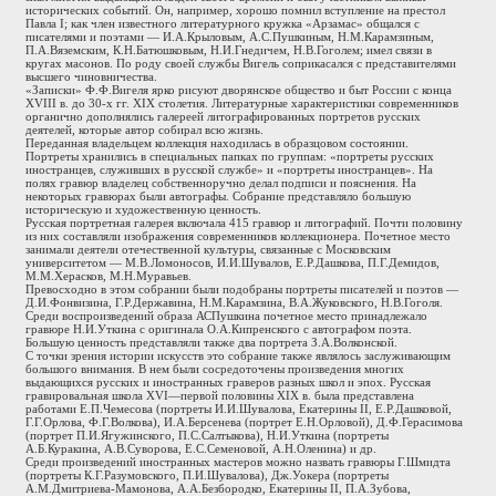
исторических событий. Он, например, хорошо помнил вступление на престол
Павла I; как член известного литературного кружка «Арзамас» общался с
писателями и поэтами — И.А.Крыловым, А.С.Пушкиным, Н.М.Карамзиным,
П.А.Вяземским, К.Н.Батюшковым, Н.И.Гнедичем, Н.В.Гоголем; имел связи в
кругах масонов. По роду своей службы Вигель соприкасался с представителями
высшего чиновничества.
«Записки» Ф.Ф.Вигеля ярко рисуют дворянское общество и быт России с конца
XVIII в. до 30-х гг. XIX столетия. Литературные характеристики современников
органично дополнялись галереей литографированных портретов русских
деятелей, которые автор собирал всю жизнь.
Переданная владельцем коллекция находилась в образцовом состоянии.
Портреты хранились в специальных папках по группам: «портреты русских
иностранцев, служивших в русской службе» и «портреты иностранцев». На
полях гравюр владелец собственноручно делал подписи и пояснения. На
некоторых гравюрах были автографы. Собрание представляло большую
историческую и художественную ценность.
Русская портретная галерея включала 415 гравюр и литографий. Почти половину
из них составляли изображения современников коллекционера. Почетное место
занимали деятели отечественной культуры, связанные с Московским
университетом — М.В.Ломоносов, И.И.Шувалов, Е.Р.Дашкова, П.Г.Демидов,
М.М.Херасков, М.Н.Муравьев.
Превосходно в этом собрании были подобраны портреты писателей и поэтов —
Д.И.Фонвизина, Г.Р.Державина, Н.М.Карамзина, В.А.Жуковского, Н.В.Гоголя.
Среди воспроизведений образа АСПушкина почетное место принадлежало
гравюре Н.И.Уткина с оригинала О.А.Кипренского с автографом поэта.
Большую ценность представляли также два портрета З.А.Волконской.
С точки зрения истории искусств это собрание также являлось заслуживающим
большого внимания. В нем были сосредоточены произведения многих
выдающихся русских и иностранных граверов разных школ и эпох. Русская
гравировальная школа XVI—первой половины XIX в. была представлена
работами Е.П.Чемесова (портреты И.И.Шувалова, Екатерины II, Е.Р.Дашковой,
Г.Г.Орлова, Ф.Г.Волкова), И.А.Берсенева (портрет Е.Н.Орловой), Д.Ф.Герасимова
(портрет П.И.Ягужинского, П.С.Салтыкова), Н.И.Уткина (портреты
А.Б.Куракина, А.В.Суворова, Е.С.Семеновой, А.Н.Оленина) и др.
Среди произведений иностранных мастеров можно назвать гравюры Г.Шмидта
(портреты К.Г.Разумовского, П.И.Шувалова), Дж.Уокера (портреты
А.М.Дмитриева-Мамонова, А.А.Безбородко, Екатерины II, П.А.Зубова,