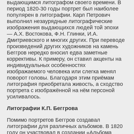
выдающимся литографом своего времени. В
период 1820-30 годы портрет был наиболее
популярен в литографии. Карл Петрович
выполнил незаурядные литографические
изображения выдающихся людей той эпохи
— А.Х. Востокова, Ф.Н. Глинки, И.А.
Дмитриевского и многих других. При переводе
произведений других художников на камень
Беггров нередко вносил едва заметные
коррективы. К примеру, он ставил акценты на
индивидуальных особенностях
изображаемого человека или слегка менял
поворот головы. Благодаря этим приёмам
литография приобретала живость, а сходство
портрета с изображённой на нём персоной
усиливалось.
Литографии К.П. Беггрова
Помимо портретов Беггров создавал
литографии для различных альбомов. В 1820
году он участвовал в создании «Альбома