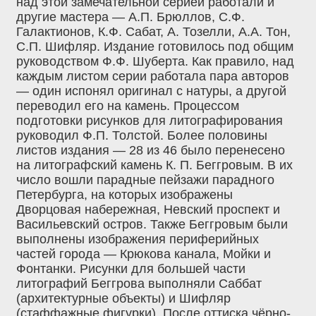
над этой замечательной серией работали и
другие мастера — А.П. Брюллов, С.Ф.
Галактионов, К.Ф. Сабат, А. Тозелли, А.А. Тон,
С.П. Шифляр. Издание готовилось под общим
руководством Ф.Ф. Шуберта. Как правило, над
каждым листом серии работала пара авторов
— один испонял оригинал с натуры, а другой
переводил его на камень. Процессом
подготовки рисунков для литографирования
руководил Ф.П. Толстой. Более половины
листов издания — 28 из 46 было перенесено
на литографский камень К. П. Беггровым. В их
число вошли парадные пейзажи парадного
Петербурга, на которых изображены
Дворцовая набережная, Невский проспект и
Васильевский остров. Также Беггровым были
выполнены изображения периферийных
частей города — Крюкова канала, Мойки и
Фонтанки. Рисунки для большей части
литографий Беггрова выполняли Саббат
(архитектурные объекты) и Шифляр
(стаффажные фигурки). После оттиска чёрно-