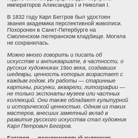
императоров Александра I и Николая I.
В 1832 году Карл Беггров был удостоен
звания академика перспективной живописи.
Похоронен в Санкт-Петербурге на
Смоленском лютеранском кладбище. Могила
не сохранилась.
Можно много говорить и писать об
искусстве и антиквариате, в частности, о
русских художниках 19го века, создавших
шедевры, ценность которых возрастает с
каждым годом. Их работы — старинные
картины, рисунки, акварели, литографии —
не только экспонаты музеев или частных
коллекций. Они также обладают культурной
и исторической ценностью. Одним из таких
мастеров, внесших заметный вклад в
развитие русского искусства стал художник
Карл Петрович Беггров.
Беггров — разножанровый художник