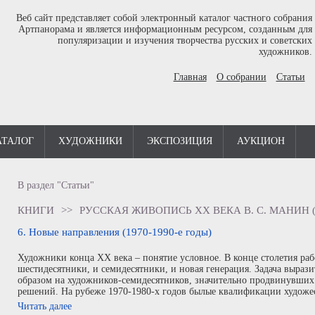
Веб сайт представляет собой электронный каталог частного собрания
Артпанорама и является информационным ресурсом, созданным для
популяризации и изучения творчества русских и советских
художников.
Главная
О собрании
Статьи
АТАЛОГ
ХУДОЖНИКИ
ЭКСПОЗИЦИЯ
АУКЦИОН
В раздел "Статьи"
КНИГИ
>>
РУССКАЯ ЖИВОПИСЬ XX ВЕКА В. С. МАНИН (
6. Новые направления (1970-1990-е годы)
Художники конца ХХ века – понятие условное. В конце столетия ра
шестидесятники, и семидесятники, и новая генерация. Задача вырази
образом на художников-семидесятников, значительно продвинувших 
решений. На рубеже 1970-1980-х годов былые квалификации художес
Читать далее