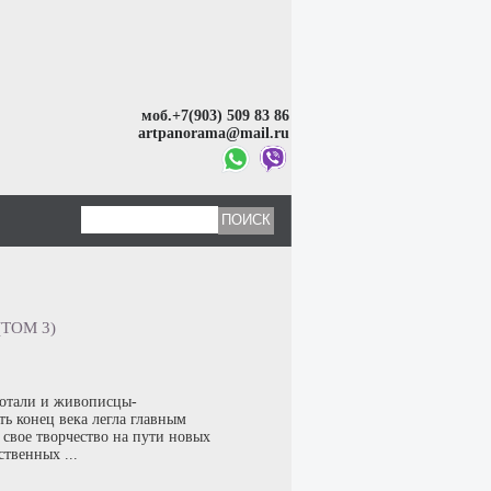
моб.+7(903) 509 83 86
artpanorama@mail.ru
ТОМ 3)
ботали и живописцы-
ть конец века легла главным
свое творчество на пути новых
твенных ...