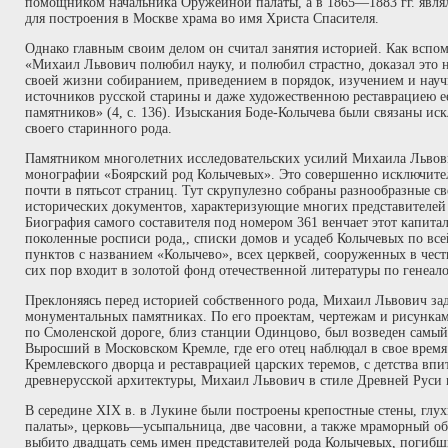
помощником начальника Оружейной палаты, а в 1865—1883 гг. явля
для построения в Москве храма во имя Христа Спасителя.
Однако главным своим делом он считал занятия историей. Как всп
«Михаил Львович полюбил науку, и полюбил страстно, доказал это на
своей жизни собиранием, приведением в порядок, изучением и нау
источников русской старины и даже художественною реставрациею 
памятников» (4, с. 136). Изыскания Боде-Колычева были связаны ис
своего старинного рода.
Памятником многолетних исследовательских усилий Михаила Львович
монографии «Боярский род Колычевых». Это совершенно исключител
почти в пятьсот страниц. Тут скрупулезно собраны разнообразные с
исторических документов, характеризующие многих представителей 
Биография самого составителя под номером 361 венчает этот капитал
поколенные росписи рода,, списки домов и усадеб Колычевых по все
пунктов с названием «Колычево», всех церквей, сооруженных в чес
сих пор входит в золотой фонд отечественной литературы по генеал
Преклоняясь перед историей собственного рода, Михаил Львович зад
монументальных памятниках. По его проектам, чертежам и рисунка
по Смоленской дороге, близ станции Одинцово, был возведен самы
Выросший в Московском Кремле, где его отец наблюдал в свое врем
Кремлевского дворца и реставрацией царских теремов, с детства впи
древнерусской архитектуры, Михаил Львович в стиле Древней Руси 
В середине XIX в. в Лукине были построены крепостные стены, глу
палаты», церковь—усыпальница, две часовни, а также мраморный обе
выбито двадцать семь имен представителей рода Колычевых, погибш