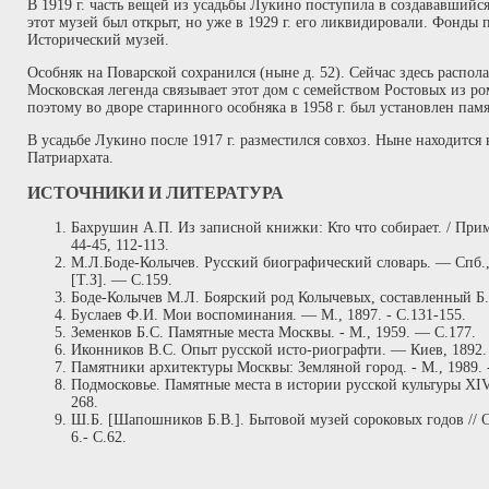
В 1919 г. часть вещей из усадьбы Лукино поступила в создававшийся
этот музей был открыт, но уже в 1929 г. его ликвидировали. Фонды
Исторический музей.
Особняк на Поварской сохранился (ныне д. 52). Сейчас здесь распола
Московская легенда связывает этот дом с семейством Ростовых из ро
поэтому во дворе старинного особняка в 1958 г. был установлен пам
В усадьбе Лукино после 1917 г. разместился совхоз. Ныне находится
Патриархата.
ИСТОЧНИКИ И ЛИТЕРАТУРА
Бахрушин А.П. Из записной книжки: Кто что собирает. / Прим.
44-45, 112-113.
М.Л.Боде-Колычев. Русский биографический словарь. — Спб.
[Т.З]. — С.159.
Боде-Колычев М.Л. Боярский род Колычевых, составленный Б.М
Буслаев Ф.И. Мои воспоминания. — М., 1897. - С.131-155.
Земенков Б.С. Памятные места Москвы. - М., 1959. — С.177.
Иконников B.C. Опыт русской исто-риографти. — Киев, 1892. 
Памятники архитектуры Москвы: Земляной город. - М., 1989. -
Подмосковье. Памятные места в истории русской культуры XI
268.
Ш.Б. [Шапошников Б.В.]. Бытовой музей сороковых годов // С
6.- С.62.