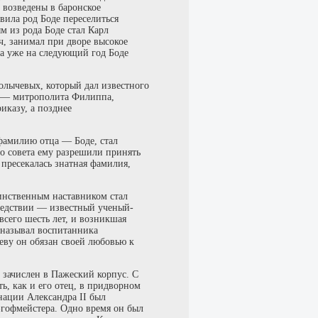
 возведены в баронское
вила род Боде переселиться
м из рода Боде стал Карл
, занимал при дворе высокое
 а уже на следующий год Боде
олычевых, который дал известного
и — митрополита Филиппа,
иказу, а позднее
фамилию отца — Боде, стал
о совета ему разрешили принять
 пресекалась знатная фамилия,
динственным наставником стал
ледствии — известный ученый-
всего шесть лет, и возникшая
 называл воспитанника
еву он обязан своей любовью к
. зачислен в Пажеский корпус. С
ь, как и его отец, в придворном
нации Александра II был
-гофмейстера. Одно время он был