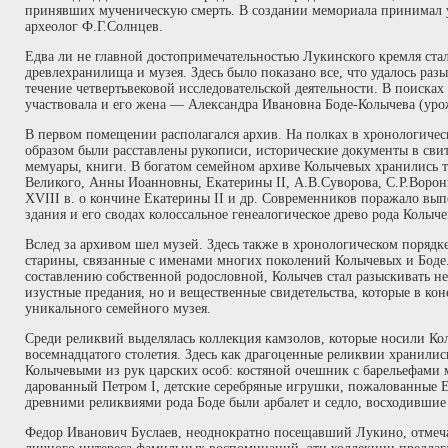
принявших мученическую смерть. В создании мемориала принимал 
археолог Ф.Г.Солнцев.
Едва ли не главной достопримечательностью Лукинского кремля ста
древлехранилища и музея. Здесь было показано все, что удалось ра
течение четвертьвековой исследовательской деятельности. В поиска
участвовала и его жена — Александра Ивановна Боде-Колычева (уро
В первом помещении располагался архив. На полках в хронологиче
образом были расставлены рукописи, исторические документы в сви
мемуары, книги. В богатом семейном архиве Колычевых хранились т
Великого, Анны Иоанновны, Екатерины II, А.В.Суворова, С.Р.Воро
XVIII в. о кончине Екатерины II и др. Современников поражало вы
здания и его сводах колоссальное генеалогическое древо рода Колыч
Вслед за архивом шел музей. Здесь также в хронологическом поряд
старины, связанные с именами многих поколений Колычевых и Боде. 
составлению собственной родословной, Колычев стал разыскивать н
изустные предания, но и вещественные свидетельства, которые в ко
уникального семейного музея.
Среди реликвий выделялась коллекция камзолов, которые носили Ко
восемнадцатого столетия. Здесь как драгоценные реликвии хранили
Колычевыми из рук царских особ: костяной очешник с барельефами 
дарованный Петром I, детские серебряные игрушки, пожалованные 
древними реликвиями рода Боде были арбалет и седло, восходившие 
Федор Иванович Буслаев, неоднократно посещавший Лукино, отмечал