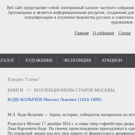
Веб сайт представляет собой электронный каталог частного собрания
Артпанорама и является информационным ресурсом, созданным для
популяризации и изучения творчества русских и советских
художников.
Главная
О собрании
Статьи
АТАЛОГ
ХУДОЖНИКИ
ЭКСПОЗИЦИЯ
АУКЦИОН
В раздел "Статьи"
КНИГИ
>>
КОЛЛЕКЦИОНЕРЫ СТАРОЙ МОСКВЫ.
БОДЕ-КОЛЫЧЕВ Михаил Львович (1824-1888)
М.Л. Боде-Колычев — барон, историк, собиратель материалов по ис
Родился в Москве 17 декабря 1824 г. в семье обер-гофмейстера двор
Льва Карловича Боде. По своему происхождению принадлежал к одн
По отцовской линии род вел свое начало от французского дворянина,