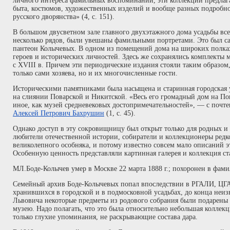
личного интереса фамильных воспоминаний, эти коллекции предлаг
быта, костюмов, художественных изделий и вообще разных подробно
русского дворянства» (4, с. 151).
В большом двусветном зале главного двухэтажного дома усадьбы все 
несколько рядов, были увешаны фамильными портретами. Это был 
пантеон Колычевых. В одном из помещений дома на широких полках
героев и исторических личностей. Здесь же сохранялись комплекты
с XVIII в. Причем эти периодические издания стояли таким образом
только сами хозяева, но и их многочисленные гости.
Историческими памятниками была насыщена и старинная городская у
на слиянии Поварской и Никитской. «Весь его громадный дом на Пов
иное, как музей средневековых достопримечательностей», — с почт
Алексей Петрович Бахрушин
(1, с. 45).
Однако доступ в эту сокровищницу был открыт только для родных и 
любители отечественной истории, собиратели и коллекционеры редк
великолепного особняка, и потому известно совсем мало описаний э
Особенную ценность представляли картинная галерея и коллекция с
МЛ.Боде-Колычев умер в Москве 22 марта 1888 г.; похоронен в фам
Семейный архив Боде-Колычевых попал впоследствии в РГАЛИ, ЦГА
хранившихся в городской и в подмосковной усадьбах, до конца неи
Львовича некоторые предметы из родового собрания были подарены
музею. Надо полагать, что это была относительно небольшая коллекц
только глухие упоминания, не раскрывающие состава дара.