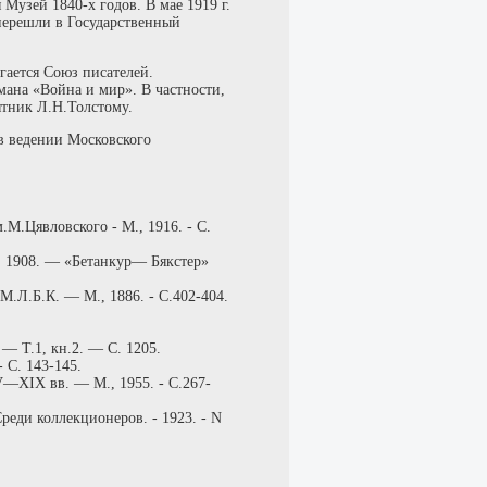
 Музей 1840-х годов. В мае 1919 г.
 перешли в Государственный
гается Союз писателей.
мана «Война и мир». В частности,
ятник Л.Н.Толстому.
 в ведении Московского
М.Цявловского - М., 1916. - С.
, 1908. — «Бетанкур— Бякстер»
.Л.Б.К. — М., 1886. - С.402-404.
— Т.1, кн.2. — С. 1205.
 С. 143-145.
V—XIX вв. — М., 1955. - С.267-
реди коллекционеров. - 1923. - N