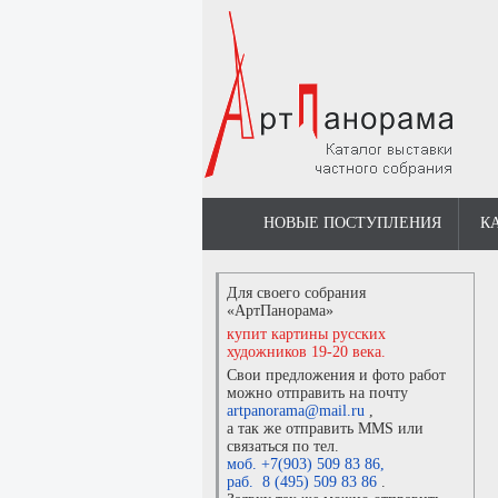
НОВЫЕ ПОСТУПЛЕНИЯ
К
Для своего собрания
«АртПанорама»
купит картины русских
художников 19-20 века.
Свои предложения и фото работ
можно отправить на почту
artpanorama@mail.ru
,
а так же отправить MMS или
связаться по тел.
моб. +7(903) 509 83 86
,
раб. 8 (495) 509 83 86
.