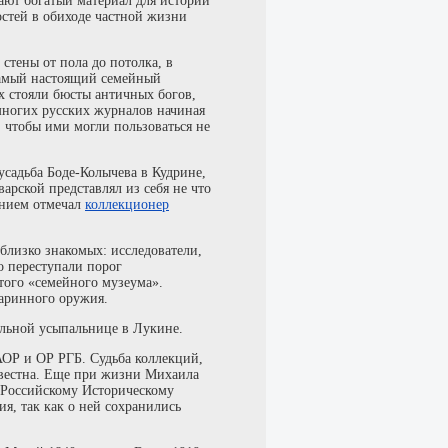
ают богатый материал для истории
стей в обиходе частной жизни
стены от пола до потолка, в
самый настоящий семейный
 стояли бюсты античных богов,
 многих русских журналов начиная
, чтобы ими могли пользоваться не
садьба Боде-Колычева в Кудрине,
арской представлял из себя не что
ением отмечал
коллекционер
близко знакомых: исследователи,
о переступали порог
того «семейного музеума».
таринного оружия.
ильной усыпальнице в Лукине.
ОР и ОР РГБ. Судьба коллекций,
звестна. Еще при жизни Михаила
 Российскому Историческому
ия, так как о ней сохранились