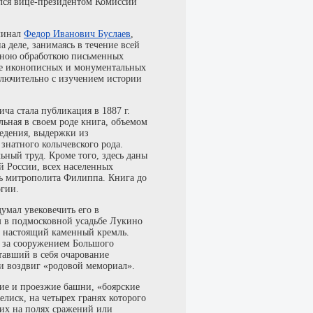
лся вице-президентом Комиссии
оминал
Федор Иванович Буслаев
,
 деле, занимаясь в течение всей
чною обработкою письменных
ее иконописных и монументальных
ключительно с изучением истории
а стала публикация в 1887 г.
ьная в своем роде книга, объемом
ведения, выдержки из
знатного колычевского рода.
ьный труд. Кроме того, здесь даны
й России, всех населенных
ть митрополита Филиппа. Книга до
огии.
умал увековечить его в
м в подмосковной усадьбе Лукино
й настоящий каменный кремль.
я за сооружением Большого
тавший в себя очарование
и воздвиг «родовой мемориал».
хие и проезжие башни, «боярские
лиск, на четырех гранях которого
их на полях сражений или