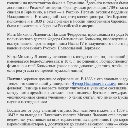
гонений на протестантов бежал в Германию. Здесь его потомки были
достоинство Римской империи. Французская революция 1789 г. заста
сначала в Германию, а затем — в Россию. Первым русским подданны
Илларионович. Его младший сын, отец коллекционера, Лев Карлович
положение и в 1839 г. был признан в России иностранным бароном,
были причислены к баронам Российской империи.
Мать Михаила Львовича, Наталья Федоровна, происходила из рода К
политического деятеля Федора Степановича Колычева, впоследстви
выступившего против опричнины Ивана IV и задушенного по его пр
канонизированного Русской Православной Церковью.
Когда Михаилу Львовичу исполнилось пятьдесят лет, он, носивший 
именоваться Боде-Колычевым: в 1875 г. по решению Государственног
фамилию и герб Колычевых (такое право давалось для того, чтобы не
если род угасал по прямой мужской линии).
Получил хорошее домашнее образование. В 1838 г. его главным и е
только что окончивший университет
Федор Иванович Буслаев
, впос
филолог. Разница в возрасте между учителем и учеником составляла 
между ними дружба сохранялась почти полвека. Буслаев в мемуарах
«возлюбленным своим учеником». Ученик считал, что именно Бусла
науке и исследованиям.
Восьми лет от роду знатный отпрыск был назначен пажем, а в 1839 г
1843 г. по выходе из Пажеского корпуса Михаил Львович стал служит
ведомстве, участвовал во всех торжественных церемониях (при коро
церемониймейстером), дослужился до самого высокого чина — обер