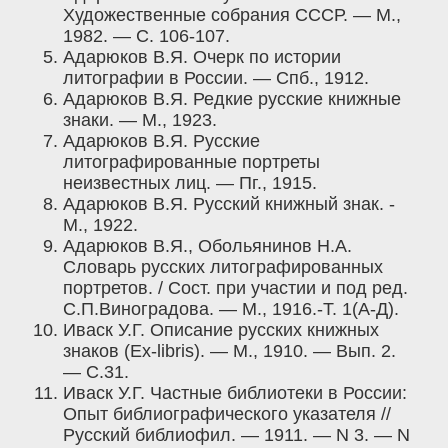
Художественные собрания СССР. — М.,
1982. — С. 106-107.
Адарюков В.Я. Очерк по истории
литографии в России. — Спб., 1912.
Адарюков В.Я. Редкие русские книжные
знаки. — М., 1923.
Адарюков В.Я. Русские
литографированные портреты
неизвестных лиц. — Пг., 1915.
Адарюков В.Я. Русский книжный знак. -
М., 1922.
Адарюков В.Я., Обольянинов Н.А.
Словарь русских литографированных
портретов. / Сост. при участии и под ред.
С.П.Виноградова. — М., 1916.-Т. 1(А-Д).
Иваск У.Г. Описание русских книжных
знаков (Ex-libris). — М., 1910. — Вып. 2.
— С.31.
Иваск У.Г. Частные библиотеки в России:
Опыт библиографического указателя //
Русский библиофил. — 1911. — N 3. — N