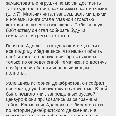
замысловатые игрушки не могли доставить
такое удовольствие, как книжки с картинками»
(1, с.7). Мальчик читал запоем, целыми днями
и ночами. Книга стала главной страстью,
которая не угасала всю жизнь. Собственную
библиотеку он стал собирать будучи
гимназистом третьего класса.
Вначале Адарюков покупал книги чуть ли не
все подряд. Убедившись, что нельзя объять
необъятное, он решил приобретать книги
только по определенной тематике, но достичь
в избранной области исчерпывающей
полноты.
Увлекшись историей декабристов, он собрал
превосходную библиотеку по этой теме. В ней
было немало книг, запрещенных русской
цензурой: они привозились из-за границы
тайно. Кроме книг Адарюков собирал статьи
по истории декабристского движения, и в
конечном итоге их набралось до двадцати