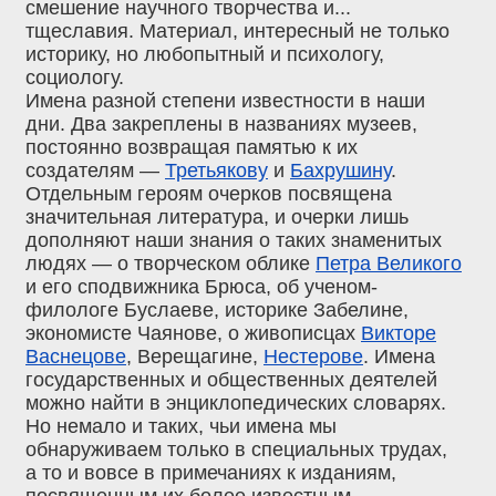
смешение научного творчества и...
тщеславия. Материал, интересный не только
историку, но любопытный и психологу,
социологу.
Имена разной степени известности в наши
дни. Два закреплены в названиях музеев,
постоянно возвращая памятью к их
создателям —
Третьякову
и
Бахрушину
.
Отдельным героям очерков посвящена
значительная литература, и очерки лишь
дополняют наши знания о таких знаменитых
людях — о творческом облике
Петра Великого
и его сподвижника Брюса, об ученом-
филологе Буслаеве, историке Забелине,
экономисте Чаянове, о живописцах
Викторе
Васнецове
, Верещагине,
Нестерове
. Имена
государственных и общественных деятелей
можно найти в энциклопедических словарях.
Но немало и таких, чьи имена мы
обнаруживаем только в специальных трудах,
а то и вовсе в примечаниях к изданиям,