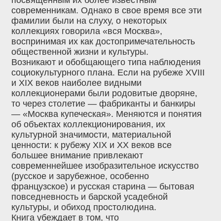
посвященным их более известным
современникам. Однако в свое время все эти
фамилии были на слуху, о некоторых
коллекциях говорила «вся Москва»,
воспринимая их как достопримечательность
общественной жизни и культуры.
Возникают и обобщающего типа наблюдения
социокультурного плана. Если на рубеже XVIII
и XIX веков наиболее видными
коллекционерами были родовитые дворяне,
то через столетие — фабриканты и банкиры
— «Москва купеческая». Меняются и понятия
об объектах коллекционирования, их
культурной значимости, материальной
ценности: к рубежу XIX и XX веков все
большее внимание привлекают
современнейшее изобразительное искусство
(русское и зарубежное, особенно
французское) и русская старина — бытовая
повседневность и барской усадебной
культуры, и обиход простолюдина.
Книга убеждает в том, что