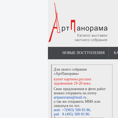
НОВЫЕ ПОСТУПЛЕНИЯ
К
Для своего собрания
«АртПанорама»
купит картины русских
художников 19-20 века.
Свои предложения и фото работ
можно отправить на почту
artpanorama@mail.ru
,
а так же отправить MMS или
связаться по тел.
моб. +7(903) 509 83 86
,
раб. 8 (495) 509 83 86
.