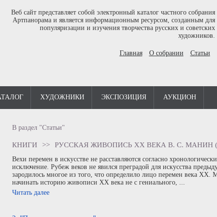
Веб сайт представляет собой электронный каталог частного собрания
Артпанорама и является информационным ресурсом, созданным для
популяризации и изучения творчества русских и советских
художников.
Главная
О собрании
Статьи
АТАЛОГ
ХУДОЖНИКИ
ЭКСПОЗИЦИЯ
АУКЦИОН
В раздел "Статьи"
КНИГИ
>>
РУССКАЯ ЖИВОПИСЬ XX ВЕКА В. С. МАНИН (
Вехи перемен в искусстве не расставляются согласно хронологически
исключение. Рубеж веков не явился преградой для искусства предыд
зародилось многое из того, что определило лицо перемен века ХХ. 
начинать историю живописи ХХ века не с гениального, ...
Читать далее