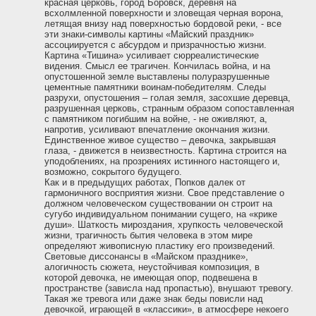
красная церковь, город Боровск, деревня на
всхолмленной поверхности и зловещая черная ворона,
летящая внизу над поверхностью бордовой реки, - все
эти знаки-символы картины «Майский праздник»
ассоциируется с абсурдом и призрачностью жизни.
Картина «Тишина» усиливает сюрреалистические
видения. Смысл ее трагичен. Кончилась война, и на
опустошенной земле выставлены полуразрушенные
цементные памятники воинам-победителям. Следы
разрухи, опустошения – голая земля, засохшие деревца,
разрушенная церковь, странным образом сопоставленная
с памятником погибшим на войне, - не оживляют, а,
напротив, усиливают впечатление окончания жизни.
Единственное живое существо – девочка, закрывшая
глаза, - движется в неизвестность. Картина строится на
уподоблениях, на прозрениях истинного настоящего и,
возможно, сокрытого будущего.
Как и в предыдущих работах, Попков далек от
гармоничного восприятия жизни. Свое представление о
должном человеческом существовании он строит на
сугубо индивидуальном понимании сущего, на «крике
души». Шаткость мироздания, хрупкость человеческой
жизни, трагичность бытия человека в этом мире
определяют живописную пластику его произведений.
Световые диссонансы в «Майском празднике»,
алогичность сюжета, неустойчивая композиция, в
которой девочка, не имеющая опор, подвешена в
пространстве (зависла над пропастью), внушают тревогу.
Такая же тревога или даже знак беды повисли над
девочкой, играющей в «классики», в атмосфере некоего