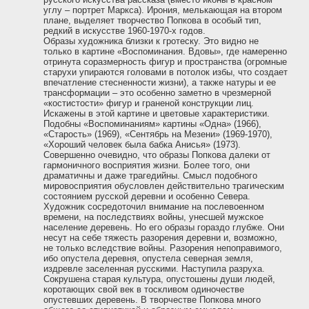
углу – портрет Маркса). Ирония, мелькающая на втором
плане, выделяет творчество Попкова в особый тип,
редкий в искусстве 1960-1970-х годов.
Образы художника близки к гротеску. Это видно не
только в картине «Воспоминания. Вдовы», где намеренно
отринута соразмерность фигур и пространства (огромные
старухи упираются головами в потолок избы, что создает
впечатление стесненности жизни), а также натуры и ее
трансформации – это особенно заметно в чрезмерной
«костистости» фигур и граненой конструкции лиц.
Искажены в этой картине и цветовые характеристики.
Подобны «Воспоминаниям» картины «Одна» (1966),
«Старость» (1969), «Сентябрь на Мезени» (1969-1970),
«Хороший человек была бабка Анисья» (1973).
Совершенно очевидно, что образы Попкова далеки от
гармоничного восприятия жизни. Более того, они
драматичны и даже трагедийны. Смысл подобного
мировосприятия обусловлен действительно трагическим
состоянием русской деревни и особенно Севера.
Художник сосредоточил внимание на послевоенном
времени, на последствиях войны, унесшей мужское
население деревень. Но его образы гораздо глубже. Они
несут на себе тяжесть разорения деревни и, возможно,
не только вследствие войны. Разорения непоправимого,
ибо опустела деревня, опустела северная земля,
издревле заселенная русскими. Наступила разруха.
Сокрушена старая культура, опустошены души людей,
коротающих свой век в тоскливом одиночестве
опустевших деревень. В творчестве Попкова много