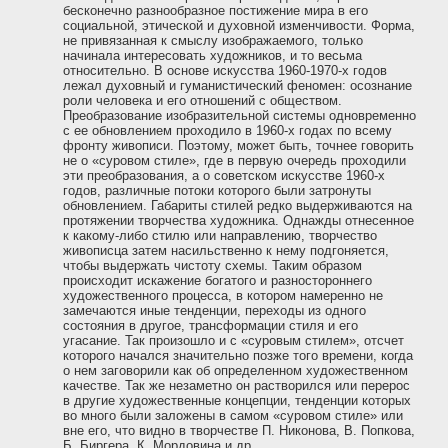
бесконечно разнообразное постижение мира в его
социальной, этической и духовной изменчивости. Форма,
не привязанная к смыслу изображаемого, только
начинала интересовать художников, и то весьма
относительно. В основе искусства 1960-1970-х годов
лежал духовный и гуманистический феномен: осознание
роли человека и его отношений с обществом.
Преобразование изобразительной системы одновременно
с ее обновлением проходило в 1960-х годах по всему
фронту живописи. Поэтому, может быть, точнее говорить
не о «суровом стиле», где в первую очередь проходили
эти преобразования, а о советском искусстве 1960-х
годов, различные потоки которого были затронуты
обновлением. Габариты стилей редко выдерживаются на
протяжении творчества художника. Однажды отнесенное
к какому-либо стилю или направлению, творчество
живописца затем насильственно к нему подгоняется,
чтобы выдержать чистоту схемы. Таким образом
происходит искажение богатого и разностороннего
художественного процесса, в котором намеренно не
замечаются иные тенденции, переходы из одного
состояния в другое, трансформации стиля и его
угасание. Так произошло и с «суровым стилем», отсчет
которого начался значительно позже того времени, когда
о нем заговорили как об определенном художественном
качестве. Так же незаметно он растворился или перерос
в другие художественные концепции, тенденции которых
во много были заложены в самом «суровом стиле» или
вне его, что видно в творчестве П. Никонова, В. Попкова,
Б. Биргера, К. Мордовина и др.