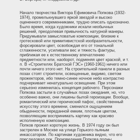
Начало творчества Виктора Ефимовича Попкова (1932-
1974), промелькнувшего яркой звездой и высоко
оцененного современниками, трудно описать однозначно.
Было время, когда художники искали необычных
решений, преодолевая привычность натурной манеры.
Придумывали замысловатые композиции, близкие к
гротесковой или примитивистской изобразительности,
форсировали цвет, освобождая его от тональной
сглаженности, усиливали вес и тяжесть фактуры,
приближая ее к естественному впечатлению
предметности или, наоборот, подменяя цвет краской, и т.
п. В «Строителях Братской ГЭС» (1960-1961) ничего или
почти ничего этого нет. На строительной панели в разных
позах стоят строители, освещенные, видимо, светом
прожекторов, ибо темно-синее ночное небо контрастно
подчеркивает ненатурально освещение. При этом
серьезно изменилась концепция рабочего. Персонажи
Попкова застыли в случайных позах ожидания, но, что
особенно важно, они лишены былой героизации. Вообще,
романтический или героический пафос, свойственный
искусству этого времени, сменился ощущением
обыденности, переданной емким, плотным цветом,
позволяющим воспринимать картину как красиво
исполненную композицию.
Попков прожил короткую жизнь. В 1974 году он был
застрелен в Москве на улице Горького пьяным
инкассатором. По картинам художника видно, что его
преследовал рок. Произведения Попкова полны