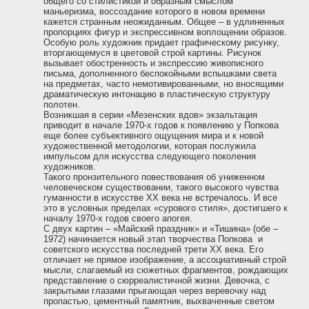
общего со стилистикой и образным смыслом
маньеризма, воссоздание которого в новом времени
кажется странным неожиданным. Общее – в удлиненных
пропорциях фигур и экспрессивном воплощении образов.
Особую роль художник придает графическому рисунку,
вторгающемуся в цветовой строй картины. Рисунок
вызывает обостренность и экспрессию живописного
письма, дополненного беспокойными вспышками света
на предметах, часто немотивированными, но вносящими
драматическую интонацию в пластическую структуру
полотен.
Возникшая в серии «Мезенских вдов» экзальтация
приводит в начале 1970-х годов к появлению у Попкова
еще более субъективного ощущения мира и к новой
художественной методологии, которая послужила
импульсом для искусства следующего поколения
художников.
Такого пронзительного повествования об униженном
человеческом существовании, такого высокого чувства
гуманности в искусстве ХХ века не встречалось. И все
это в условных пределах «сурового стиля», достигшего к
началу 1970-х годов своего апогея.
С двух картин – «Майский праздник» и «Тишина» (обе –
1972) начинается новый этап творчества Попкова и
советского искусства последней трети ХХ века. Его
отличает не прямое изображение, а ассоциативный строй
мысли, слагаемый из сюжетных фрагментов, рождающих
представление о сюрреалистичной жизни. Девочка, с
закрытыми глазами прыгающая через веревочку над
пропастью, цементный памятник, выхваченные светом