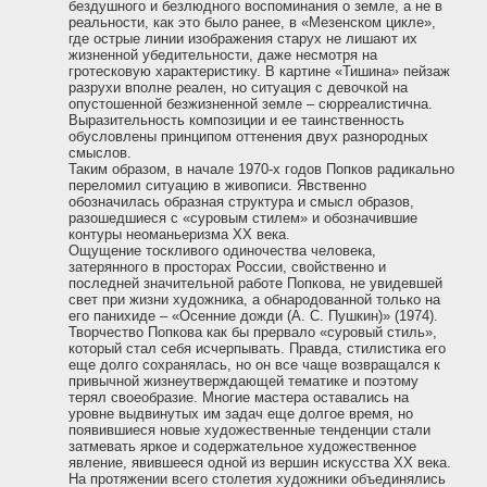
бездушного и безлюдного воспоминания о земле, а не в
реальности, как это было ранее, в «Мезенском цикле»,
где острые линии изображения старух не лишают их
жизненной убедительности, даже несмотря на
гротесковую характеристику. В картине «Тишина» пейзаж
разрухи вполне реален, но ситуация с девочкой на
опустошенной безжизненной земле – сюрреалистична.
Выразительность композиции и ее таинственность
обусловлены принципом оттенения двух разнородных
смыслов.
Таким образом, в начале 1970-х годов Попков радикально
переломил ситуацию в живописи. Явственно
обозначилась образная структура и смысл образов,
разошедшиеся с «суровым стилем» и обозначившие
контуры неоманьеризма ХХ века.
Ощущение тоскливого одиночества человека,
затерянного в просторах России, свойственно и
последней значительной работе Попкова, не увидевшей
свет при жизни художника, а обнародованной только на
его панихиде – «Осенние дожди (А. С. Пушкин)» (1974).
Творчество Попкова как бы прервало «суровый стиль»,
который стал себя исчерпывать. Правда, стилистика его
еще долго сохранялась, но он все чаще возвращался к
привычной жизнеутверждающей тематике и поэтому
терял своеобразие. Многие мастера оставались на
уровне выдвинутых им задач еще долгое время, но
появившиеся новые художественные тенденции стали
затмевать яркое и содержательное художественное
явление, явившееся одной из вершин искусства ХХ века.
На протяжении всего столетия художники объединялись