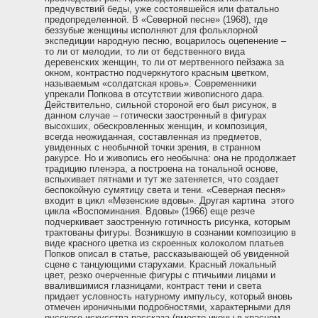
предчувствий беды, уже состоявшейся или фатально
предопределенной. В «Северной песне» (1968), где
беззубые женщины исполняют для фольклорной
экспедиции народную песню, воцарилось оцепенение –
то ли от мелодии, то ли от бедственного вида
деревенских женщин, то ли от мертвенного пейзажа за
окном, контрастно подчеркнутого красным цветком,
называемым «солдатская кровь». Современники
упрекали Попкова в отсутствии живописного дара.
Действительно, сильной стороной его был рисунок, в
данном случае – готически заостренный в фигурах
высохших, обескровленных женщин, и композиция,
всегда неожиданная, составленная из предметов,
увиденных с необычной точки зрения, в странном
ракурсе. Но и живопись его необычна: она не продолжает
традицию пленэра, а построена на тональной основе,
вспыхивает пятнами и тут же затеняется, что создает
беспокойную сумятицу света и тени. «Северная песня»
входит в цикл «Мезенские вдовы». Другая картина этого
цикла «Воспоминания. Вдовы» (1966) еще резче
подчеркивает заостренную готичность рисунка, которым
трактованы фигуры. Возникшую в сознании композицию в
виде красного цветка из скроенных колоколом платьев
Попков описал в статье, рассказывающей об увиденной
сцене с танцующими старухами. Красный локальный
цвет, резко очерченные фигуры с птичьими лицами и
ввалившимися глазницами, контраст тени и света
придает условность натурному импульсу, который вновь
отмечен ироничными подробностями, характерными для
русского искусства рассказа (вместо иконы в красном