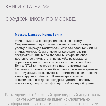
КНИГИ
СТАТЬИ
>>
С ХУДОЖНИКОМ ПО МОСКВЕ.
Москва. Церковь Ивана Воина
Улица Якиманка не сохранила свою застройку.
Современные градостроители превратили скромную
улочку в широкую магистраль. Исчезли плавные изгибы
улицы, которые были отмечены замечательными
постройками. Лишь в устье улицы, сохранив свое
достоинство и чуть отступив вглубь, возвышается
нарядный храм петровского времени—церковь Ивана
Воина (1713 г.), построенная в память победы под
Полтавой. Храм-памятник был символом нового времени,
его триумфальность звучит в стремительно взлетающих
ввысь ярусных объемах. Новизна архитектуры
проявилась и в отделке, ордерные детали - валюты ,
колонки и др. украшают фасады этой нарядной церкви.
Размещение изображений произведений искусства на
сайте Артпанорама имеет исключительно
информационную цель и не связано с извлечением