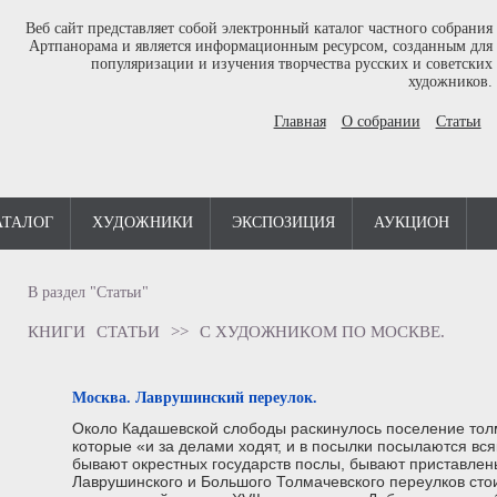
Веб сайт представляет собой электронный каталог частного собрания
Артпанорама и является информационным ресурсом, созданным для
популяризации и изучения творчества русских и советских
художников.
Главная
О собрании
Статьи
АТАЛОГ
ХУДОЖНИКИ
ЭКСПОЗИЦИЯ
АУКЦИОН
В раздел "Статьи"
КНИГИ
СТАТЬИ
>>
С ХУДОЖНИКОМ ПО МОСКВЕ.
Москва. Лаврушинский переулок.
Около Кадашевской слободы раскинулось поселение толм
которые «и за делами ходят, и в посылки посылаются всяк
бывают окрестных государств послы, бывают приставлены
Лаврушинского и Большого Толмачевского переулков сто