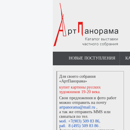
НОВЫЕ ПОСТУПЛЕНИЯ
К
Для своего собрания
«АртПанорама»
купит картины русских
художников 19-20 века.
Свои предложения и фото работ
можно отправить на почту
artpanorama@mail.ru
,
а так же отправить MMS или
связаться по тел.
моб. +7(903) 509 83 86
,
раб. 8 (495) 509 83 86
.