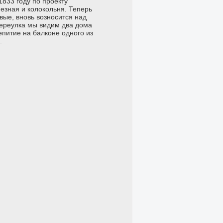
1833 году по проекту
езная и колокольня. Теперь
вые, вновь возносится над
переулка мы видим два дома
епитие на балконе одного из
я.