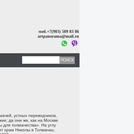
моб.+7(903) 509 83 86
artpanorama@mail.ru
ачей, устных переводчиков,
ие; да они же, как на Москве
 для толмачества». На углу
ит храм Николы в Толмачах,