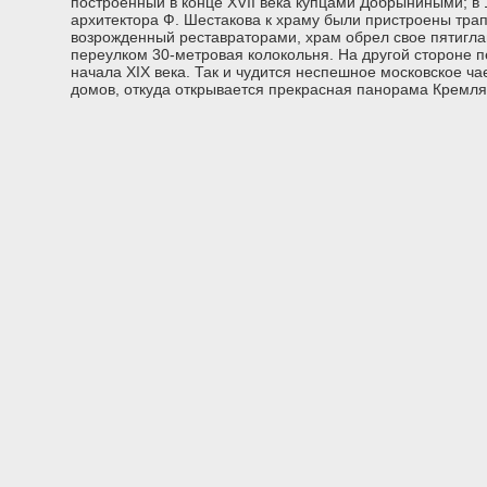
построенный в конце ХVII века купцами Добрыниными; в 
архитектора Ф. Шестакова к храму были пристроены трап
возрожденный реставраторами, храм обрел свое пятигла
переулком 30-метровая колокольня. На другой стороне 
начала ХIХ века. Так и чудится неспешное московское ча
домов, откуда открывается прекрасная панорама Кремл