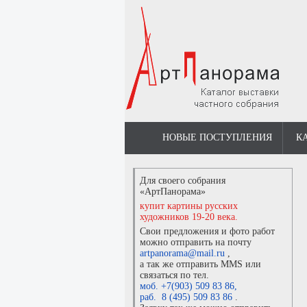
НОВЫЕ ПОСТУПЛЕНИЯ
К
Для своего собрания
«АртПанорама»
купит картины русских
художников 19-20 века.
Свои предложения и фото работ
можно отправить на почту
artpanorama@mail.ru
,
а так же отправить MMS или
связаться по тел.
моб. +7(903) 509 83 86
,
раб. 8 (495) 509 83 86
.