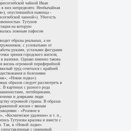
борисоглебской чайной Иван
 в них непредвзято. Необычайная
ия»), опустившийся пьяница -
соглебской чанной»). Убогость
овенностью. Тутунов
тация на которую
ывалась ложным пафосом
одит образы реальных, а не
ружеников, с узловатыми от
работы руками, усталыми фигурами
 точки зрения городского жителя,
 в валенки. Однако именно такова
ая жизнь огромной периферийной
тяжелый труд сочетался с крайней
ществования и болезнями
ак», «Новая лодка»).
вых образов следует рассмотреть в
. В картинах с разного рода
машинистами, литейщиками,
бочими и доярками люди
дству огромной страны. В образах
ображенной жизни с явным
ракциями - «Розовое в
, «Космическое удаление» и т. п.,
пись Тутунова красива и вместе с
. Так, в «Новой лодке»
 сопоставленные с сиреневой