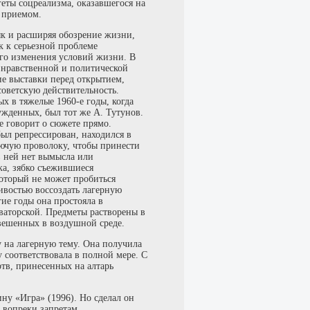
геты соцреализма, оказавшегося на
 приемом.
к и расширяя обозрение жизни,
 к серьезной проблеме
ого изменения условий жизни. В
 нравственной и политической
е выставки перед открытием,
оветскую действительность.
 в тяжелые 1960-е годы, когда
жденных, был тот же А. Тутунов.
е говорит о сюжете прямо.
ыл репрессирован, находился в
олючую проволоку, чтобы принести
в ней нет вымысла или
ка, зябко съежившиеся
который не может пробиться
дивостью воссоздать лагерную
гие годы она простояла в
ваторской. Предметы растворены в
вешенных в воздушной среде.
 на лагерную тему. Она получила
 соответствовала в полной мере. С
ртв, принесенных на алтарь
ну «Игра» (1996). Но сделал он
у вопреки запретам.