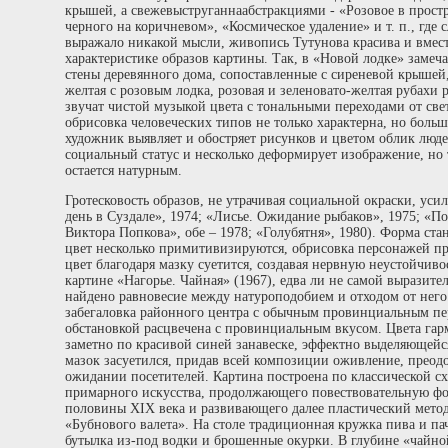
крышей, а свежевыструганнаабстракциями - «Розовое в прост
черного на коричневом», «Космическое удаление» и т. п., где
выражало никакой мысли, живопись Тутунова красива и вмест
характеристике образов картины. Так, в «Новой лодке» замеч
стены деревянного дома, сопоставленные с сиреневой крышей,
желтая с розовым лодка, розовая и зеленовато-желтая рубахи
звучат чистой музыкой цвета с тональными переходами от све
обрисовка человеческих типов не только характерна, но больш
художник выявляет и обостряет рисунков и цветом облик люд
социальный статус и несколько деформирует изображение, но т
остается натурным.
Гротесковость образов, не утрачивая социальной окраски, уси
день в Суздале», 1974; «Лисье. Ожидание рыбаков», 1975; «П
Виктора Попкова», обе – 1978; «Голубятня», 1980). Форма ста
цвет несколько примитивизируются, обрисовка персонажей пр
цвет благодаря мазку суетится, создавая нервную неустойчиво
картине «Нагорье. Чайная» (1967), едва ли не самой выразите
найдено равновесие между натуроподобием и отходом от него
забегаловка районного центра с обычным провинциальным пе
обстановкой расцвечена с провинциальным вкусом. Цвета га
заметно по красивой синей занавеске, эффектно выделяющейс
мазок засуетился, придав всей композиции оживление, преод
ожидании посетителей. Картина построена по классической схе
примарного искусства, продолжающего повествовательную фо
половины ХIХ века и развивающего далее пластический мето
«Бубнового валета». На столе традиционная кружка пива и па
бутылка из-под водки и брошенные окурки. В глубине «чайно