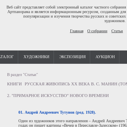
Веб сайт представляет собой электронный каталог частного собрания
Артпанорама и является информационным ресурсом, созданным для
популяризации и изучения творчества русских и советских
художников.
Главная
О собрании
Статьи
АТАЛОГ
ХУДОЖНИКИ
ЭКСПОЗИЦИЯ
АУКЦИОН
В раздел "Статьи"
КНИГИ
РУССКАЯ ЖИВОПИСЬ XX ВЕКА В. С. МАНИН (ТОМ
2. "ПРИМАРНОЕ ИСКУССТВО" НОВОГО ВРЕМЕНИ
01. Андрей Андреевич Тутунов (род. 1928).
Один из художников этого направления – Андрей Андреевич Ту
годах он пишет картины «Вечер в Переславле-Залесском» (196