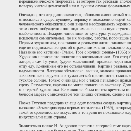
передвижнического творчества, за которое так ратовали аполо
поверку чистой демагогией или в лучшем случае формальным
Очевидно, что «традиционалисты», обновляя живописный язы
относились к существующему порядку и положению людей как
человеческого общежития; они видели необходимость коренн
этом своем побуждении они поднимались на высшую ступень
озабоченности. Недаром чиновники от культуры, утверждавши
исключали сомнительные, по их мнению, работы, порочащие с
Первым художником, показавшим реальную жизнь заключенных
еще не поднимался вопрос об отражении жизни незаконно осу
Название его картины «Туман. Трое с ночной смены» (1965) н
Художник написал это полотно по воспоминаниям. Его отец б
лагере, а сам Тутунов, будучи мальчишкой, пролезал через к
отцу еду. Конвойные его не останавливали. Картина реальна, 
надуманности. Лагерная обстановка: вышки, колючая проволо
заключенные погружены в туман легкой цветистости, сквозь 
тусклое солнце. Только очевидец мог с такой печальной прав
сцену. Разумеется, картина не могла попасть на выставку. Дол
мастерской художника. Ее живопись была по тем временам но
белесом мареве с множеством тончайших оттенков, словно вз
Позже Тутунов предпринял еще одну попытка создать картину
название «Землепроходцы первых пятилеток» (1969), которому
такой откровенностью искусство в то время не показывало же
индустриализации страны.
Значительно позже Н. Андронов посвятил лагерной теме карти
это тогда, когда все было можно, Тутунов создал свою картин