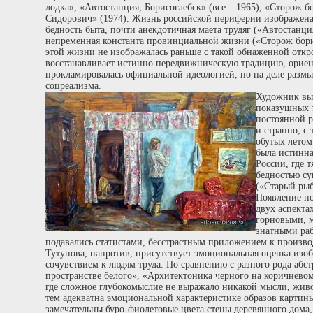
лодка», «Автостанция, Борисоглебск» (все – 1965), «Сторож 
Сидорович» (1974). Жизнь российской периферии изображена
бедность быта, почти анекдотичная маета трудяг («Автостанц
непременная константа провинциальной жизни («Сторож бори
этой жизни не изображалась раньше с такой обнаженной откр
восстанавливает истинно передвижническую традицию, ориен
прокламировалась официальной идеологией, но на деле разм
соцреализма.
Художник выв
показушных т
постоянной 
и странно, с
обутых летом
была истинн
России, где 
бедностью су
(«Старый рыб
Появление но
двух аспектах
горновыми, 
знатными ра
подавались статистами, бесстрастным приложением к произво
Тутунова, напротив, присутствует эмоциональная оценка из
сочувствием к людям труда. По сравнению с разного рода абст
пространстве белого», «Архитектоника черного на коричневом»
где сложное глубокомыслие не выражало никакой мысли, живо
тем адекватна эмоциональной характеристике образов картины
замечательны буро-фиолетовые цвета стены деревянного дома,