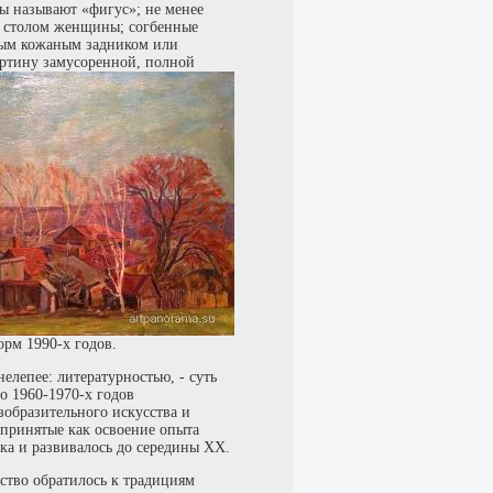
ы называют «фигус»; не менее
а столом женщины; согбенные
ым кожаным задником или
артину замусоренной, полной
орм 1990-х годов.
елепее: литературностью, - суть
о 1960-1970-х годов
зобразительного искусства и
спринятые как освоение опыта
ека и развивалось до середины ХХ.
сство обратилось к традициям