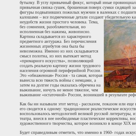
бутылку. В углу привычный фикус, который иные провинциал
привычная связка сушек, брошенная поверх сумки сидящей з
фигуры подвыпивших пожилых мужчин в валенках с подшит
калошами – все подмеченные детали создают убедительную к
неудобств жизни простого человека.
Тема,
без сомнения, разоблачительная, но
исполненная без нажима, живописно.
Картина складывается из характерного
предметного антуража. Без перечисления
жизненных атрибутов она была бы
невозможна. Именно из них складывается
смысл полотна, из них вытекает метод
«примарного искусства», позволяющий
создать реальную картину жизни трудового
населения огромной периферийной России.
Это «обнаженная» Россия - та самая, которая
вынесла всю тяжесть войны с немцами, а
затем на долгие годы оказалась обречена на
выживание, ничуть не менее тяжелое, чем
выживание «остаточной» России, возникшей в результате реф
Как бы ни называли этот метод - рассказом, показом или еще н
его сводится к одному: традиционное реалистическое искусств
воспользовалось методологией великой русской литературы, и
театра, внеся в нее необходимые пластические коррективы, во
художественного творчества, которое возникло в конце XIX в
Будет справедливым отметить, что именно в 1960- годах иску