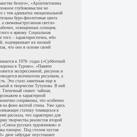
ранстве белого», «Архитектоника
 сложное глубокомыслие не
е с тем адекватна эмоциональной
ательны буро-фиолетовые цвета
 а свежевыструганная светло-
 рабочих, освещенных солнцем,
тлого к яркому. Социальная
е того – характеристична, ибо
ей, подчеркивает их низкий
ак, что оно в основе своей
ливается в 1970- годах («Субботний
охороны в Турово», «Памяти
новится экспрессивной, рисунок и
оводится колченогим рисунком, а
сть. Это стало заметным еще в
льной в творчестве Тутунова. В ней
. Типичный сюжет: чайная,
рсонажем и характерной
рмонично сопряжены, что особенно
я на фоне желтой стены. Уже здесь
олевающее статику томящихся в
ме рассказа, что характерно для
рму творчества реалистов второй
д «Союза русских художников» и
чка папирос. Под столом пустая
й» двое забулдыг опустошают